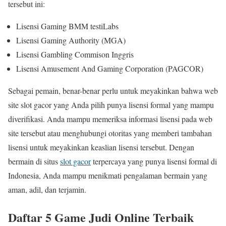
tersebut ini:
Lisensi Gaming BMM testiLabs
Lisensi Gaming Authority (MGA)
Lisensi Gambling Commison Inggris
Lisensi Amusement And Gaming Corporation (PAGCOR)
Sebagai pemain, benar-benar perlu untuk meyakinkan bahwa web
site slot gacor yang Anda pilih punya lisensi formal yang mampu
diverifikasi. Anda mampu memeriksa informasi lisensi pada web
site tersebut atau menghubungi otoritas yang memberi tambahan
lisensi untuk meyakinkan keaslian lisensi tersebut. Dengan
bermain di situs
slot gacor
terpercaya yang punya lisensi formal di
Indonesia, Anda mampu menikmati pengalaman bermain yang
aman, adil, dan terjamin.
Daftar 5 Game Judi Online Terbaik