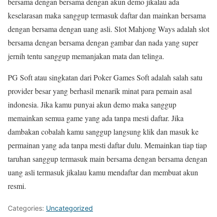
bersama dengan bersama dengan akun demo jikalau ada
keselarasan maka sanggup termasuk daftar dan mainkan bersama
dengan bersama dengan uang asli. Slot Mahjong Ways adalah slot
bersama dengan bersama dengan gambar dan nada yang super
jernih tentu sanggup memanjakan mata dan telinga.
PG Soft atau singkatan dari Poker Games Soft adalah salah satu
provider besar yang berhasil menarik minat para pemain asal
indonesia. Jika kamu punyai akun demo maka sanggup
memainkan semua game yang ada tanpa mesti daftar. Jika
dambakan cobalah kamu sanggup langsung klik dan masuk ke
permainan yang ada tanpa mesti daftar dulu. Memainkan tiap tiap
taruhan sanggup termasuk main bersama dengan bersama dengan
uang asli termasuk jikalau kamu mendaftar dan membuat akun
resmi.
Categories:
Uncategorized