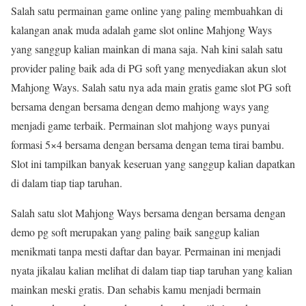
Salah satu permainan game online yang paling membuahkan di
kalangan anak muda adalah game slot online Mahjong Ways
yang sanggup kalian mainkan di mana saja. Nah kini salah satu
provider paling baik ada di PG soft yang menyediakan akun slot
Mahjong Ways. Salah satu nya ada main gratis game slot PG soft
bersama dengan bersama dengan demo mahjong ways yang
menjadi game terbaik. Permainan slot mahjong ways punyai
formasi 5×4 bersama dengan bersama dengan tema tirai bambu.
Slot ini tampilkan banyak keseruan yang sanggup kalian dapatkan
di dalam tiap tiap taruhan.
Salah satu slot Mahjong Ways bersama dengan bersama dengan
demo pg soft merupakan yang paling baik sanggup kalian
menikmati tanpa mesti daftar dan bayar. Permainan ini menjadi
nyata jikalau kalian melihat di dalam tiap tiap taruhan yang kalian
mainkan meski gratis. Dan sehabis kamu menjadi bermain