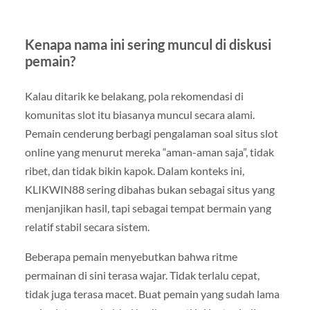
Kenapa nama ini sering muncul di diskusi
pemain?
Kalau ditarik ke belakang, pola rekomendasi di
komunitas slot itu biasanya muncul secara alami.
Pemain cenderung berbagi pengalaman soal situs slot
online yang menurut mereka “aman-aman saja”, tidak
ribet, dan tidak bikin kapok. Dalam konteks ini,
KLIKWIN88 sering dibahas bukan sebagai situs yang
menjanjikan hasil, tapi sebagai tempat bermain yang
relatif stabil secara sistem.
Beberapa pemain menyebutkan bahwa ritme
permainan di sini terasa wajar. Tidak terlalu cepat,
tidak juga terasa macet. Buat pemain yang sudah lama