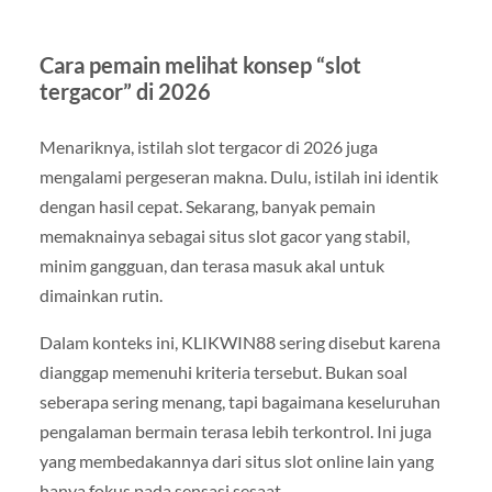
Cara pemain melihat konsep “slot
tergacor” di 2026
Menariknya, istilah slot tergacor di 2026 juga
mengalami pergeseran makna. Dulu, istilah ini identik
dengan hasil cepat. Sekarang, banyak pemain
memaknainya sebagai situs slot gacor yang stabil,
minim gangguan, dan terasa masuk akal untuk
dimainkan rutin.
Dalam konteks ini, KLIKWIN88 sering disebut karena
dianggap memenuhi kriteria tersebut. Bukan soal
seberapa sering menang, tapi bagaimana keseluruhan
pengalaman bermain terasa lebih terkontrol. Ini juga
yang membedakannya dari situs slot online lain yang
hanya fokus pada sensasi sesaat.