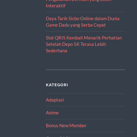
Interaktif
Daya Tarik Sicbo Online dalam Dunia
Game Dadu yang Serba Cepat
Slot QRIS Kembali Menarik Perhatian
Setelah Depo 5K Terasa Lebih
Sederhana
KATEGORI
Adaptasi
Anime
Bonus New Member