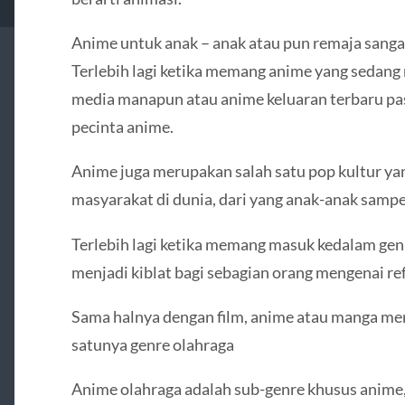
Anime untuk anak – anak atau pun remaja sang
Terlebih lagi ketika memang anime yang sedang 
media manapun atau anime keluaran terbaru pas
pecinta anime.
Anime juga merupakan salah satu pop kultur ya
masyarakat di dunia, dari yang anak-anak sampe
Terlebih lagi ketika memang masuk kedalam genr
menjadi kiblat bagi sebagian orang mengenai re
Sama halnya dengan film, anime atau manga mem
satunya genre olahraga
Anime olahraga adalah sub-genre khusus anime,