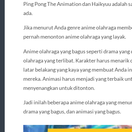
Ping Pong The Animation dan Haikyuu adalah sa
ada.
Jika menurut Anda genre anime olahraga memb
pernah menonton anime olahraga yang layak.
Anime olahraga yang bagus seperti drama yang d
olahraga yang terlibat. Karakter harus menarik
latar belakang yang kaya yang membuat Anda 
mereka. Animasi harus menjadi yang terbaik u
menyenangkan untuk ditonton.
Jadi inilah beberapa anime olahraga yang menur
drama yang bagus, dan animasi yang bagus.