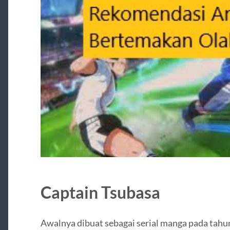
Captain Tsubasa
Awalnya dibuat sebagai serial manga pada tahu