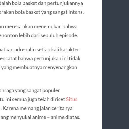
dalah bola basket dan pertunjukannya
rakan bola basket yang sangat intens.
t dan mereka akan menemukan bahwa
nonton lebih dari sepuluh episode.
tkan adrenalin setiap kali karakter
ncatat bahwa pertunjukan ini tidak
agian yang membuatnya menyenangkan
ahraga yang sangat populer
u ini semua juga telah diriset
Situs
. Karena memang jalan ceritanya
ang menyukai anime – anime diatas.