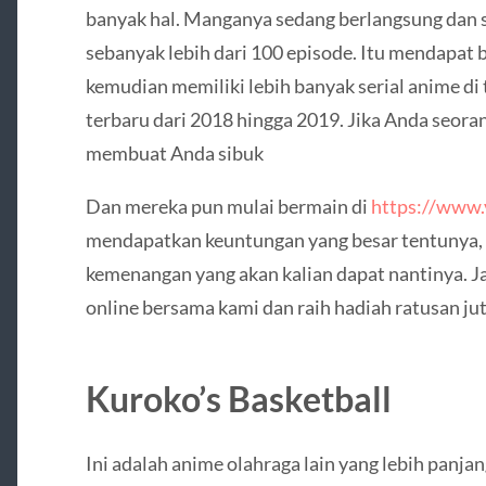
banyak hal. Manganya sedang berlangsung dan s
sebanyak lebih dari 100 episode. Itu mendapat 
kemudian memiliki lebih banyak serial anime di
terbaru dari 2018 hingga 2019. Jika Anda seora
membuat Anda sibuk
Dan mereka pun mulai bermain di
https://www.v
mendapatkan keuntungan yang besar tentunya
kemenangan yang akan kalian dapat nantinya. Ja
online bersama kami dan raih hadiah ratusan ju
Kuroko’s Basketball
Ini adalah anime olahraga lain yang lebih panjang