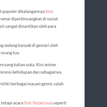
at populer dikalangannya
Slot
.
ramai diperbincangkan di sosial
ti sangat dinantikan oleh para
ng sedang banyak di gemari oleh
 orang tua.
e yang kalian suka. Kini anime
ferensi kehidupan dan sebagainya.
iliki berbagai macam genre, salah
 tetapi acara
Slot Terpercaya
seperti