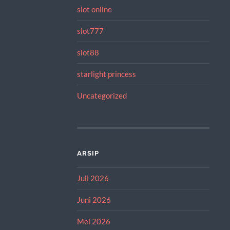
slot online
slot777
slot88
starlight princess
Uncategorized
ARSIP
Juli 2026
Juni 2026
Mei 2026