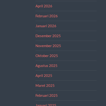
April 2026
Februari 2026
Januari 2026
Desember 2025
November 2025
Oktober 2025
Agustus 2025
April 2025
Maret 2025
Februari 2025
Januari 2025