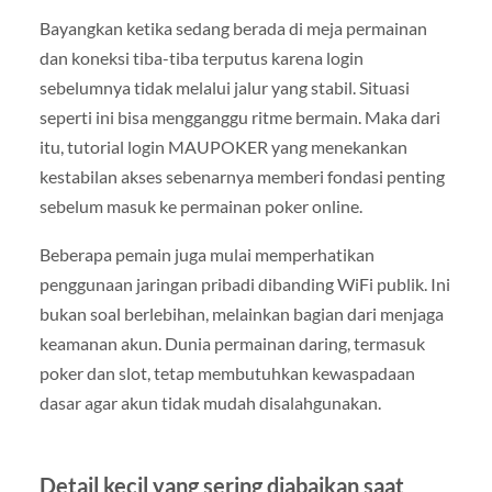
Bayangkan ketika sedang berada di meja permainan
dan koneksi tiba-tiba terputus karena login
sebelumnya tidak melalui jalur yang stabil. Situasi
seperti ini bisa mengganggu ritme bermain. Maka dari
itu, tutorial login MAUPOKER yang menekankan
kestabilan akses sebenarnya memberi fondasi penting
sebelum masuk ke permainan poker online.
Beberapa pemain juga mulai memperhatikan
penggunaan jaringan pribadi dibanding WiFi publik. Ini
bukan soal berlebihan, melainkan bagian dari menjaga
keamanan akun. Dunia permainan daring, termasuk
poker dan slot, tetap membutuhkan kewaspadaan
dasar agar akun tidak mudah disalahgunakan.
Detail kecil yang sering diabaikan saat