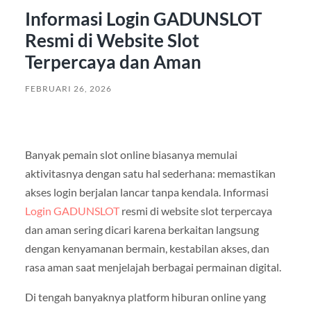
Informasi Login GADUNSLOT
Resmi di Website Slot
Terpercaya dan Aman
FEBRUARI 26, 2026
Banyak pemain slot online biasanya memulai
aktivitasnya dengan satu hal sederhana: memastikan
akses login berjalan lancar tanpa kendala. Informasi
Login GADUNSLOT
resmi di website slot terpercaya
dan aman sering dicari karena berkaitan langsung
dengan kenyamanan bermain, kestabilan akses, dan
rasa aman saat menjelajah berbagai permainan digital.
Di tengah banyaknya platform hiburan online yang