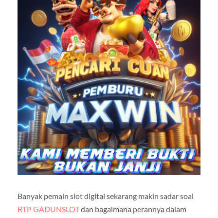
Banyak pemain slot digital sekarang makin sadar soal
RTP GADUNSLOT
dan bagaimana perannya dalam