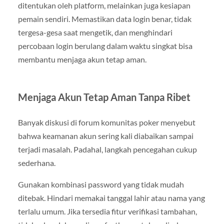
ditentukan oleh platform, melainkan juga kesiapan
pemain sendiri. Memastikan data login benar, tidak
tergesa-gesa saat mengetik, dan menghindari
percobaan login berulang dalam waktu singkat bisa
membantu menjaga akun tetap aman.
Menjaga Akun Tetap Aman Tanpa Ribet
Banyak diskusi di forum komunitas poker menyebut
bahwa keamanan akun sering kali diabaikan sampai
terjadi masalah. Padahal, langkah pencegahan cukup
sederhana.
Gunakan kombinasi password yang tidak mudah
ditebak. Hindari memakai tanggal lahir atau nama yang
terlalu umum. Jika tersedia fitur verifikasi tambahan,