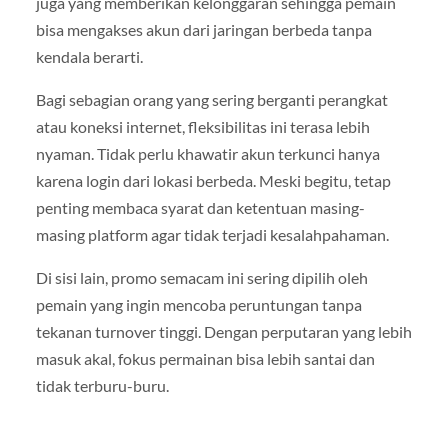
juga yang memberikan kelonggaran sehingga pemain
bisa mengakses akun dari jaringan berbeda tanpa
kendala berarti.
Bagi sebagian orang yang sering berganti perangkat
atau koneksi internet, fleksibilitas ini terasa lebih
nyaman. Tidak perlu khawatir akun terkunci hanya
karena login dari lokasi berbeda. Meski begitu, tetap
penting membaca syarat dan ketentuan masing-
masing platform agar tidak terjadi kesalahpahaman.
Di sisi lain, promo semacam ini sering dipilih oleh
pemain yang ingin mencoba peruntungan tanpa
tekanan turnover tinggi. Dengan perputaran yang lebih
masuk akal, fokus permainan bisa lebih santai dan
tidak terburu-buru.