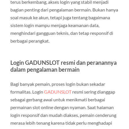
terus berkembang, akses login yang stabil menjadi
bagian penting dari pengalaman bermain. Bukan hanya
soal masuk ke akun, tetapi juga tentang bagaimana
sistem login mampu menjaga keamanan data,
menghindari gangguan teknis, dan tetap responsif di
berbagai perangkat.
Login GADUNSLOT resmi dan peranannya
dalam pengalaman bermain
Bagi banyak pemain, proses login bukan sekadar
formalitas. Login
GADUNSLOT
resmi sering dianggap
sebagai gerbang awal untuk menikmati berbagai
permainan slot online dengan nyaman. Saat halaman
login responsif dan mudah diakses, pemain cenderung
merasa lebih tenang karena tidak perlu menghadapi