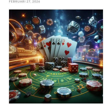
FEBRUARI 27, 2026