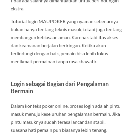
tidak ada salahnya dimanfaatkan untuk perlindungan
ekstra.
Tutorial login MAUPOKER yang nyaman sebenarnya
bukan hanya tentang teknis masuk, tetapi juga tentang
membangun kebiasaan aman. Karena stabilitas akses
dan keamanan berjalan beriringan. Ketika akun
terlindungi dengan baik, pemain bisa lebih fokus
menikmati permainan tanpa rasa khawatir.
Login sebagai Bagian dari Pengalaman
Bermain
Dalam konteks poker online, proses login adalah pintu
masuk menuju keseluruhan pengalaman bermain. Jika
pintu masuknya sudah terasa lancar dan stabil,
suasana hati pemain pun biasanya lebih tenang.