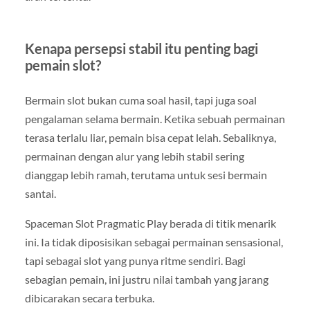
Kenapa persepsi stabil itu penting bagi
pemain slot?
Bermain slot bukan cuma soal hasil, tapi juga soal
pengalaman selama bermain. Ketika sebuah permainan
terasa terlalu liar, pemain bisa cepat lelah. Sebaliknya,
permainan dengan alur yang lebih stabil sering
dianggap lebih ramah, terutama untuk sesi bermain
santai.
Spaceman Slot Pragmatic Play berada di titik menarik
ini. Ia tidak diposisikan sebagai permainan sensasional,
tapi sebagai slot yang punya ritme sendiri. Bagi
sebagian pemain, ini justru nilai tambah yang jarang
dibicarakan secara terbuka.