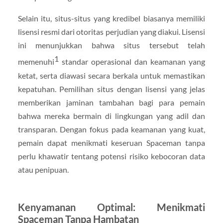
Selain itu, situs-situs yang kredibel
biasanya memiliki
lisensi resmi dari otoritas perjudian yang diakui. Lisensi
ini menunjukkan bahwa situs tersebut telah
1
memenuhi
standar operasional dan keamanan yang
ketat, serta diawasi secara berkala untuk memastikan
kepatuhan. Pemilihan situs dengan lisensi yang jelas
memberikan jaminan tambahan bagi para pemain
bahwa mereka bermain di lingkungan yang adil dan
transparan. Dengan fokus pada keamanan yang kuat,
pemain dapat menikmati keseruan Spaceman tanpa
perlu khawatir tentang potensi risiko kebocoran data
atau penipuan.
Kenyamanan Optimal: Menikmati
Spaceman Tanpa Hambatan