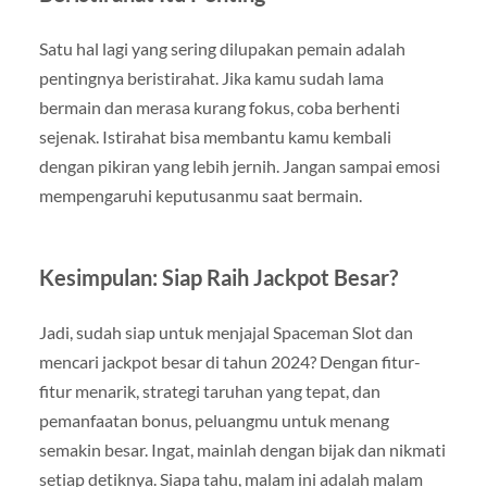
Satu hal lagi yang sering dilupakan pemain adalah
pentingnya beristirahat. Jika kamu sudah lama
bermain dan merasa kurang fokus, coba berhenti
sejenak. Istirahat bisa membantu kamu kembali
dengan pikiran yang lebih jernih. Jangan sampai emosi
mempengaruhi keputusanmu saat bermain.
Kesimpulan: Siap Raih Jackpot Besar?
Jadi, sudah siap untuk menjajal Spaceman Slot dan
mencari jackpot besar di tahun 2024? Dengan fitur-
fitur menarik, strategi taruhan yang tepat, dan
pemanfaatan bonus, peluangmu untuk menang
semakin besar. Ingat, mainlah dengan bijak dan nikmati
setiap detiknya. Siapa tahu, malam ini adalah malam