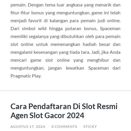
pemain. Dengan tema luar angkasa yang menarik dan
fitur-fitur bonus yang menguntungkan, game ini telah
menjadi favorit di kalangan para pemain judi online.
Dari simbol wild hingga putaran bonus, Spaceman
memiliki segalanya yang dibutuhkan oleh para pemain
slot online untuk memenangkan hadiah besar dan
mengalami kesenangan yang tiada tara. Jadi, jika Anda
mencari game slot online yang menghibur dan
menguntungkan, jangan lewatkan Spaceman dari
Pragmatic Play.
Cara Pendaftaran Di Slot Resmi
Agen Slot Gacor 2024
AGUSTUS 17, 2024
/
0 COMMENTS
/
STICKY