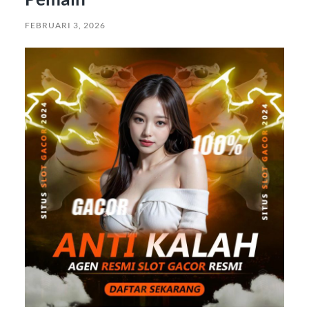
FEBRUARI 3, 2026