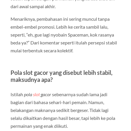
dari awal sampai akhir.
Menariknya, pembahasan ini sering muncul tanpa
embel-embel promosi. Lebih ke cerita sambil lalu,
seperti, “eh, gue lagi nyobain Spaceman, kok rasanya
beda ya?” Dari komentar seperti itulah persepsi stabil
mulai terbentuk secara kolektif.
Pola slot gacor yang disebut lebih stabil,
maksudnya apa?
Istilah
pola
slot
gacor
sebenarnya sudah lama jadi
bagian dari bahasa sehari-hari pemain. Namun,
belakangan maknanya sedikit bergeser. Tidak lagi
selalu dikaitkan dengan hasil besar, tapi lebih ke pola
permainan yang enak diikuti.