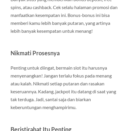
spins, atau cashback. Cek selalu halaman promosi dan
manfaatkan kesempatan ini. Bonus-bonus ini bisa
memberi kamu lebih banyak putaran, yang artinya
lebih banyak kesempatan untuk menang!
Nikmati Prosesnya
Penting untuk diingat, bermain slot itu harusnya
menyenangkan! Jangan terlalu fokus pada menang
atau kalah. Nikmati setiap putaran dan rasakan
keseruannya. Kadang, jackpot itu datang di saat yang
tak terduga. Jadi, santai saja dan biarkan
keberuntungan menghampirimu.
Beristirahat Itu Penting