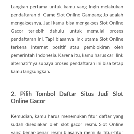
Langkah pertama untuk kamu yang ingin melakukan
pendaftaran di Game Slot Online Gampang Jp adalah
mengaksesnya. Jadi kamu bisa mengakses Slot Online
Gacor terlebih dahulu untuk memulai proses
pendaftaran ini. Tapi biasanya link utama Slot Online
terkena internet positif atau pemblokiran oleh
pemerintah Indonesia. Karena itu, kamu harus cari link
alternatifnya supaya proses pendaftaran ini bisa tetap
kamu langsungkan.
2. Pilih Tombol Daftar Situs Judi Slot
Online Gacor
Kemudian, kamu harus menemukan fitur daftar yang
sudah disediakan oleh slot gacor resmi. Slot Online
yang benar-benar resmi biasanya memiliki fitur-fitur