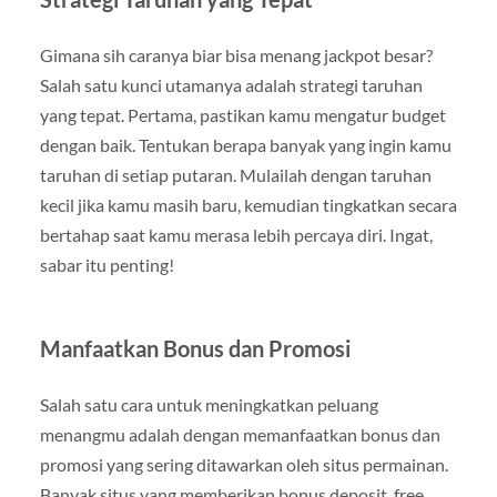
Gimana sih caranya biar bisa menang jackpot besar?
Salah satu kunci utamanya adalah strategi taruhan
yang tepat. Pertama, pastikan kamu mengatur budget
dengan baik. Tentukan berapa banyak yang ingin kamu
taruhan di setiap putaran. Mulailah dengan taruhan
kecil jika kamu masih baru, kemudian tingkatkan secara
bertahap saat kamu merasa lebih percaya diri. Ingat,
sabar itu penting!
Manfaatkan Bonus dan Promosi
Salah satu cara untuk meningkatkan peluang
menangmu adalah dengan memanfaatkan bonus dan
promosi yang sering ditawarkan oleh situs permainan.
Banyak situs yang memberikan bonus deposit, free