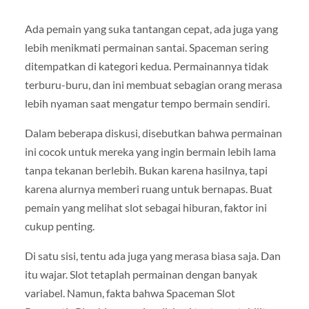
Ada pemain yang suka tantangan cepat, ada juga yang
lebih menikmati permainan santai. Spaceman sering
ditempatkan di kategori kedua. Permainannya tidak
terburu-buru, dan ini membuat sebagian orang merasa
lebih nyaman saat mengatur tempo bermain sendiri.
Dalam beberapa diskusi, disebutkan bahwa permainan
ini cocok untuk mereka yang ingin bermain lebih lama
tanpa tekanan berlebih. Bukan karena hasilnya, tapi
karena alurnya memberi ruang untuk bernapas. Buat
pemain yang melihat slot sebagai hiburan, faktor ini
cukup penting.
Di satu sisi, tentu ada juga yang merasa biasa saja. Dan
itu wajar. Slot tetaplah permainan dengan banyak
variabel. Namun, fakta bahwa Spaceman Slot