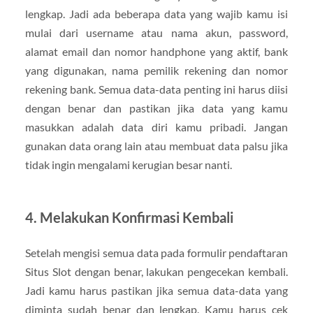
lengkap. Jadi ada beberapa data yang wajib kamu isi
mulai dari username atau nama akun, password,
alamat email dan nomor handphone yang aktif, bank
yang digunakan, nama pemilik rekening dan nomor
rekening bank. Semua data-data penting ini harus diisi
dengan benar dan pastikan jika data yang kamu
masukkan adalah data diri kamu pribadi. Jangan
gunakan data orang lain atau membuat data palsu jika
tidak ingin mengalami kerugian besar nanti.
4. Melakukan Konfirmasi Kembali
Setelah mengisi semua data pada formulir pendaftaran
Situs Slot dengan benar, lakukan pengecekan kembali.
Jadi kamu harus pastikan jika semua data-data yang
diminta sudah benar dan lengkap. Kamu harus cek