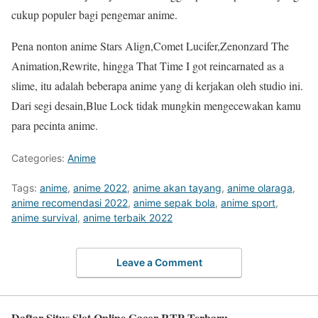
cukup populer bagi pengemar anime.
Pena nonton anime Stars Align,Comet Lucifer,Zenonzard The
Animation,Rewrite, hingga That Time I got reincarnated as a
slime, itu adalah beberapa anime yang di kerjakan oleh studio ini.
Dari segi desain,Blue Lock tidak mungkin mengecewakan kamu
para pecinta anime.
Categories:
Anime
Tags:
anime
,
anime 2022
,
anime akan tayang
,
anime olaraga
,
anime recomendasi 2022
,
anime sepak bola
,
anime sport
,
anime survival
,
anime terbaik 2022
Leave a Comment
Daftar Situs Slot Online Gacor RTP Terbaru