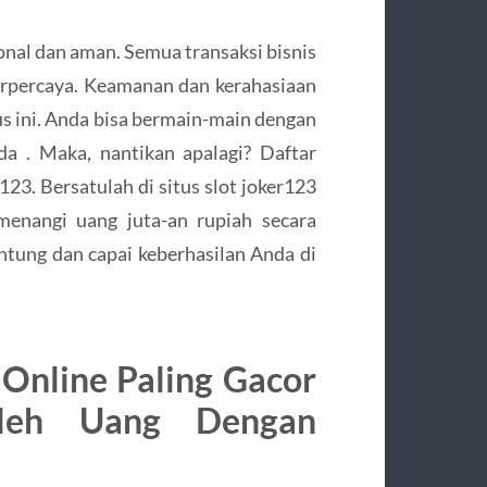
ional dan aman. Semua transaksi bisnis
erpercaya. Keamanan dan kerahasiaan
us ini. Anda bisa bermain-main dengan
a . Maka, nantikan apalagi? Daftar
123. Bersatulah di situs slot joker123
menangi uang juta-an rupiah secara
ntung dan capai keberhasilan Anda di
t Online Paling Gacor
oleh Uang Dengan