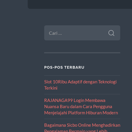
CARI
UNTUK:
POS-POS TERBARU
Slot 10Ribu Adaptif dengan Teknologi
Terkini
RAJANAGA99 Login Membawa
Nuansa Baru dalam Cara Pengguna
Menjelajahi Platform Hiburan Modern
Bagaimana Sicbo Online Menghadirkan
Pengalaman Bermain yang Lebih