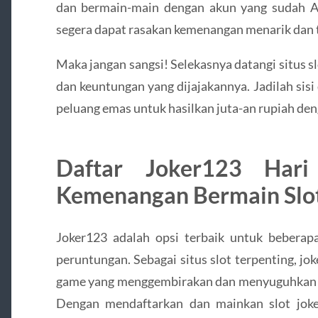
dan bermain-main dengan akun yang sudah A
segera dapat rasakan kemenangan menarik dan 
Maka jangan sangsi! Selekasnya datangi situs s
dan keuntungan yang dijajakannya. Jadilah sis
peluang emas untuk hasilkan juta-an rupiah deng
Daftar Joker123 Hari
Kemenangan Bermain Slo
Joker123 adalah opsi terbaik untuk beberapa
peruntungan. Sebagai situs slot terpenting, 
game yang menggembirakan dan menyuguhkan ke
Dengan mendaftarkan dan mainkan slot joke