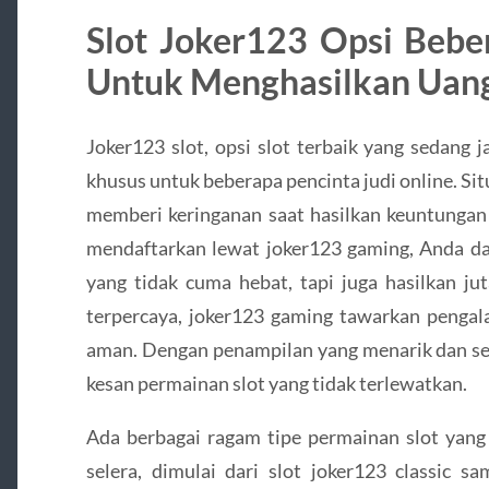
Slot Joker123 Opsi Beber
Untuk Menghasilkan Ua
Joker123 slot, opsi slot terbaik yang sedang j
khusus untuk beberapa pencinta judi online. Sit
memberi keringanan saat hasilkan keuntungan
mendaftarkan lewat joker123 gaming, Anda da
yang tidak cuma hebat, tapi juga hasilkan jut
terpercaya, joker123 gaming tawarkan pengal
aman. Dengan penampilan yang menarik dan sej
kesan permainan slot yang tidak terlewatkan.
Ada berbagai ragam tipe permainan slot yang
selera, dimulai dari slot joker123 classic 