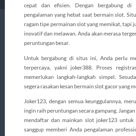
cepat dan efisien. Dengan bergabung di
pengalaman yang hebat saat bermain slot. Sit
ragam tipe permainan slot yang memikat, tapi
inovatif dan melawan. Anda akan merasa terger
peruntungan besar.
Untuk bergabung di situs ini, Anda perlu me
terpercaya, yakni joker388. Proses regist
memerlukan langkah-langkah simpel. Sesud
segera rasakan kesan bermain slot gacor yang 
Joker123, dengan semua keunggulannya, meru
ingin raih peruntungan secara gampang. Jangan 
mendaftar dan mainkan slot joker123 untuk r
sanggup memberi Anda pengalaman professi