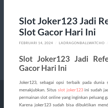
Slot Joker123 Jadi R
Slot Gacor Hari Ini
FEBRUARI 14, 2024
/
LADRAGONBALLWATCHO
Slot Joker123 Jadi Ref
Gacor Hari Ini
Joker123, sebagai opsi terbaik pada dunia 
menakjubkan. Situs
slot joker123
ini sudah ja
permainan slot online yang inginkan peluang
Karena joker123 sudah bisa dibuktikan mend