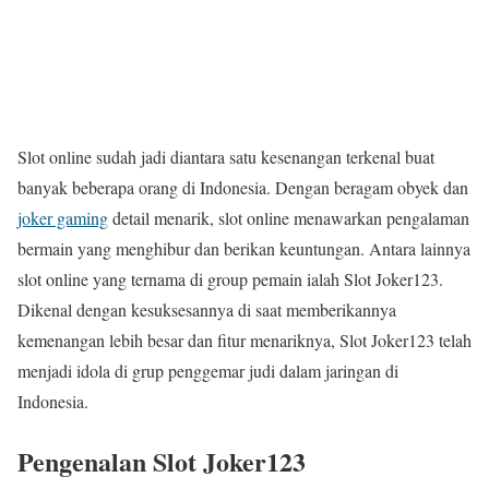
Slot online sudah jadi diantara satu kesenangan terkenal buat
banyak beberapa orang di Indonesia. Dengan beragam obyek dan
joker gaming
detail menarik, slot online menawarkan pengalaman
bermain yang menghibur dan berikan keuntungan. Antara lainnya
slot online yang ternama di group pemain ialah Slot Joker123.
Dikenal dengan kesuksesannya di saat memberikannya
kemenangan lebih besar dan fitur menariknya, Slot Joker123 telah
menjadi idola di grup penggemar judi dalam jaringan di
Indonesia.
Pengenalan Slot Joker123