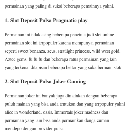
permainan yang paling di sukai beberapa pemainnya yakni.
1. Slot Deposit Pulsa Pragmatic play
Permainan ini tidak asing beberapa pencinta judi slot online
permainan slot ini terpopuler karena mempunyai permainan
seperti sweet bonanza, zeus, stratlight princess, wild west gold,
Aztec gems, fu fu fu dan beberapa ratus permainan yang lain
yang terkenal dilapisan beberapa bettor yang suka bermain slot/
2. Slot Deposit Pulsa Joker Gaming
Permainan joker ini banyak juga dimainkan dengan beberapa
puluh mainan yang bisa anda tentukan dan yang terpopuler yakni
alice in wonderland, oasis, Immortals joker madness dan
permainan yang lain bisa anda permainkan denga cuman
mendepo dengan provider pulsa.