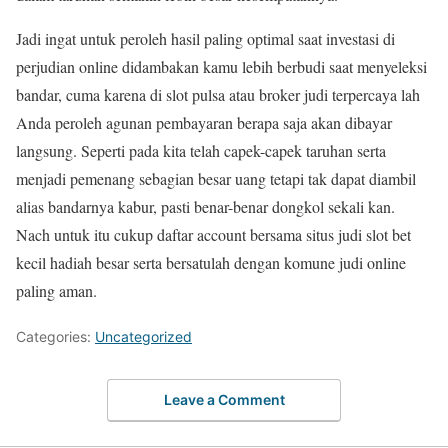
Jadi ingat untuk peroleh hasil paling optimal saat investasi di
perjudian online didambakan kamu lebih berbudi saat menyeleksi
bandar, cuma karena di slot pulsa atau broker judi terpercaya lah
Anda peroleh agunan pembayaran berapa saja akan dibayar
langsung. Seperti pada kita telah capek-capek taruhan serta
menjadi pemenang sebagian besar uang tetapi tak dapat diambil
alias bandarnya kabur, pasti benar-benar dongkol sekali kan.
Nach untuk itu cukup daftar account bersama situs judi slot bet
kecil hadiah besar serta bersatulah dengan komune judi online
paling aman.
Categories:
Uncategorized
Leave a Comment