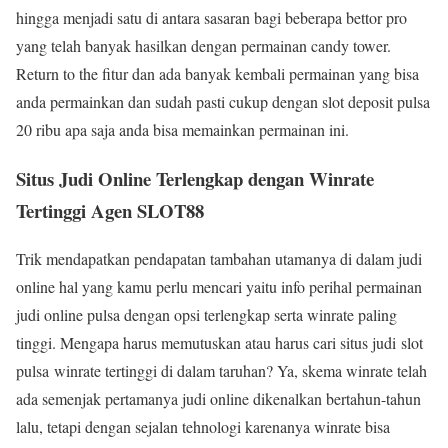
hingga menjadi satu di antara sasaran bagi beberapa bettor pro
yang telah banyak hasilkan dengan permainan candy tower.
Return to the fitur dan ada banyak kembali permainan yang bisa
anda permainkan dan sudah pasti cukup dengan slot deposit pulsa
20 ribu apa saja anda bisa memainkan permainan ini.
Situs Judi Online Terlengkap dengan Winrate
Tertinggi Agen SLOT88
Trik mendapatkan pendapatan tambahan utamanya di dalam judi
online hal yang kamu perlu mencari yaitu info perihal permainan
judi online pulsa dengan opsi terlengkap serta winrate paling
tinggi. Mengapa harus memutuskan atau harus cari situs judi slot
pulsa winrate tertinggi di dalam taruhan? Ya, skema winrate telah
ada semenjak pertamanya judi online dikenalkan bertahun-tahun
lalu, tetapi dengan sejalan tehnologi karenanya winrate bisa