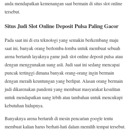
anda mendapatkan kemenangan saat bermain di situs slot online
tersebut.
Situs Judi Slot Online Deposit Pulsa Paling Gacor
Pada saat ini di era teknologi yang semakin berkembang maju
saat ini, banyak orang berlomba-lomba untuk membuat sebuah
arena bertaruh layaknya game judi slot online deposit pulsa atau
dengan menggunakan uang asli. Judi saat ini sedang mencapai
puncak tertinggi dimana banyak orang-orang ingin bermain
dengan meraih keuntungan yang berlipat. Alasan orang bermain
judi dikarenakan pandemi yang membuat masyarakat kesulitan
untuk mendapatkan uang lebih atau tambahan untuk mencukupi
kebutuhan hidupnya.
Banyaknya arena bertaruh di mesin pencarian google tentu
membuat kalian harus berhati-hati dalam memilih tempat tersebut.