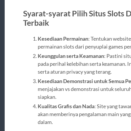
Syarat-syarat Pilih Situs Slots
Terbaik
Kesediaan Permainan
: Tentukan website
permainan slots dari penyuplai games pen
Keunggulan serta Keamanan
: Pastini s
pada perihal kelebihan serta keamanan. Ini
serta aturan privacy yang terang.
Kesediaan Demonstrasi untuk Semua P
menjajakan vs demonstrasi untuk seluru
siapkan.
Kualitas Grafis dan Nada
: Site yang taw
akan memberinya pengalaman main yang
dalam.