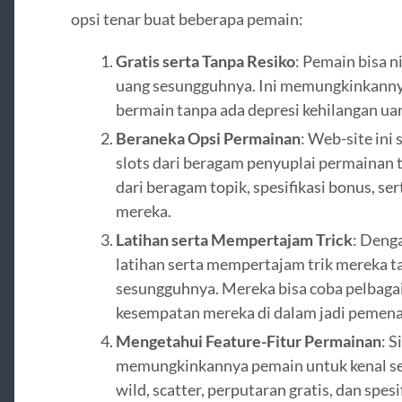
opsi tenar buat beberapa pemain:
Gratis serta Tanpa Resiko
: Pemain bisa n
uang sesungguhnya. Ini memungkinkanny
bermain tanpa ada depresi kehilangan ua
Beraneka Opsi Permainan
: Web-site in
slots dari beragam penyuplai permainan
dari beragam topik, spesifikasi bonus, s
mereka.
Latihan serta Mempertajam Trick
: Deng
latihan serta mempertajam trik mereka 
sesungguhnya. Mereka bisa coba pelbagai 
kesempatan mereka di dalam jadi pemena
Mengetahui Feature-Fitur Permainan
: S
memungkinkannya pemain untuk kenal sej
wild, scatter, perputaran gratis, dan spes