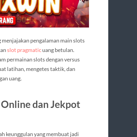
ng menjajakan pengalaman main slots
kan
slot pragmatic
uang betulan.
am permainan slots dengan versus
 latihan, mengetes taktik, dan
ngan uang.
 Online dan Jekpot
lah keunggulan yang membuat jadi