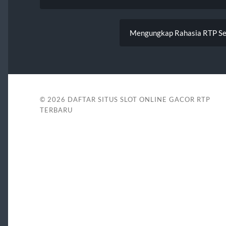
Mengungkap Rahasia RTP Sebag
© 2026
DAFTAR SITUS SLOT ONLINE GACOR RTP
TERBARU