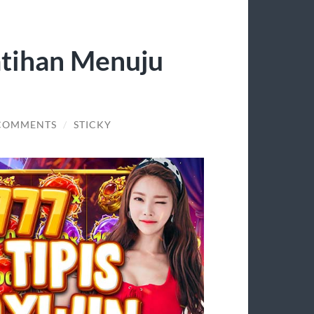
atihan Menuju
COMMENTS
/
STICKY