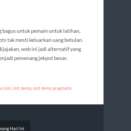
g bagus untuk pemain untuk latihan,
ots tak mesti keluarkan uang betulan.
ajakan, web ini jadi alternatif yang
enjadi pemenang jekpot besar.
o slot
,
slot demo
,
slot demo pragmatic
ang Hari Ini