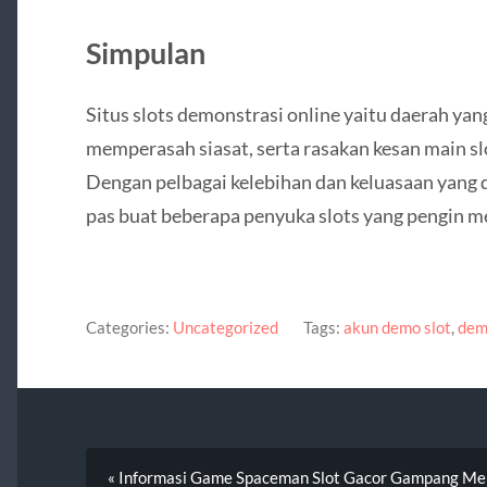
Simpulan
Situs slots demonstrasi online yaitu daerah yan
memperasah siasat, serta rasakan kesan main sl
Dengan pelbagai kelebihan dan keluasaan yang dij
pas buat beberapa penyuka slots yang pengin m
Categories:
Uncategorized
Tags:
akun demo slot
,
dem
« Informasi Game Spaceman Slot Gacor Gampang Men