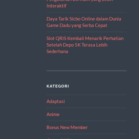
Interaktif
Daya Tarik Sicbo Online dalam Dunia
Game Dadu yang Serba Cepat
Slot QRIS Kembali Menarik Perhatian
Setelah Depo 5K Terasa Lebih
Sederhana
KATEGORI
Adaptasi
Anime
Bonus New Member