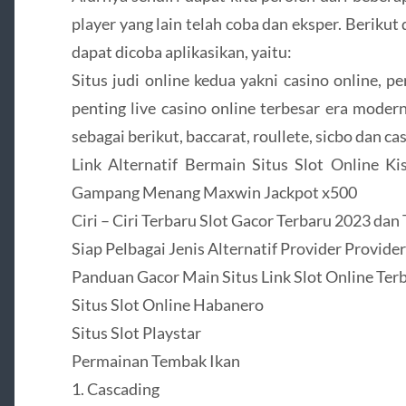
player yang lain telah coba dan eksper. Berikut 
dapat dicoba aplikasikan, yaitu:
Situs judi online kedua yakni casino online, p
penting live casino online terbesar era moder
sebagai berikut, baccarat, roullete, sicbo dan ca
Link Alternatif Bermain Situs Slot Online K
Gampang Menang Maxwin Jackpot x500
Ciri – Ciri Terbaru Slot Gacor Terbaru 2023 dan
Siap Pelbagai Jenis Alternatif Provider Provid
Panduan Gacor Main Situs Link Slot Online T
Situs Slot Online Habanero
Situs Slot Playstar
Permainan Tembak Ikan
1. Cascading