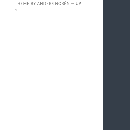
THEME BY
ANDERS NORÉN
—
UP
↑