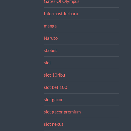
Gates Of Olympus
Informasi Terbaru
manga
Naruto
sbobet
slot
slot 10ribu
slot bet 100
slot gacor
slot gacor premium
slot nexus