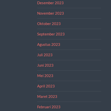
Desember 2023
November 2023
Oktober 2023
September 2023
Agustus 2023
Juli 2023
Juni 2023
Mei 2023
April 2023
Maret 2023
Februari 2023