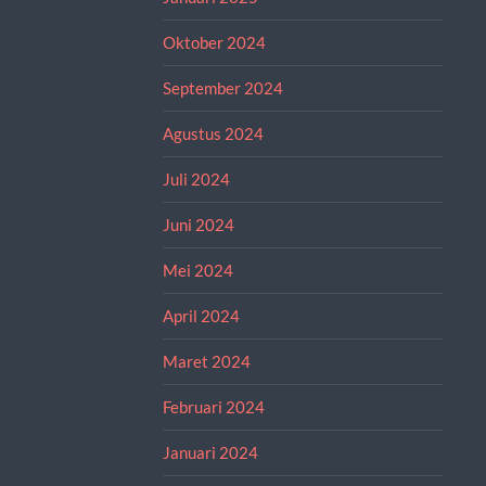
Oktober 2024
September 2024
Agustus 2024
Juli 2024
Juni 2024
Mei 2024
April 2024
Maret 2024
Februari 2024
Januari 2024