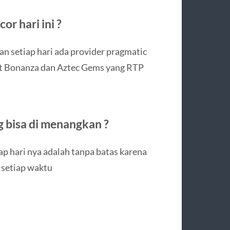
or hari ini ?
n setiap hari ada provider pragmatic
eet Bonanza dan Aztec Gems yang RTP
g bisa di menangkan ?
p hari nya adalah tanpa batas karena
 setiap waktu