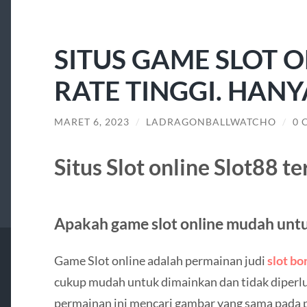
SITUS GAME SLOT 
RATE TINGGI. HANYA
MARET 6, 2023
/
LADRAGONBALLWATCHO
/
0 
Situs Slot online Slot88 t
Apakah game slot online mudah unt
Game Slot online adalah permainan judi
slot b
cukup mudah untuk dimainkan dan tidak diperlu
permainan ini mencari gambar yang sama pada put