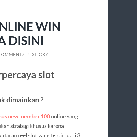
ONLINE WIN
 DISINI
COMMENTS
/
STICKY
erpercaya slot
uk dimainkan ?
onus new member 100
online yang
kan strategi khusus karena
aran reel slot yang terdiri dari 3