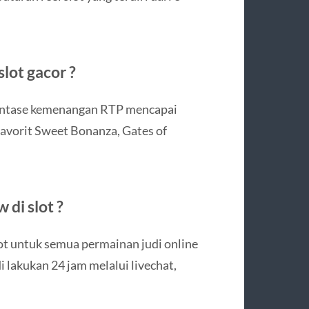
lot gacor ?
sentase kemenangan RTP mencapai
favorit Sweet Bonanza, Gates of
di slot ?
ot untuk semua permainan judi online
i lakukan 24 jam melalui livechat,