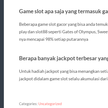
Game slot apa saja yang termasuk gac
Beberapa game slot gacor yang bisa anda temuka
play dan slot88 seperti Gates of Olympus, Sw
nya mencapai 98% setiap putarannya
Berapa banyak jackpot terbesar yan
Untuk hadiah jackpot yang bisa menangkan setia
jackpot didalam game slot selalu akumulasi dari
Categories:
Uncategorized