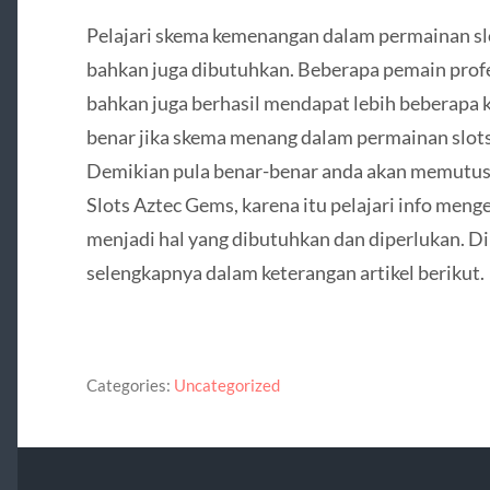
Pelajari skema kemenangan dalam permainan sl
bahkan juga dibutuhkan. Beberapa pemain profe
bahkan juga berhasil mendapat lebih beberap
benar jika skema menang dalam permainan slots 
Demikian pula benar-benar anda akan memutu
Slots Aztec Gems, karena itu pelajari info me
menjadi hal yang dibutuhkan dan diperlukan. Dil
selengkapnya dalam keterangan artikel berikut.
Categories:
Uncategorized