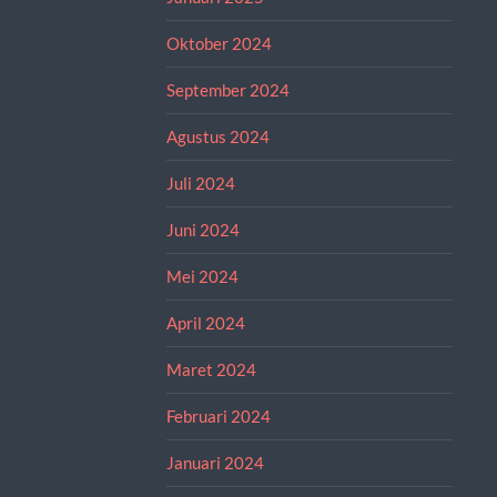
Oktober 2024
September 2024
Agustus 2024
Juli 2024
Juni 2024
Mei 2024
April 2024
Maret 2024
Februari 2024
Januari 2024