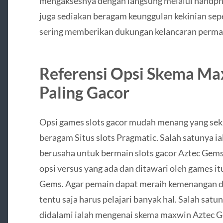
mengaksesnya dengan langsung melalui handphon
juga sediakan beragam keunggulan kekinian seper
sering memberikan dukungan kelancaran perma
Referensi Opsi Skema Ma
Paling Gacor
Opsi games slots gacor mudah menang yang seka
beragam Situs slots Pragmatic. Salah satunya i
berusaha untuk bermain slots gacor Aztec Gems
opsi versus yang ada dan ditawari oleh games i
Gems. Agar pemain dapat meraih kemenangan dal
tentu saja harus pelajari banyak hal. Salah satu
didalami ialah mengenai skema maxwin Aztec G