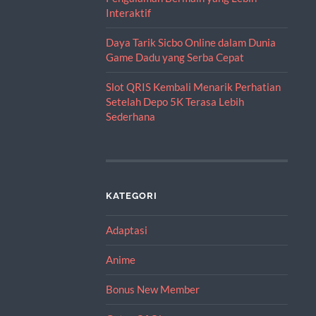
Interaktif
Daya Tarik Sicbo Online dalam Dunia
Game Dadu yang Serba Cepat
Slot QRIS Kembali Menarik Perhatian
Setelah Depo 5K Terasa Lebih
Sederhana
KATEGORI
Adaptasi
Anime
Bonus New Member