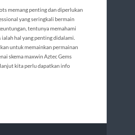
ots memang penting dan diperlukan
ssional yang seringkali bermain
a keuntungan, tentunya memahami
ialah hal yang penting didalami.
skan untuk memainkan permainan
ngenai skema maxwin Aztec Gems
anjut kita perlu dapatkan info