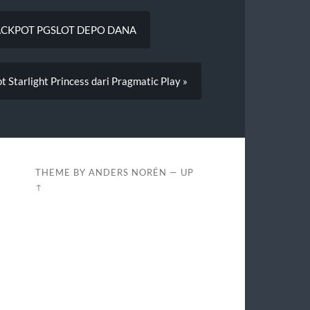
JACKPOT PGSLOT DEPO DANA
 Starlight Princess dari Pragmatic Play »
THEME BY
ANDERS NORÉN
—
UP
↑