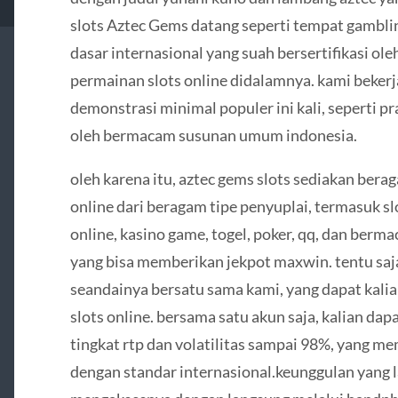
slots Aztec Gems datang seperti tempat gambli
dasar internasional yang suah bersertifikasi ol
permainan slots online didalamnya. kami bekerj
demonstrasi minimal populer ini kali, seperti pr
oleh bermacam susunan umum indonesia.
oleh karena itu, aztec gems slots sediakan be
online dari beragam tipe penyuplai, termasuk sl
online, kasino game, togel, poker, qq, dan berm
yang bisa memberikan jekpot maxwin. tentu sa
seandainya bersatu sama kami, yang dapat kalia
slots online. bersama satu akun saja, kalian dap
tingkat rtp dan volatilitas sampai 98%, yang memi
dengan standar internasional.keunggulan yang