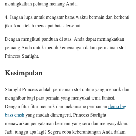
meningkatkan peluang menang Anda.
4. Jangan lupa untuk mengatur batas waktu bermain dan berhenti
jika Anda telah mencapai batas tersebut.
Dengan mengikuti panduan di atas, Anda dapat meningkatkan
peluang Anda untuk meraih kemenangan dalam permainan slot
Princess Starlight.
Kesimpulan
Starlight Princess adalah permainan slot online yang menarik dan
menghibur bagi para pemain yang menyukai tema fantasi.
Dengan fitur-fitur menarik dan mekanisme permainan
demo big
bass crash
yang mudah dimengerti, Princess Starlight
menawarkan pengalaman bermain yang seru dan mengasyikkan.
Jadi, tunggu apa lagi? Segera coba keberuntungan Anda dalam