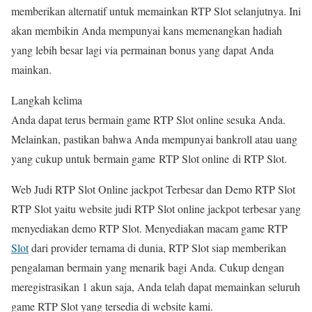
memberikan alternatif untuk memainkan RTP Slot selanjutnya. Ini
akan membikin Anda mempunyai kans memenangkan hadiah
yang lebih besar lagi via permainan bonus yang dapat Anda
mainkan.
Langkah kelima
Anda dapat terus bermain game RTP Slot online sesuka Anda.
Melainkan, pastikan bahwa Anda mempunyai bankroll atau uang
yang cukup untuk bermain game RTP Slot online di RTP Slot.
Web Judi RTP Slot Online jackpot Terbesar dan Demo RTP Slot
RTP Slot yaitu website judi RTP Slot online jackpot terbesar yang
menyediakan demo RTP Slot. Menyediakan macam game RTP
Slot
dari provider ternama di dunia, RTP Slot siap memberikan
pengalaman bermain yang menarik bagi Anda. Cukup dengan
meregistrasikan 1 akun saja, Anda telah dapat memainkan seluruh
game RTP Slot yang tersedia di website kami.