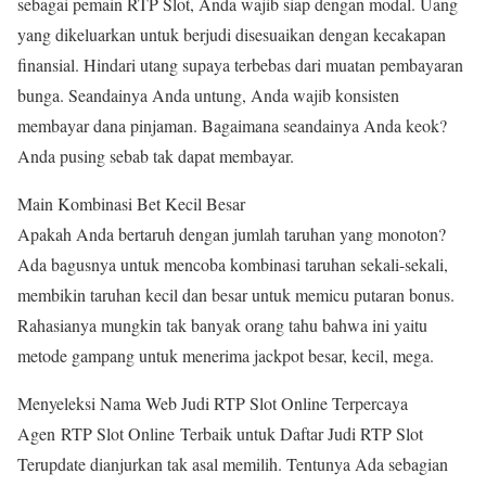
sebagai pemain RTP Slot, Anda wajib siap dengan modal. Uang
yang dikeluarkan untuk berjudi disesuaikan dengan kecakapan
finansial. Hindari utang supaya terbebas dari muatan pembayaran
bunga. Seandainya Anda untung, Anda wajib konsisten
membayar dana pinjaman. Bagaimana seandainya Anda keok?
Anda pusing sebab tak dapat membayar.
Main Kombinasi Bet Kecil Besar
Apakah Anda bertaruh dengan jumlah taruhan yang monoton?
Ada bagusnya untuk mencoba kombinasi taruhan sekali-sekali,
membikin taruhan kecil dan besar untuk memicu putaran bonus.
Rahasianya mungkin tak banyak orang tahu bahwa ini yaitu
metode gampang untuk menerima jackpot besar, kecil, mega.
Menyeleksi Nama Web Judi RTP Slot Online Terpercaya
Agen RTP Slot Online Terbaik untuk Daftar Judi RTP Slot
Terupdate dianjurkan tak asal memilih. Tentunya Ada sebagian