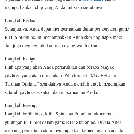
memperhatikan chip yang Anda miliki di sudut layar.
Langkah Kedua
Selanjutnya, Anda dapat memperhatikan daftar pembayaran game
RTP Slot online. Ini menampakkan Anda skor tiap-tiap simbol
dan juga memberitahukan mana yang wajib dicari.
Langkah Ketiga
Pilih apa yang akan Anda pertaruhkan dan berapa banyak
paylines yang akan dimainkan. Pilih tombol “Max Bet atau
Taruhan Optimal” seandainya Anda memilih untuk menerapkan
seluruh paylines sekalian dalam permainan Anda.
Langkah Keempat
Langkah berikutnya, klik “Spin atau Putar” untuk memutar
gulungan RTP Slot dalam game RTP Slot onine. Dikala Anda
menang, permainan akan menampakkan kemenangan Anda dan