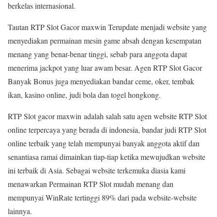
berkelas internasional.
Tautan RTP Slot Gacor maxwin Terupdate menjadi website yang
menyediakan permainan mesin game absah dengan kesempatan
menang yang benar-benar tinggi, sebab para anggota dapat
menerima jackpot yang luar awam besar. Agen RTP Slot Gacor
Banyak Bonus juga menyediakan bandar ceme, oker, tembak
ikan, kasino online, judi bola dan togel hongkong.
RTP Slot gacor maxwin adalah salah satu agen website RTP Slot
online terpercaya yang berada di indonesia, bandar judi RTP Slot
online terbaik yang telah mempunyai banyak anggota aktif dan
senantiasa ramai dimainkan tiap-tiap ketika mewujudkan website
ini terbaik di Asia. Sebagai website terkemuka diasia kami
menawarkan Permainan RTP Slot mudah menang dan
mempunyai WinRate tertinggi 89% dari pada website-website
lainnya.