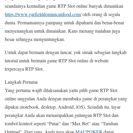
seandainya kemudian game RTP Slot online banyak dimainkan
https://www.garfielddominicanfood.com/
oleh orang di segala
dunia. Permainannya gampang untuk dipahami dan benar-benar
menyenangkan untuk dimainkan. Kans menang malahan juga
besar sehingga menguntungkan.
Untuk dapat bermain dengan lancar, yuk simak sebagian langkah
tutorial untuk bermain game RTP Slot online di website
terpercaya RTP Slot.
Langkah Pertama
Yang pertama wajib dilaksanakan yaitu pilih game RTP Slot
online unggulan Anda dengan membuka game di perangkat yang
dipakai (notebook, desktop, Android, iOS). Sesudah itu, layar
perangkat Anda akan menampakkan gulungan RTP Slot dan
tombol kontrol seperti “Putar” dan “Max Bet” atau “Taruhan
Optimal”. Dari sana, Anda juga akan
MAUPOKER
dapat