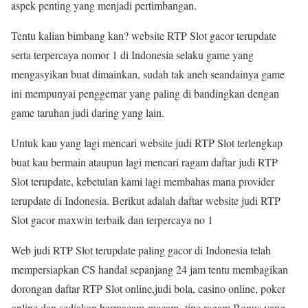
aspek penting yang menjadi pertimbangan.
Tentu kalian bimbang kan? website RTP Slot gacor terupdate
serta terpercaya nomor 1 di Indonesia selaku game yang
mengasyikan buat dimainkan, sudah tak aneh seandainya game
ini mempunyai penggemar yang paling di bandingkan dengan
game taruhan judi daring yang lain.
Untuk kau yang lagi mencari website judi RTP Slot terlengkap
buat kau bermain ataupun lagi mencari ragam daftar judi RTP
Slot terupdate, kebetulan kami lagi membahas mana provider
terupdate di Indonesia. Berikut adalah daftar website judi RTP
Slot gacor maxwin terbaik dan terpercaya no 1
Web judi RTP Slot terupdate paling gacor di Indonesia telah
mempersiapkan CS handal sepanjang 24 jam tentu membagikan
dorongan daftar RTP Slot online,judi bola, casino online, poker
online dan sediakan bermacam-macam- tipe ragam Bonus yang