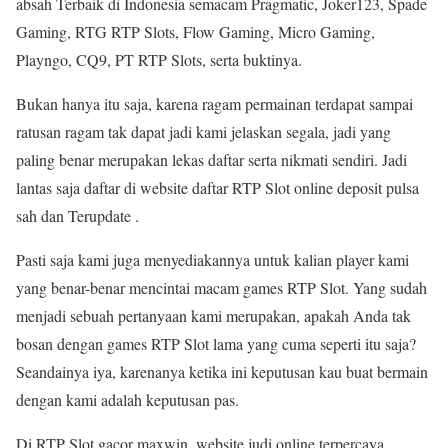
absah Terbaik di Indonesia semacam Pragmatic, Joker123, Spade
Gaming, RTG RTP Slots, Flow Gaming, Micro Gaming,
Playngo, CQ9, PT RTP Slots, serta buktinya.
Bukan hanya itu saja, karena ragam permainan terdapat sampai
ratusan ragam tak dapat jadi kami jelaskan segala, jadi yang
paling benar merupakan lekas daftar serta nikmati sendiri. Jadi
lantas saja daftar di website daftar RTP Slot online deposit pulsa
sah dan Terupdate .
Pasti saja kami juga menyediakannya untuk kalian player kami
yang benar-benar mencintai macam games RTP Slot. Yang sudah
menjadi sebuah pertanyaan kami merupakan, apakah Anda tak
bosan dengan games RTP Slot lama yang cuma seperti itu saja?
Seandainya iya, karenanya ketika ini keputusan kau buat bermain
dengan kami adalah keputusan pas.
Di RTP Slot gacor maxwin, website judi online terpercaya,