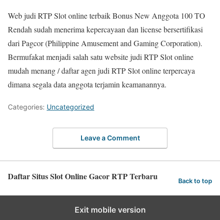
Web judi RTP Slot online terbaik Bonus New Anggota 100 TO
Rendah sudah menerima kepercayaan dan license bersertifikasi
dari Pagcor (Philippine Amusement and Gaming Corporation).
Bermufakat menjadi salah satu website judi RTP Slot online
mudah menang / daftar agen judi RTP Slot online terpercaya
dimana segala data anggota terjamin keamanannya.
Categories:
Uncategorized
Leave a Comment
Daftar Situs Slot Online Gacor RTP Terbaru
Back to top
Exit mobile version