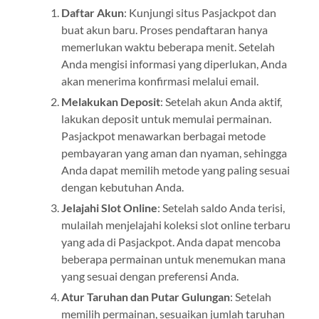
Daftar Akun
: Kunjungi situs Pasjackpot dan
buat akun baru. Proses pendaftaran hanya
memerlukan waktu beberapa menit. Setelah
Anda mengisi informasi yang diperlukan, Anda
akan menerima konfirmasi melalui email.
Melakukan Deposit
: Setelah akun Anda aktif,
lakukan deposit untuk memulai permainan.
Pasjackpot menawarkan berbagai metode
pembayaran yang aman dan nyaman, sehingga
Anda dapat memilih metode yang paling sesuai
dengan kebutuhan Anda.
Jelajahi Slot Online
: Setelah saldo Anda terisi,
mulailah menjelajahi koleksi slot online terbaru
yang ada di Pasjackpot. Anda dapat mencoba
beberapa permainan untuk menemukan mana
yang sesuai dengan preferensi Anda.
Atur Taruhan dan Putar Gulungan
: Setelah
memilih permainan, sesuaikan jumlah taruhan