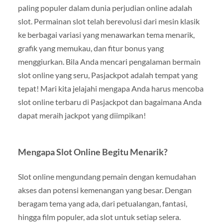
paling populer dalam dunia perjudian online adalah
slot. Permainan slot telah berevolusi dari mesin klasik
ke berbagai variasi yang menawarkan tema menarik,
grafik yang memukau, dan fitur bonus yang
menggiurkan. Bila Anda mencari pengalaman bermain
slot online yang seru, Pasjackpot adalah tempat yang
tepat! Mari kita jelajahi mengapa Anda harus mencoba
slot online terbaru di Pasjackpot dan bagaimana Anda
dapat meraih jackpot yang diimpikan!
Mengapa Slot Online Begitu Menarik?
Slot online mengundang pemain dengan kemudahan
akses dan potensi kemenangan yang besar. Dengan
beragam tema yang ada, dari petualangan, fantasi,
hingga film populer, ada slot untuk setiap selera.