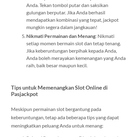
Anda. Tekan tombol putar dan saksikan
gulungan berputar. Jika Anda berhasil
mendapatkan kombinasi yang tepat, jackpot
mungkin segera dalam jangkauan!
Nikmati Permainan dan Menang
: Nikmati
setiap momen bermain slot dan tetap tenang.
Jika keberuntungan berpihak kepada Anda,
Anda boleh merayakan kemenangan yang Anda
raih, baik besar maupun kecil.
Tips untuk Memenangkan Slot Online di
Pasjackpot
Meskipun permainan slot bergantung pada
keberuntungan, tetap ada beberapa tips yang dapat
meningkatkan peluang Anda untuk menang: