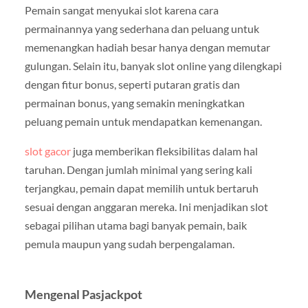
Pemain sangat menyukai slot karena cara
permainannya yang sederhana dan peluang untuk
memenangkan hadiah besar hanya dengan memutar
gulungan. Selain itu, banyak slot online yang dilengkapi
dengan fitur bonus, seperti putaran gratis dan
permainan bonus, yang semakin meningkatkan
peluang pemain untuk mendapatkan kemenangan.
slot gacor
juga memberikan fleksibilitas dalam hal
taruhan. Dengan jumlah minimal yang sering kali
terjangkau, pemain dapat memilih untuk bertaruh
sesuai dengan anggaran mereka. Ini menjadikan slot
sebagai pilihan utama bagi banyak pemain, baik
pemula maupun yang sudah berpengalaman.
Mengenal Pasjackpot