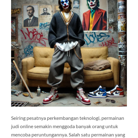
Seiring pesatnya perkembangan teknologi, permainan
judi online semakin menggoda banyak orang untuk
mencoba peruntungannya. Salah satu permainan yang