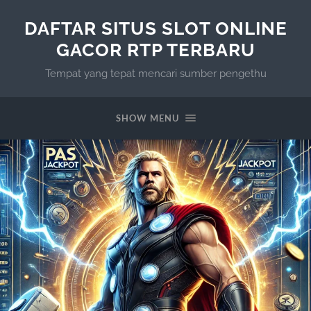
DAFTAR SITUS SLOT ONLINE
GACOR RTP TERBARU
Tempat yang tepat mencari sumber pengethu
SHOW MENU