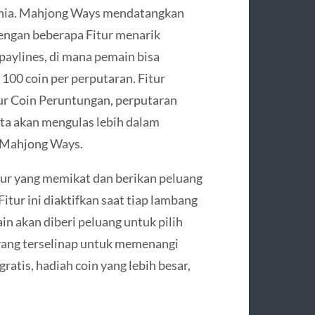
unia. Mahjong Ways mendatangkan
engan beberapa Fitur menarik
aylines, di mana pemain bisa
100 coin per perputaran. Fitur
ur Coin Peruntungan, perputaran
kita akan mengulas lebih dalam
t Mahjong Ways.
tur yang memikat dan berikan peluang
ur ini diaktifkan saat tiap lambang
n akan diberi peluang untuk pilih
yang terselinap untuk memenangi
ratis, hadiah coin yang lebih besar,