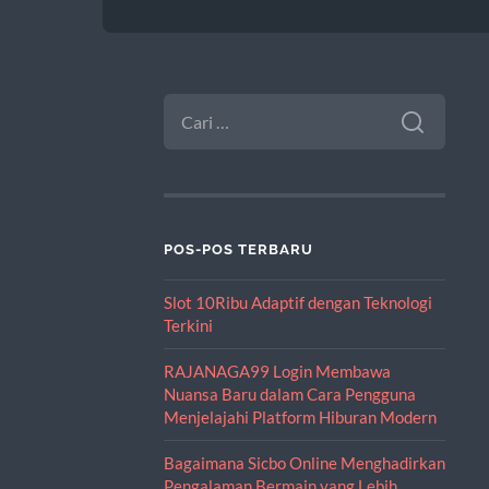
CARI
UNTUK:
POS-POS TERBARU
Slot 10Ribu Adaptif dengan Teknologi
Terkini
RAJANAGA99 Login Membawa
Nuansa Baru dalam Cara Pengguna
Menjelajahi Platform Hiburan Modern
Bagaimana Sicbo Online Menghadirkan
Pengalaman Bermain yang Lebih