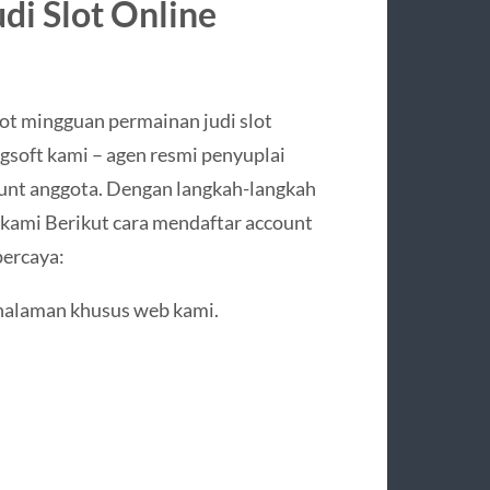
di Slot Online
 mingguan permainan judi slot
pgsoft kami – agen resmi penyuplai
t anggota. Dengan langkah-langkah
 kami Berikut cara mendaftar account
percaya:
 halaman khusus web kami.