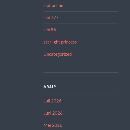
slot online
slot777
slot88
starlight princess
Uncategorized
ARSIP
Juli 2026
Juni 2026
Mei 2026