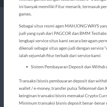
ini banyak memiliki Fitur menarik, termasuk per
games.
Sebagai situs resmi agen MAHJONG WAYS yang 
judi yang syah dari PAGCOR dan BMM Testlabs
lengkapi service situs kami secara beragam perm
dikenali sebagai situs agen judi dengan service “
ialah sejumlah fitur terbaik dari service kami:
Sistem Pembayaran Deposit dan Withdr
Transaksi bisnis pembayaran deposit dan withdr
wallet / e-money, transfer pulsa Telkomsel dan X
keinginan transaksi bisnis memakai Crypto Cu
Minimum transaksi bisnis deposit benar-benar 