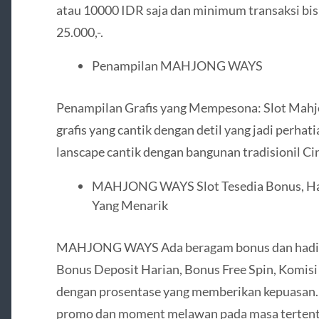
atau 10000 IDR saja dan minimum transaksi bis
25.000,-.
Penampilan MAHJONG WAYS
Penampilan Grafis yang Mempesona: Slot Mahj
grafis yang cantik dengan detil yang jadi perhat
lanscape cantik dengan bangunan tradisionil C
MAHJONG WAYS Slot Tesedia Bonus, Ha
Yang Menarik
MAHJONG WAYS Ada beragam bonus dan hadiah
Bonus Deposit Harian, Bonus Free Spin, Komisi
dengan prosentase yang memberikan kepuasan. 
promo dan moment melawan pada masa tertentu