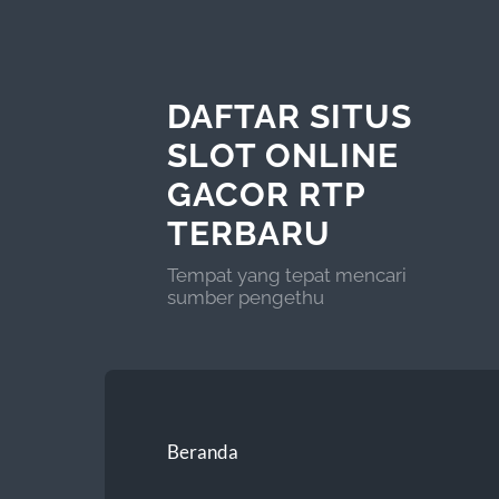
DAFTAR SITUS
SLOT ONLINE
GACOR RTP
TERBARU
Tempat yang tepat mencari
sumber pengethu
Beranda