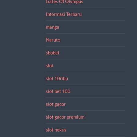
Gates Of Olympus
Informasi Terbaru
manga
Naruto
sbobet
slot
slot 10ribu
slot bet 100
slot gacor
slot gacor premium
slot nexus