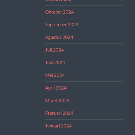
Oktober 2024
September 2024
Agustus 2024
Juli 2024
Juni 2024
Mei 2024
April 2024
Maret 2024
Februari 2024
Januari 2024