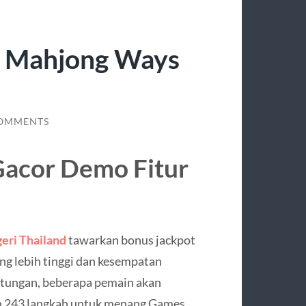
ot Mahjong Ways
COMMENTS
Gacor Demo Fitur
geri Thailand
tawarkan bonus jackpot
ang lebih tinggi dan kesempatan
ntungan, beberapa pemain akan
an 243 langkah untuk menang Games