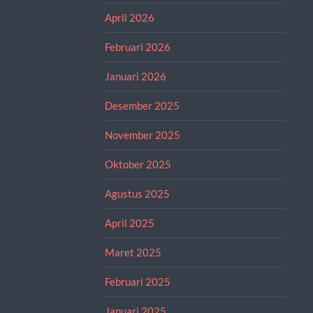
April 2026
Februari 2026
Januari 2026
Desember 2025
November 2025
Oktober 2025
Agustus 2025
April 2025
Maret 2025
Februari 2025
Januari 2025