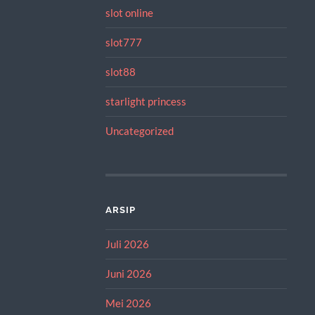
slot online
slot777
slot88
starlight princess
Uncategorized
ARSIP
Juli 2026
Juni 2026
Mei 2026