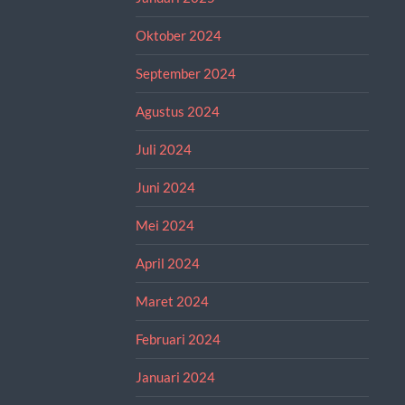
Oktober 2024
September 2024
Agustus 2024
Juli 2024
Juni 2024
Mei 2024
April 2024
Maret 2024
Februari 2024
Januari 2024