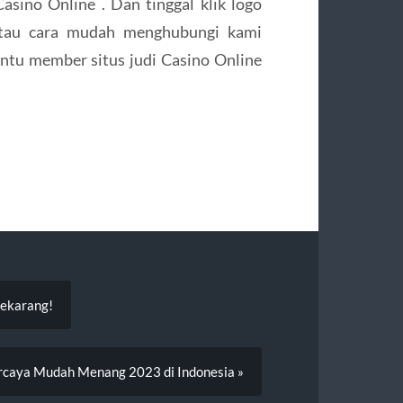
sino Online . Dan tinggal klik logo
 Atau cara mudah menghubungi kami
antu member situs judi Casino Online
Sekarang!
percaya Mudah Menang 2023 di Indonesia »