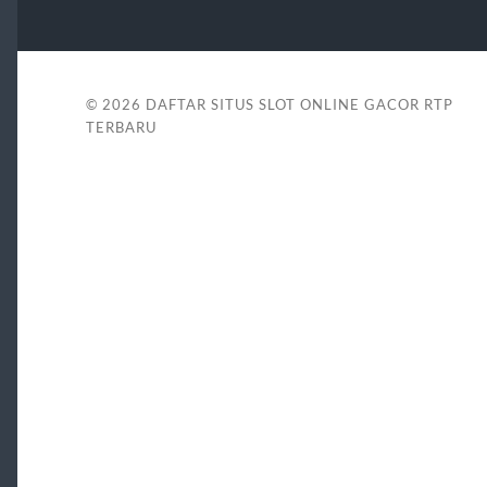
© 2026
DAFTAR SITUS SLOT ONLINE GACOR RTP
TERBARU