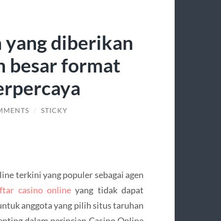
yang diberikan
h besar format
terpercaya
MMENTS
/
STICKY
ine terkini yang populer sebagai agen
ftar casino online
yang tidak dapat
untuk anggota yang pilih situs taruhan
penting dalam perincian Casino Online