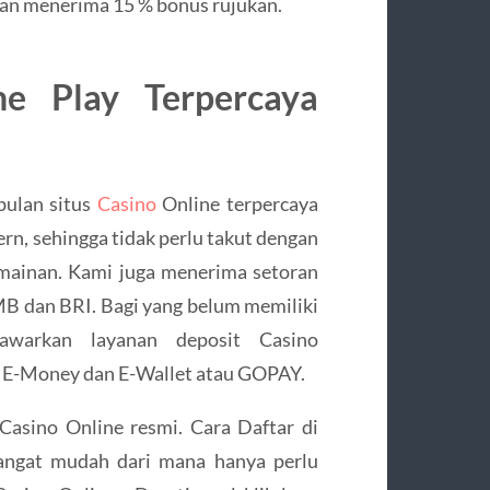
an menerima 15 % bonus rujukan.
ne Play Terpercaya
pulan situs
Casino
Online terpercaya
rn, sehingga tidak perlu takut dengan
mainan. Kami juga menerima setoran
B dan BRI. Bagi yang belum memiliki
awarkan layanan deposit Casino
u E-Money dan E-Wallet atau GOPAY.
asino Online resmi. Cara Daftar di
sangat mudah dari mana hanya perlu