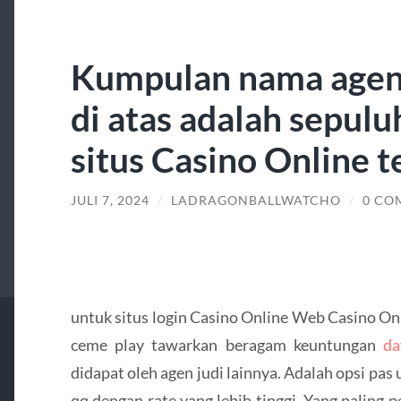
Kumpulan nama agen 
di atas adalah sepulu
situs Casino Online 
JULI 7, 2024
/
LADRAGONBALLWATCHO
/
0 CO
untuk situs login Casino Online Web Casino Onl
ceme play tawarkan beragam keuntungan
da
didapat oleh agen judi lainnya. Adalah opsi pas 
qq dengan rate yang lebih tinggi. Yang paling 