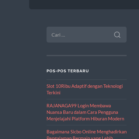
CARI
UNTUK:
POS-POS TERBARU
Slot 10Ribu Adaptif dengan Teknologi
Terkini
RAJANAGA99 Login Membawa
Nuansa Baru dalam Cara Pengguna
Menjelajahi Platform Hiburan Modern
Bagaimana Sicbo Online Menghadirkan
Pengalaman Bermain yang Lebih