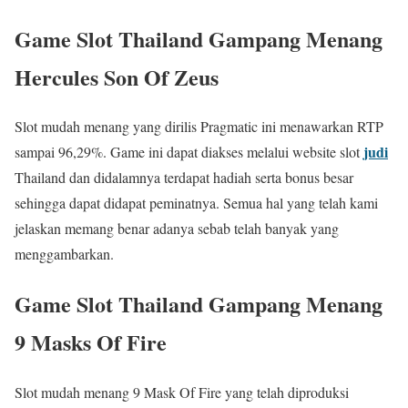
Game Slot Thailand Gampang Menang
Hercules Son Of Zeus
Slot mudah menang yang dirilis Pragmatic ini menawarkan RTP
judi
sampai 96,29%. Game ini dapat diakses melalui website slot
Thailand dan didalamnya terdapat hadiah serta bonus besar
sehingga dapat didapat peminatnya. Semua hal yang telah kami
jelaskan memang benar adanya sebab telah banyak yang
menggambarkan.
Game Slot Thailand Gampang Menang
9 Masks Of Fire
Slot mudah menang 9 Mask Of Fire yang telah diproduksi