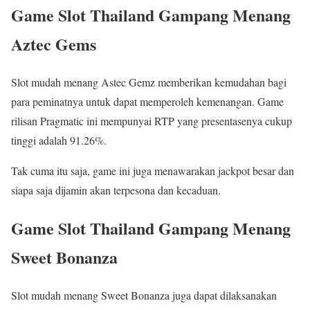
Game Slot Thailand Gampang Menang
Aztec Gems
Slot mudah menang Astec Gemz memberikan kemudahan bagi
para peminatnya untuk dapat memperoleh kemenangan. Game
rilisan Pragmatic ini mempunyai RTP yang presentasenya cukup
tinggi adalah 91.26%.
Tak cuma itu saja, game ini juga menawarakan jackpot besar dan
siapa saja dijamin akan terpesona dan kecaduan.
Game Slot Thailand Gampang Menang
Sweet Bonanza
Slot mudah menang Sweet Bonanza juga dapat dilaksanakan