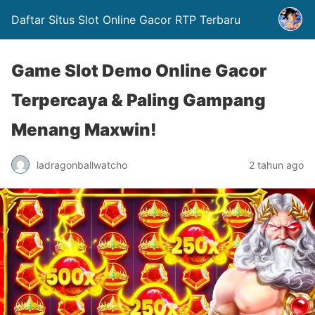
Daftar Situs Slot Online Gacor RTP Terbaru
Game Slot Demo Online Gacor
Terpercaya & Paling Gampang
Menang Maxwin!
ladragonballwatcho
2 tahun ago