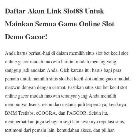
Daftar Akun Link Slot88 Untuk
Mainkan Semua Game Online Slot
Demo Gacor!
Anda harus berhati-hati di dalam memilih situs slot bet kecil slot
online gacor mudah maxwin hari ini mudah menang yang
sanggup jadi andalan Anda. Oleh karena itu, harus bagi para
pemain untuk memilih situs slot bet kecil slot online gacor mudah
maxwin dengan dengan cermat. Pastikan situs slot bet kecil slot
online gacor mudah maxwin teranyar yang Anda memilih
mempunyai lisensi resmi dari instansi judi terpercaya, layaknya
BMM Testlabs, eCOGRA, dan PAGCOR. Selain itu,
memperhatikan juga sebagian segi lain layaknya reputasi situs,
testimoni dari pemain lain, kemudahan akses, dan pilihan