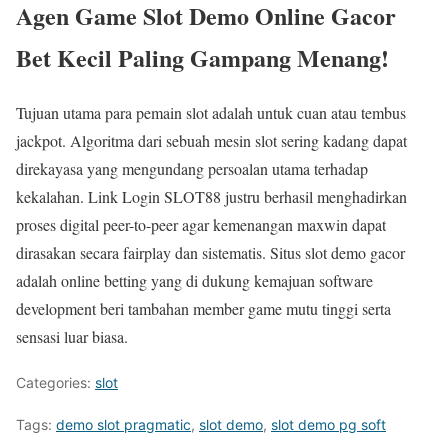
Agen Game Slot Demo Online Gacor
Bet Kecil Paling Gampang Menang!
Tujuan utama para pemain slot adalah untuk cuan atau tembus
jackpot. Algoritma dari sebuah mesin slot sering kadang dapat
direkayasa yang mengundang persoalan utama terhadap
kekalahan. Link Login SLOT88 justru berhasil menghadirkan
proses digital peer-to-peer agar kemenangan maxwin dapat
dirasakan secara fairplay dan sistematis. Situs slot demo gacor
adalah online betting yang di dukung kemajuan software
development beri tambahan member game mutu tinggi serta
sensasi luar biasa.
Categories:
slot
Tags:
demo slot pragmatic
,
slot demo
,
slot demo pg soft