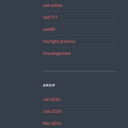
slot online
slot777
slot88
starlight princess
Uncategorized
ARSIP
Juli 2026
Juni 2026
Mei 2026