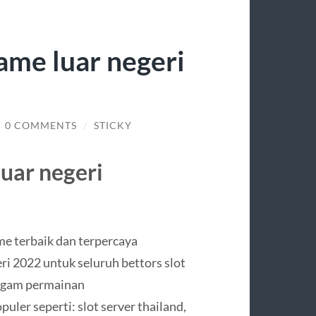
ame luar negeri
/
0 COMMENTS
/
STICKY
luar negeri
ame terbaik dan terpercaya
ri 2022 untuk seluruh bettors slot
ragam permainan
puler seperti: slot server thailand,