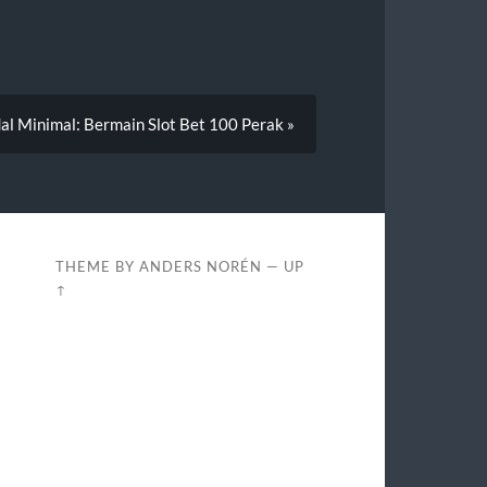
l Minimal: Bermain Slot Bet 100 Perak »
THEME BY
ANDERS NORÉN
—
UP
↑