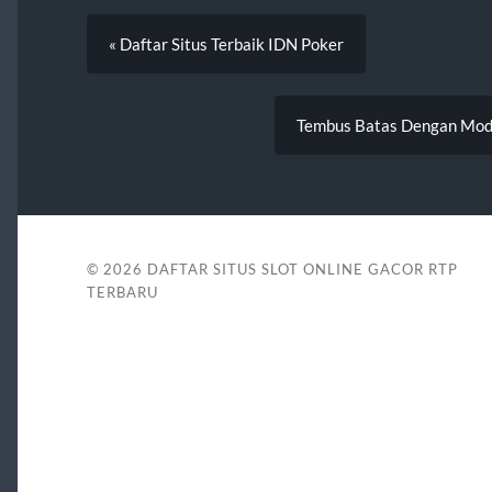
« Daftar Situs Terbaik IDN Poker
Tembus Batas Dengan Moda
© 2026
DAFTAR SITUS SLOT ONLINE GACOR RTP
TERBARU