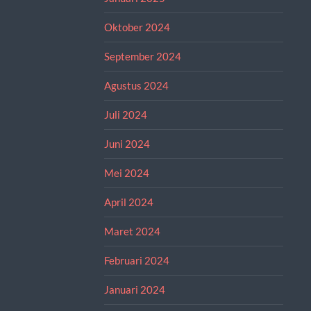
Oktober 2024
September 2024
Agustus 2024
Juli 2024
Juni 2024
Mei 2024
April 2024
Maret 2024
Februari 2024
Januari 2024