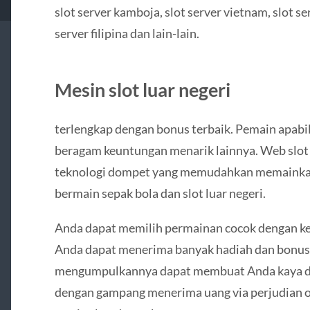
slot server kamboja, slot server vietnam, slot se
server filipina dan lain-lain.
Mesin slot luar negeri
terlengkap dengan bonus terbaik. Pemain apabi
beragam keuntungan menarik lainnya. Web slot 
teknologi dompet yang memudahkan memainkan 
bermain sepak bola dan slot luar negeri.
Anda dapat memilih permainan cocok dengan kea
Anda dapat menerima banyak hadiah dan bonus s
mengumpulkannya dapat membuat Anda kaya dal
dengan gampang menerima uang via perjudian onl