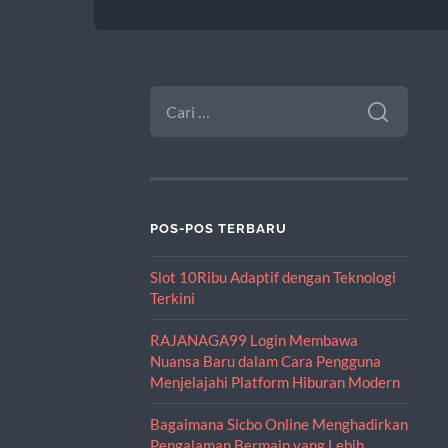
CARI
UNTUK:
POS-POS TERBARU
Slot 10Ribu Adaptif dengan Teknologi
Terkini
RAJANAGA99 Login Membawa
Nuansa Baru dalam Cara Pengguna
Menjelajahi Platform Hiburan Modern
Bagaimana Sicbo Online Menghadirkan
Pengalaman Bermain yang Lebih