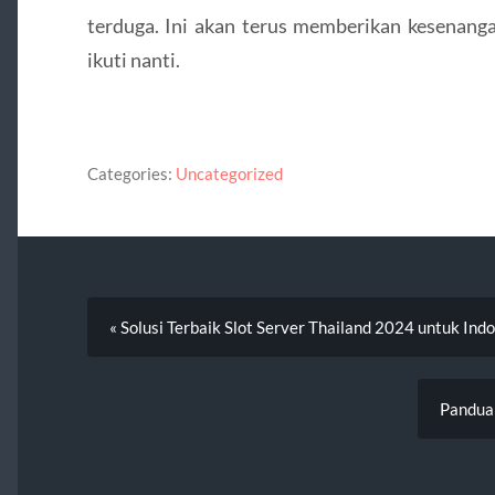
terduga. Ini akan terus memberikan kesenang
ikuti nanti.
Categories:
Uncategorized
« Solusi Terbaik Slot Server Thailand 2024 untuk Ind
Panduan