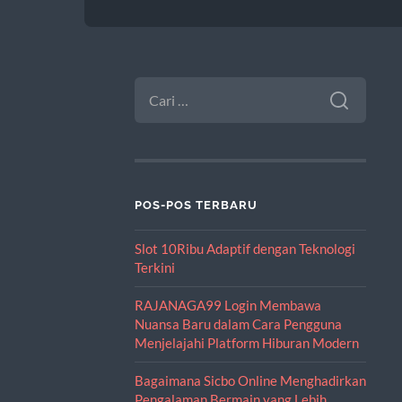
CARI
UNTUK:
POS-POS TERBARU
Slot 10Ribu Adaptif dengan Teknologi
Terkini
RAJANAGA99 Login Membawa
Nuansa Baru dalam Cara Pengguna
Menjelajahi Platform Hiburan Modern
Bagaimana Sicbo Online Menghadirkan
Pengalaman Bermain yang Lebih