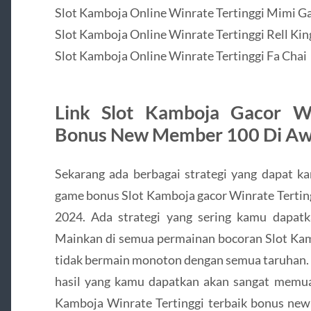
Slot Kamboja Online Winrate Tertinggi Mimi G
Slot Kamboja Online Winrate Tertinggi Rell Ki
Slot Kamboja Online Winrate Tertinggi Fa Chai
Link Slot Kamboja Gacor Wi
Bonus New Member 100 Di Aw
Sekarang ada berbagai strategi yang dapat 
game bonus Slot Kamboja gacor Winrate Terti
2024. Ada strategi yang sering kamu dapatk
Mainkan di semua permainan bocoran Slot Kam
tidak bermain monoton dengan semua taruhan.
hasil yang kamu dapatkan akan sangat memua
Kamboja Winrate Tertinggi terbaik bonus new