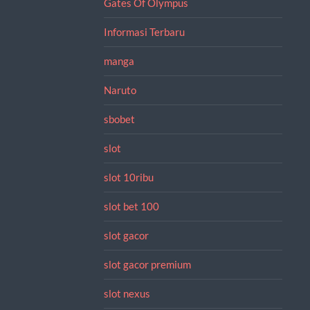
Gates Of Olympus
Informasi Terbaru
manga
Naruto
sbobet
slot
slot 10ribu
slot bet 100
slot gacor
slot gacor premium
slot nexus