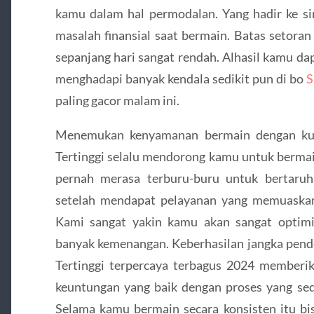
kamu dalam hal permodalan. Yang hadir ke sin
masalah finansial saat bermain. Batas setor
sepanjang hari sangat rendah. Alhasil kamu da
menghadapi banyak kendala sedikit pun di bo
S
paling gacor malam ini.
Menemukan kenyamanan bermain dengan kum
Tertinggi selalu mendorong kamu untuk berma
pernah merasa terburu-buru untuk bertaruh
setelah mendapat pelayanan yang memuaska
Kami sangat yakin kamu akan sangat optimi
banyak kemenangan. Keberhasilan jangka pend
Tertinggi terpercaya terbagus 2024 member
keuntungan yang baik dengan proses yang sed
Selama kamu bermain secara konsisten itu bi