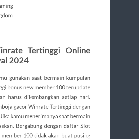
aming
ngdom
nrate Tertinggi Online
al 2024
kamu gunakan saat bermain kumpulan
nggi bonus new member 100 terupdate
an harus dikembangkan setiap hari.
boja gacor Winrate Tertinggi dengan
 Jika kamu menerimanya saat bermain
skan. Bergabung dengan daftar Slot
 member 100 tidak akan buat pusing