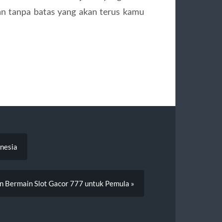
an tanpa batas yang akan terus kamu
onesia
 Bermain Slot Gacor 777 untuk Pemula »