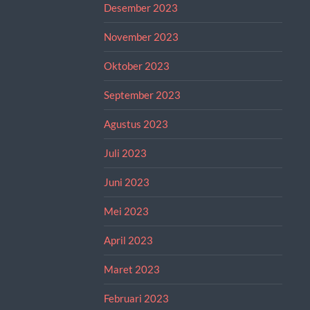
Desember 2023
November 2023
Oktober 2023
September 2023
Agustus 2023
Juli 2023
Juni 2023
Mei 2023
April 2023
Maret 2023
Februari 2023