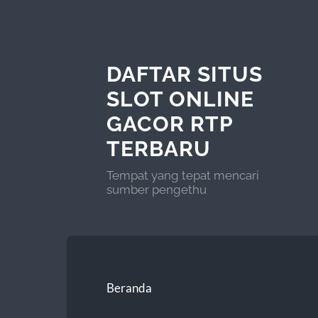
DAFTAR SITUS
SLOT ONLINE
GACOR RTP
TERBARU
Tempat yang tepat mencari
sumber pengethu
Beranda