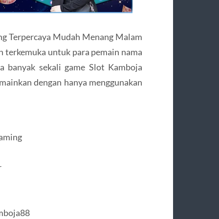
ling Terpercaya Mudah Menang Malam
nan terkemuka untuk para pemain nama
a banyak sekali game Slot Kamboja
a mainkan dengan hanya menggunakan
Gaming
r
amboja88