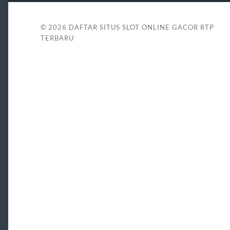
© 2026
DAFTAR SITUS SLOT ONLINE GACOR RTP
TERBARU