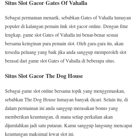
Situs Slot Gacor Gates Of Vahalla
Sebagai permainan menarik, sebabkan Gates of Vahalla lumayan
populer di kalangan pemain link slot gacor online. Dengan fitur
lengkap, game slot Gates of Vahalla ini benar-benar sesuai
bersama keinginan para pemain slot. Oleh gara-gara itu, akan
tersedia peluang yang baik jika anda sanggup memperoleh slot
berasal dari game slot Gates of Vahalla di beberapa situs.
Situs Slot Gacor The Dog House
Sebagai game slot online bersama topik yang menggemaskan,
sebabkan The Dog House lumayan banyak dicari. Selain itu, di
dalam permainan ini anda sanggup merasakan bonus yang
memberikan keuntungan, di mana setiap perkalian akan
dijumlahkan jadi satu putaran. Kamu sanggup langsung mencapai
keuntungan maksimal lewat slot ini.