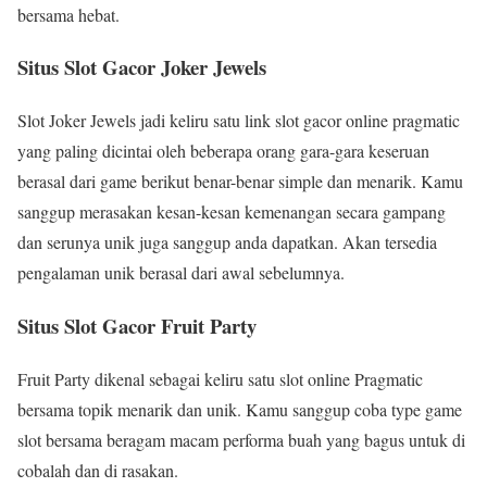
bersama hebat.
Situs Slot Gacor Joker Jewels
Slot Joker Jewels jadi keliru satu link slot gacor online pragmatic
yang paling dicintai oleh beberapa orang gara-gara keseruan
berasal dari game berikut benar-benar simple dan menarik. Kamu
sanggup merasakan kesan-kesan kemenangan secara gampang
dan serunya unik juga sanggup anda dapatkan. Akan tersedia
pengalaman unik berasal dari awal sebelumnya.
Situs Slot Gacor Fruit Party
Fruit Party dikenal sebagai keliru satu slot online Pragmatic
bersama topik menarik dan unik. Kamu sanggup coba type game
slot bersama beragam macam performa buah yang bagus untuk di
cobalah dan di rasakan.