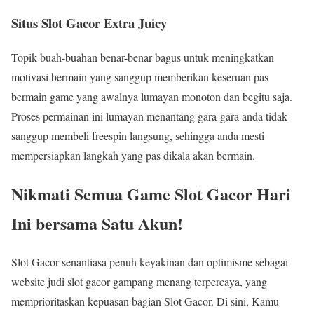
Situs Slot Gacor Extra Juicy
Topik buah-buahan benar-benar bagus untuk meningkatkan
motivasi bermain yang sanggup memberikan keseruan pas
bermain game yang awalnya lumayan monoton dan begitu saja.
Proses permainan ini lumayan menantang gara-gara anda tidak
sanggup membeli freespin langsung, sehingga anda mesti
mempersiapkan langkah yang pas dikala akan bermain.
Nikmati Semua Game Slot Gacor Hari
Ini bersama Satu Akun!
Slot Gacor senantiasa penuh keyakinan dan optimisme sebagai
website judi slot gacor gampang menang terpercaya, yang
memprioritaskan kepuasan bagian Slot Gacor. Di sini, Kamu