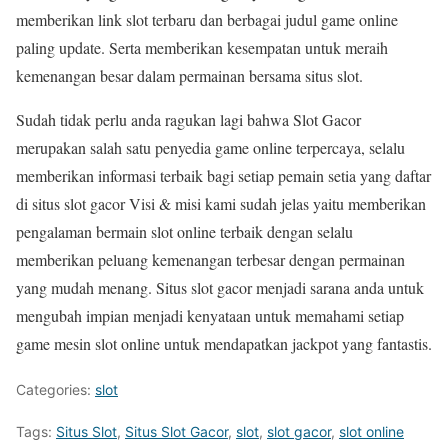
memberikan link slot terbaru dan berbagai judul game online
paling update. Serta memberikan kesempatan untuk meraih
kemenangan besar dalam permainan bersama situs slot.
Sudah tidak perlu anda ragukan lagi bahwa Slot Gacor
merupakan salah satu penyedia game online terpercaya, selalu
memberikan informasi terbaik bagi setiap pemain setia yang daftar
di situs slot gacor Visi & misi kami sudah jelas yaitu memberikan
pengalaman bermain slot online terbaik dengan selalu
memberikan peluang kemenangan terbesar dengan permainan
yang mudah menang. Situs slot gacor menjadi sarana anda untuk
mengubah impian menjadi kenyataan untuk memahami setiap
game mesin slot online untuk mendapatkan jackpot yang fantastis.
Categories:
slot
Tags:
Situs Slot
,
Situs Slot Gacor
,
slot
,
slot gacor
,
slot online