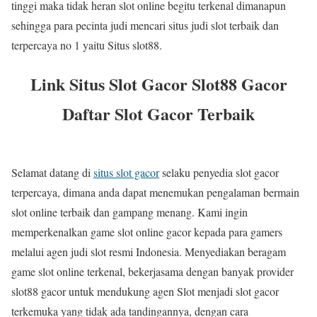
tinggi maka tidak heran slot online begitu terkenal dimanapun
sehingga para pecinta judi mencari situs judi slot terbaik dan
terpercaya no 1 yaitu Situs slot88.
Link Situs Slot Gacor Slot88 Gacor
Daftar Slot Gacor Terbaik
Selamat datang di
situs slot gacor
selaku penyedia slot gacor
terpercaya, dimana anda dapat menemukan pengalaman bermain
slot online terbaik dan gampang menang. Kami ingin
memperkenalkan game slot online gacor kepada para gamers
melalui agen judi slot resmi Indonesia. Menyediakan beragam
game slot online terkenal, bekerjasama dengan banyak provider
slot88 gacor untuk mendukung agen Slot menjadi slot gacor
terkemuka yang tidak ada tandingannya, dengan cara