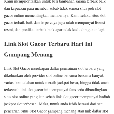
Kami memprioritaskan untuk beri tambahan sarana terbaik baik
dan kepuasan para member, sebab tidak semua situs judi slot
gacor online mementingkan membernya. Kami selaku situs slot
gacor terbaik baik dan terpercaya juga udah mempunyai lisensi
resmi, dan predikat terbaik baik agar tidak kudu diragukan lagi.
Link Slot Gacor Terbaru Hari Ini
Gampang Menang
Link Slot Gacor merukapan daftar permainan slot terbaru yang
dikeluarkan oleh provider slot online bersama bersama banyak
variasi kemudahan untuk meraih jackpot besar, hingga tidak aneh
terkecuali link slot gacor ini mempunyai fans setia dibandingkan
situs slot online yang lain sebab link slot gacor mempunyai hadiah
jackpot slot terbesar . Maka, untuk anda lebih berasal dari satu
pencarian Situs Slot Gacor gampang menang atau link daftar slot