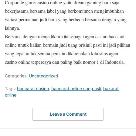
Corporate game casino online yaitu dream gaming baru saja
bekerjasama bersama label yang berkomitmen mengimbuhkan
variasi permainan judi baru yang berbeda bersama dengan yang
lainnya.
Bersama dengan menjadikan kita sebagai agen casino baccarat
online untuk kalian bermain judi uang orisinil pasti ini jadi pilihan
yang tepat untuk semua pemain dikarenakan kita situs agen
casino online terpercaya dan paling baik nomor 1 di Indonesia.
Categories:
Uncategorized
Tags:
baccarat casino
,
baccarat online uang asli
,
bakarat
online
Leave a Comment