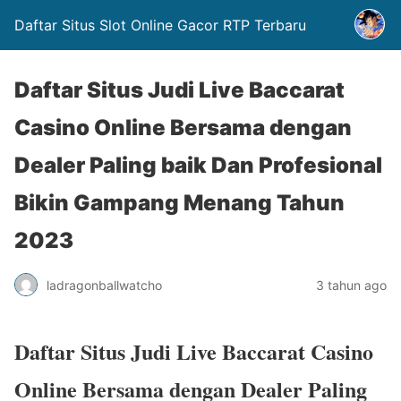
Daftar Situs Slot Online Gacor RTP Terbaru
Daftar Situs Judi Live Baccarat
Casino Online Bersama dengan
Dealer Paling baik Dan Profesional
Bikin Gampang Menang Tahun
2023
ladragonballwatcho
3 tahun ago
Daftar Situs Judi Live Baccarat Casino
Online Bersama dengan Dealer Paling