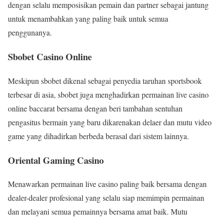
dengan selalu memposisikan pemain dan partner sebagai jantung
untuk menambahkan yang paling baik untuk semua
penggunanya.
Sbobet Casino Online
Meskipun sbobet dikenal sebagai penyedia taruhan sportsbook
terbesar di asia, sbobet juga menghadirkan permainan live casino
online baccarat bersama dengan beri tambahan sentuhan
pengasitus bermain yang baru dikarenakan delaer dan mutu video
game yang dihadirkan berbeda berasal dari sistem lainnya.
Oriental Gaming Casino
Menawarkan permainan live casino paling baik bersama dengan
dealer-dealer profesional yang selalu siap memimpin permainan
dan melayani semua pemainnya bersama amat baik. Mutu