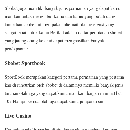
Sbobet juga memiliki banyak jenis permainan yang dapat kamu
mainkan untuk menghibur kamu dan kamu yang butuh uang
tambahan sbobet ini merupakan alternatif dan referensi yang
sangat tepat untuk kamu Berikut adalah daftar permianan sbobet
yang jarang orang ketahui dapat menghasilkan banyak
pendapatan :
Sbobet Sportbook
SportBook merupakan kategori pertama permainan yang pertama
kali di luncurkan oleh sbobet di dalam nya memiliki banyak jenis
taruhan olahraga yang dapat kamu mainkan dengan minimal bet
10k Hampir semua olahraga dapat kamu jumpai di sini.
Live Casino
Kemudian ada livecasino di sini kamu akan mendapatkan banyak