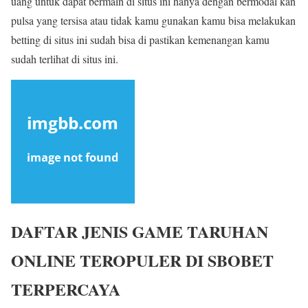
uang untuk dapat bermain di situs ini hanya dengan bermodal kan
pulsa yang tersisa atau tidak kamu gunakan kamu bisa melakukan
betting di situs ini sudah bisa di pastikan kemenangan kamu
sudah terlihat di situs ini.
DAFTAR JENIS GAME TARUHAN
ONLINE TEROPULER DI SBOBET
TERPERCAYA