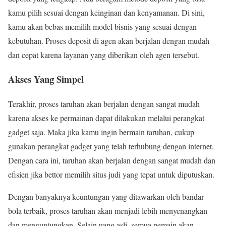
kamu pilih sesuai dengan keinginan dan kenyamanan. Di sini,
kamu akan bebas memilih model bisnis yang sesuai dengan
kebutuhan. Proses deposit di agen akan berjalan dengan mudah
dan cepat karena layanan yang diberikan oleh agen tersebut.
Akses Yang Simpel
Terakhir, proses taruhan akan berjalan dengan sangat mudah
karena akses ke permainan dapat dilakukan melalui perangkat
gadget saja. Maka jika kamu ingin bermain taruhan, cukup
gunakan perangkat gadget yang telah terhubung dengan internet.
Dengan cara ini, taruhan akan berjalan dengan sangat mudah dan
efisien jika bettor memilih situs judi yang tepat untuk diputuskan.
Dengan banyaknya keuntungan yang ditawarkan oleh bandar
bola terbaik, proses taruhan akan menjadi lebih menyenangkan
dan menguntungkan. Selain uang asli, semua pemain akan