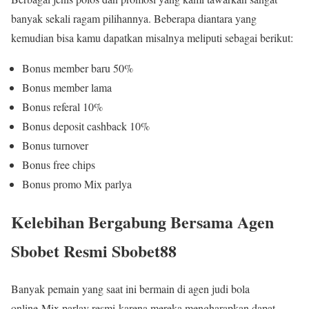
banyak sekali ragam pilihannya. Beberapa diantara yang
kemudian bisa kamu dapatkan misalnya meliputi sebagai berikut:
Bonus member baru 50%
Bonus member lama
Bonus referal 10%
Bonus deposit cashback 10%
Bonus turnover
Bonus free chips
Bonus promo Mix parlya
Kelebihan Bergabung Bersama Agen
Sbobet Resmi Sbobet88
Banyak pemain yang saat ini bermain di agen judi bola
online Mix parlay resmi karena mereka mengharapkan dapat