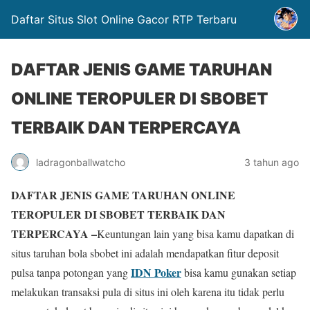
Daftar Situs Slot Online Gacor RTP Terbaru
DAFTAR JENIS GAME TARUHAN
ONLINE TEROPULER DI SBOBET
TERBAIK DAN TERPERCAYA
ladragonballwatcho
3 tahun ago
DAFTAR JENIS GAME TARUHAN ONLINE
TEROPULER DI SBOBET TERBAIK DAN
TERPERCAYA –
Keuntungan lain yang bisa kamu dapatkan di
situs taruhan bola sbobet ini adalah mendapatkan fitur deposit
IDN Poker
pulsa tanpa potongan yang
bisa kamu gunakan setiap
melakukan transaksi pula di situs ini oleh karena itu tidak perlu