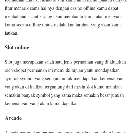
fitur menarik sama hal nya dengan casino offline kamu dapat
melihat gadis cantik yang akan membantu kamu atau melayani
kamu secara offline untuk melakukan taruhan yang akan kamu
laukan.
Slot online
Slot juga merupakan salah satu jenis permainan yang di kluarkan
oleh sbobet permainan ini memiliki tujuan yaitu mendapatkan
symbol-symbol yang seragam untuk mendapatkan kemenangan
yang akan di kalikan tergantung dari mesin slot kamu mainkan
semakin banyak symbol yang sama maka semakin besar jumlah
kemenangan yang akan kamu dapatkan
Arcade
Arcade merupakan permainan game console yang cukup banyak