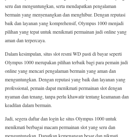
seru dan menguntungkan, serta mendapatkan pengalaman
bermain yang menyenangkan dan menghibur. Dengan reputasi
baik dan layanan yang komprehensif, Olympus 1000 menjadi
pilihan yang tepat untuk menikmati permainan judi online yang
aman dan terpercaya.
Dalam kesimpulan, situs slot resmi WD pasti di bayar seperti
Olympus 1000 merupakan pilihan terbaik bagi para pemain judi
online yang mencari pengalaman bermain yang aman dan
menguntungkan. Dengan reputasi yang baik dan layanan yang
professional, pemain dapat menikmati permainan slot dengan
nyaman dan tenang, tanpa perlu khawatir tentang keamanan dan
keadilan dalam bermain.
Jadi, segera daftar dan login ke situs Olympus 1000 untuk
menikmati berbagai macam permainan slot yang seru dan
menguntungkan. Dapatkan kemenangan besar dan nikmati