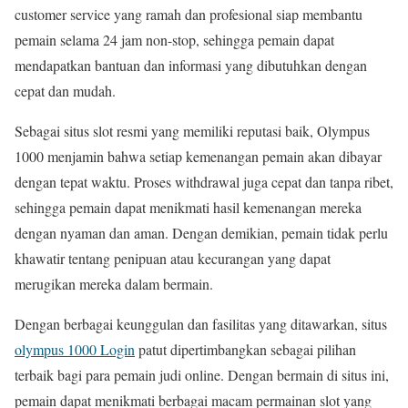
customer service yang ramah dan profesional siap membantu
pemain selama 24 jam non-stop, sehingga pemain dapat
mendapatkan bantuan dan informasi yang dibutuhkan dengan
cepat dan mudah.
Sebagai situs slot resmi yang memiliki reputasi baik, Olympus
1000 menjamin bahwa setiap kemenangan pemain akan dibayar
dengan tepat waktu. Proses withdrawal juga cepat dan tanpa ribet,
sehingga pemain dapat menikmati hasil kemenangan mereka
dengan nyaman dan aman. Dengan demikian, pemain tidak perlu
khawatir tentang penipuan atau kecurangan yang dapat
merugikan mereka dalam bermain.
Dengan berbagai keunggulan dan fasilitas yang ditawarkan, situs
olympus 1000 Login
patut dipertimbangkan sebagai pilihan
terbaik bagi para pemain judi online. Dengan bermain di situs ini,
pemain dapat menikmati berbagai macam permainan slot yang