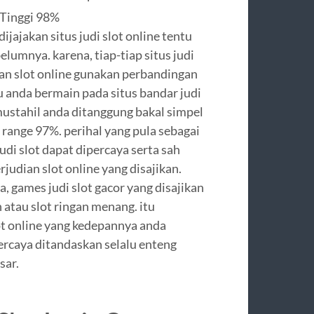
Tinggi 98%
jajakan situs judi slot online tentu
elumnya. karena, tiap-tiap situs judi
an slot online gunakan perbandingan
au anda bermain pada situs bandar judi
 mustahil anda ditanggung bakal simpel
 range 97%. perihal yang pula sebagai
udi slot dapat dipercaya serta sah
udian slot online yang disajikan.
, games judi slot gacor yang disajikan
 atau slot ringan menang. itu
t online yang kedepannya anda
ercaya ditandaskan selalu enteng
sar.