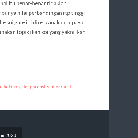
al itu benar-benar tidaklah
 punya nilai perbandingan rtp tinggi
he koi gate ini direncanakan supaya
nakan topik ikan koi yang yakni ikan
 kekalahan
,
slot garansi
,
slot garansi
smi 2023