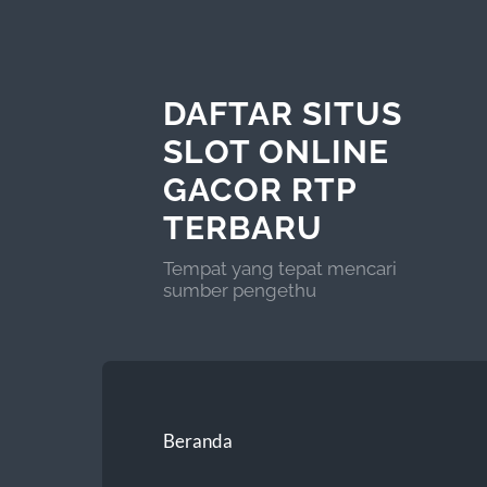
DAFTAR SITUS
SLOT ONLINE
GACOR RTP
TERBARU
Tempat yang tepat mencari
sumber pengethu
Beranda