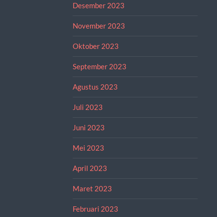
Desember 2023
November 2023
Oktober 2023
September 2023
Agustus 2023
Juli 2023
Juni 2023
Mei 2023
April 2023
Maret 2023
Februari 2023