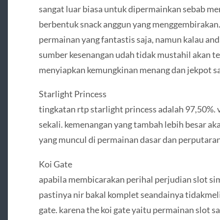
sangat luar biasa untuk dipermainkan sebab m
berbentuk snack anggun yang menggembirakan. 
permainan yang fantastis saja, namun kalau an
sumber kesenangan udah tidak mustahil akan t
menyiapkan kemungkinan menang dan jekpot sang
Starlight Princess
tingkatan rtp starlight princess adalah 97,50%. vo
sekali. kemenangan yang tambah lebih besar ak
yang muncul di permainan dasar dan perputaran
Koi Gate
apabila membicarakan perihal perjudian slot si
pastinya nir bakal komplet seandainya tidakmel
gate. karena the koi gate yaitu permainan slot 