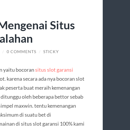
 Mengenai Situs
kalahan
/
0 COMMENTS
/
STICKY
n yaitu bocoran
situs slot garansi
ot. karena secara ada nya bocoran slot
ak peserta buat meraih kemenangan
 ditunggu oleh beberapa bettor sebab
simpel maxwin. tentu kemenangan
ksimum di suatu bet di
mainan di situs slot garansi 100% kami