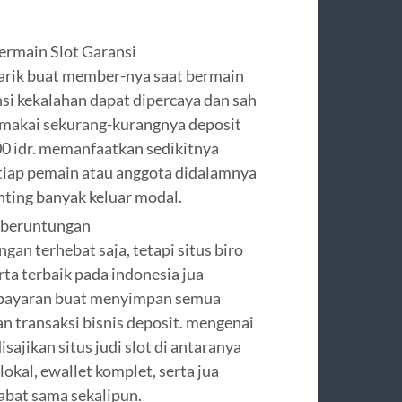
rmain Slot Garansi
narik buat member-nya saat bermain
ransi kekalahan dapat dipercaya dan sah
emakai sekurang-kurangnya deposit
000 idr. memanfaatkan sedikitnya
tiap pemain atau anggota didalamnya
nting banyak keluar modal.
eberuntungan
gan terhebat saja, tetapi situs biro
rta terbaik pada indonesia jua
embayaran buat menyimpan semua
 transaksi bisnis deposit. mengenai
jikan situs judi slot di antaranya
kal, ewallet komplet, serta jua
abat sama sekalipun.