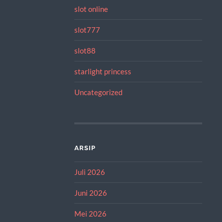
slot online
slot777
slot88
starlight princess
Uncategorized
ARSIP
Juli 2026
Juni 2026
Mei 2026