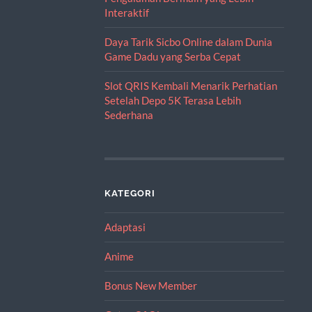
Interaktif
Daya Tarik Sicbo Online dalam Dunia
Game Dadu yang Serba Cepat
Slot QRIS Kembali Menarik Perhatian
Setelah Depo 5K Terasa Lebih
Sederhana
KATEGORI
Adaptasi
Anime
Bonus New Member