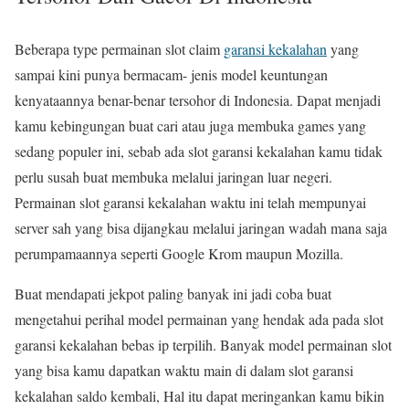
Beberapa type permainan slot claim
garansi kekalahan
yang
sampai kini punya bermacam- jenis model keuntungan
kenyataannya benar-benar tersohor di Indonesia. Dapat menjadi
kamu kebingungan buat cari atau juga membuka games yang
sedang populer ini, sebab ada slot garansi kekalahan kamu tidak
perlu susah buat membuka melalui jaringan luar negeri.
Permainan slot garansi kekalahan waktu ini telah mempunyai
server sah yang bisa dijangkau melalui jaringan wadah mana saja
perumpamaannya seperti Google Krom maupun Mozilla.
Buat mendapati jekpot paling banyak ini jadi coba buat
mengetahui perihal model permainan yang hendak ada pada slot
garansi kekalahan bebas ip terpilih. Banyak model permainan slot
yang bisa kamu dapatkan waktu main di dalam slot garansi
kekalahan saldo kembali, Hal itu dapat meringankan kamu bikin