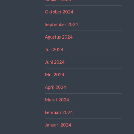
Oktober 2024
September 2024
Agustus 2024
Juli 2024
Juni 2024
Mei 2024
April 2024
Maret 2024
Februari 2024
Januari 2024