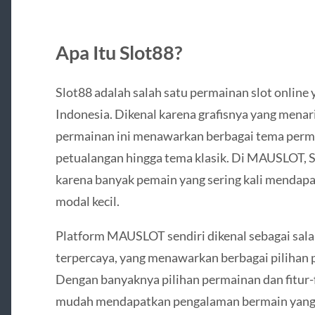
Apa Itu Slot88?
Slot88 adalah salah satu permainan slot online 
Indonesia. Dikenal karena grafisnya yang menar
permainan ini menawarkan berbagai tema perma
petualangan hingga tema klasik. Di MAUSLOT, Sl
karena banyak pemain yang sering kali mendap
modal kecil.
Platform MAUSLOT sendiri dikenal sebagai salah
terpercaya, yang menawarkan berbagai pilihan 
Dengan banyaknya pilihan permainan dan fitur-
mudah mendapatkan pengalaman bermain yang 