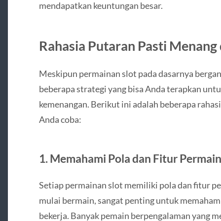
mendapatkan keuntungan besar.
Rahasia Putaran Pasti Menang
Meskipun permainan slot pada dasarnya bergan
beberapa strategi yang bisa Anda terapkan unt
kemenangan. Berikut ini adalah beberapa rahas
Anda coba:
1. Memahami Pola dan Fitur Permai
Setiap permainan slot memiliki pola dan fitur 
mulai bermain, sangat penting untuk memaha
bekerja. Banyak pemain berpengalaman yang m