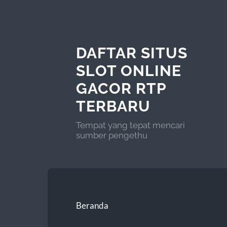
DAFTAR SITUS
SLOT ONLINE
GACOR RTP
TERBARU
Tempat yang tepat mencari
sumber pengethu
Beranda