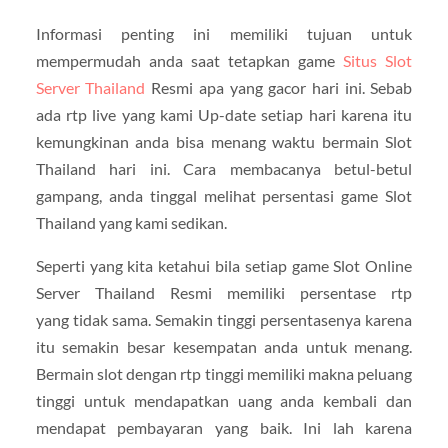
Informasi penting ini memiliki tujuan untuk
mempermudah anda saat tetapkan game
Situs Slot
Server Thailand
Resmi apa yang gacor hari ini. Sebab
ada rtp live yang kami Up-date setiap hari karena itu
kemungkinan anda bisa menang waktu bermain Slot
Thailand hari ini. Cara membacanya betul-betul
gampang, anda tinggal melihat persentasi game Slot
Thailand yang kami sedikan.
Seperti yang kita ketahui bila setiap game Slot Online
Server Thailand Resmi memiliki persentase rtp
yang tidak sama. Semakin tinggi persentasenya karena
itu semakin besar kesempatan anda untuk menang.
Bermain slot dengan rtp tinggi memiliki makna peluang
tinggi untuk mendapatkan uang anda kembali dan
mendapat pembayaran yang baik. Ini lah karena