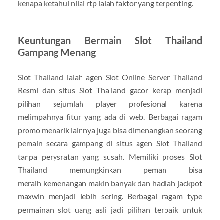
kenapa ketahui nilai rtp ialah faktor yang terpenting.
Keuntungan Bermain Slot Thailand
Gampang Menang
Slot Thailand ialah agen Slot Online Server Thailand
Resmi dan situs Slot Thailand gacor kerap menjadi
pilihan sejumlah player profesional karena
melimpahnya fitur yang ada di web. Berbagai ragam
promo menarik lainnya juga bisa dimenangkan seorang
pemain secara gampang di situs agen Slot Thailand
tanpa perysratan yang susah. Memiliki proses Slot
Thailand memungkinkan peman bisa
meraih kemenangan makin banyak dan hadiah jackpot
maxwin menjadi lebih sering. Berbagai ragam type
permainan slot uang asli jadi pilihan terbaik untuk