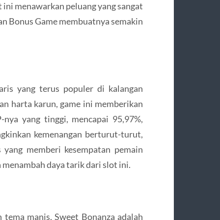
ot ini menawarkan peluang yang sangat
ns dan Bonus Game membuatnya semakin
aris yang terus populer di kalangan
an harta karun, game ini memberikan
nya yang tinggi, mencapai 95,97%,
gkinkan kemenangan berturut-turut,
ls yang memberi kesempatan pemain
menambah daya tarik dari slot ini.
n tema manis, Sweet Bonanza adalah