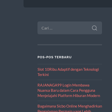
CARI
UNTUK:
POS-POS TERBARU
Slot 10Ribu Adaptif dengan Teknologi
Terkini
RAJANAGA99 Login Membawa
Nuansa Baru dalam Cara Pengguna
Menjelajahi Platform Hiburan Modern
Bagaimana Sicbo Online Menghadirkan
Pengalaman Bermain yang Lebih