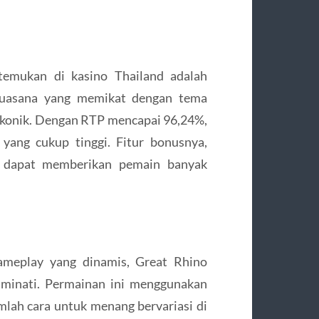
itemukan di kasino Thailand adalah
suasana yang memikat dengan tema
 ikonik. Dengan RTP mencapai 96,24%,
ang cukup tinggi. Fitur bonusnya,
, dapat memberikan pemain banyak
ameplay yang dinamis, Great Rhino
iminati. Permainan ini menggunakan
ah cara untuk menang bervariasi di