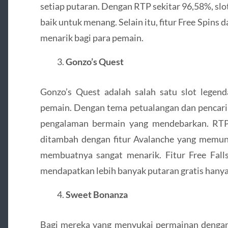
setiap putaran. Dengan RTP sekitar 96,58%, sl
baik untuk menang. Selain itu, fitur Free Spi
menarik bagi para pemain.
Gonzo’s Quest
Gonzo’s Quest adalah salah satu slot legend
pemain. Dengan tema petualangan dan pencari
pengalaman bermain yang mendebarkan. RTP-
ditambah dengan fitur Avalanche yang memun
membuatnya sangat menarik. Fitur Free Fal
mendapatkan lebih banyak putaran gratis hanya 
Sweet Bonanza
Bagi mereka yang menyukai permainan denga