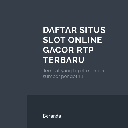
DAFTAR SITUS
SLOT ONLINE
GACOR RTP
TERBARU
Tempat yang tepat mencari
sumber pengethu
Beranda