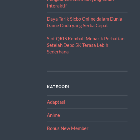
Interaktif
Daya Tarik Sicbo Online dalam Dunia
Game Dadu yang Serba Cepat
Slot QRIS Kembali Menarik Perhatian
Setelah Depo 5K Terasa Lebih
Sederhana
KATEGORI
Adaptasi
Anime
Bonus New Member