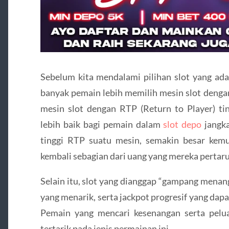
Sebelum kita mendalami pilihan slot yang a
banyak pemain lebih memilih mesin slot dengan
mesin slot dengan RTP (Return to Player) t
lebih baik bagi pemain dalam
slot depo
jangka
tinggi RTP suatu mesin, semakin besar ke
kembali sebagian dari uang yang mereka pertar
Selain itu, slot yang dianggap “gampang menan
yang menarik, serta jackpot progresif yang dap
Pemain yang mencari kesenangan serta pelu
tertarik pada jenis permainan ini.