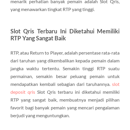
menarik perhatian banyak pemain adalah Slot Qris,
yang menawarkan tingkat RTP yang tinggi.
Slot Qris Terbaru Ini Diketahui Memiliki
RTP Yang Sangat Baik
RTP, atau Return to Player, adalah persentase rata-rata
dari taruhan yang dikembalikan kepada pemain dalam
jangka waktu tertentu. Semakin tinggi RTP suatu
permainan, semakin besar peluang pemain untuk
mendapatkan kembali sebagian dari taruhannya.
slot
deposit qris
Slot Qris terbaru ini diketahui memiliki
RTP yang sangat baik, membuatnya menjadi pilihan
favorit bagi banyak pemain yang mencari pengalaman
berjudi yang menguntungkan.