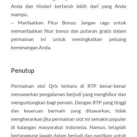
Anda dan hindari bertaruh lebih dari yang Anda
mampu.
– Manfaatkan Fitur Bonus: Jangan ragu untuk
memanfaatkan fitur bonus dan putaran gratis dalam
permainan ini untuk meningkatkan peluang
kemenangan Anda.
Penutup
Permainan slot Qris terbaru di RTP benar-benar
menawarkan pengalaman berjudi yang menghibur dan
menguntungkan bagi pemain. Dengan RTP yang tinggi
dan keseruan bermain yang ditawarkan, tidak
mengherankan jika permainan slot ini semakin populer
di kalangan masyarakat Indonesia. Namun, tetaplah
bertanggung jawab dalam berjudi dan pastikan untuk