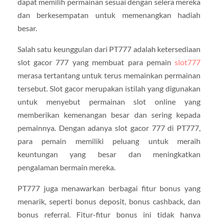
dapat memilih permainan sesuai dengan selera mereka
dan berkesempatan untuk memenangkan hadiah
besar.
Salah satu keunggulan dari PT777 adalah ketersediaan
slot gacor 777 yang membuat para pemain
slot777
merasa tertantang untuk terus memainkan permainan
tersebut. Slot gacor merupakan istilah yang digunakan
untuk menyebut permainan slot online yang
memberikan kemenangan besar dan sering kepada
pemainnya. Dengan adanya slot gacor 777 di PT777,
para pemain memiliki peluang untuk meraih
keuntungan yang besar dan meningkatkan
pengalaman bermain mereka.
PT777 juga menawarkan berbagai fitur bonus yang
menarik, seperti bonus deposit, bonus cashback, dan
bonus referral. Fitur-fitur bonus ini tidak hanya