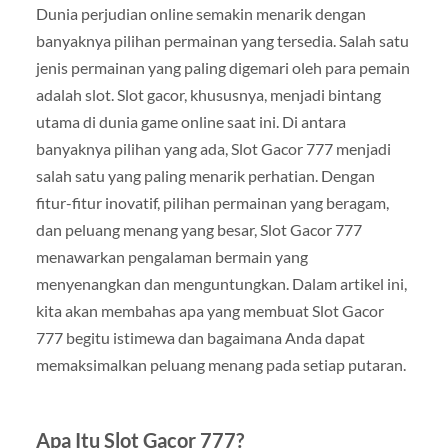
Dunia perjudian online semakin menarik dengan
banyaknya pilihan permainan yang tersedia. Salah satu
jenis permainan yang paling digemari oleh para pemain
adalah slot. Slot gacor, khususnya, menjadi bintang
utama di dunia game online saat ini. Di antara
banyaknya pilihan yang ada, Slot Gacor 777 menjadi
salah satu yang paling menarik perhatian. Dengan
fitur-fitur inovatif, pilihan permainan yang beragam,
dan peluang menang yang besar, Slot Gacor 777
menawarkan pengalaman bermain yang
menyenangkan dan menguntungkan. Dalam artikel ini,
kita akan membahas apa yang membuat Slot Gacor
777 begitu istimewa dan bagaimana Anda dapat
memaksimalkan peluang menang pada setiap putaran.
Apa Itu Slot Gacor 777?