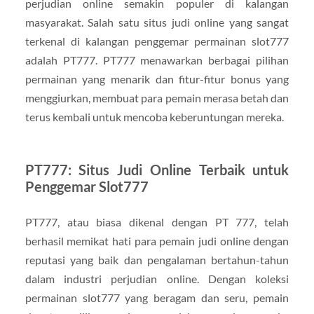
perjudian online semakin populer di kalangan
masyarakat. Salah satu situs judi online yang sangat
terkenal di kalangan penggemar permainan slot777
adalah PT777. PT777 menawarkan berbagai pilihan
permainan yang menarik dan fitur-fitur bonus yang
menggiurkan, membuat para pemain merasa betah dan
terus kembali untuk mencoba keberuntungan mereka.
PT777: Situs Judi Online Terbaik untuk
Penggemar Slot777
PT777, atau biasa dikenal dengan PT 777, telah
berhasil memikat hati para pemain judi online dengan
reputasi yang baik dan pengalaman bertahun-tahun
dalam industri perjudian online. Dengan koleksi
permainan slot777 yang beragam dan seru, pemain