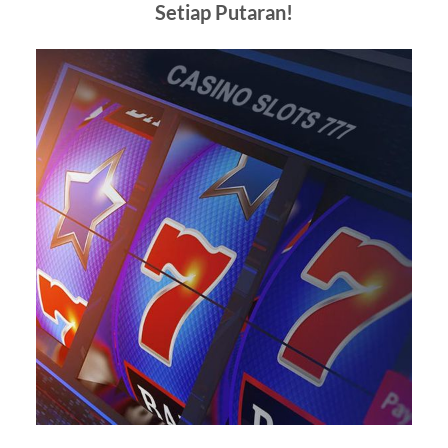
Setiap Putaran!