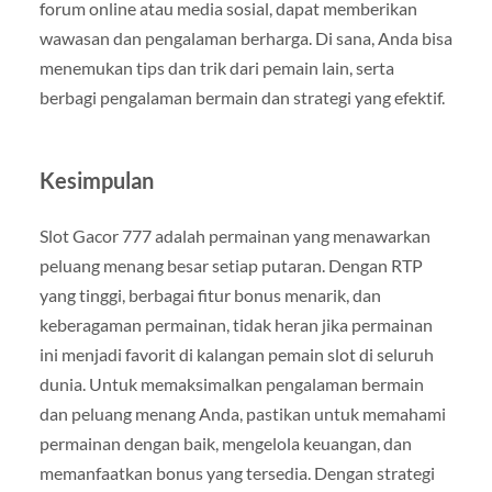
forum online atau media sosial, dapat memberikan
wawasan dan pengalaman berharga. Di sana, Anda bisa
menemukan tips dan trik dari pemain lain, serta
berbagi pengalaman bermain dan strategi yang efektif.
Kesimpulan
Slot Gacor 777 adalah permainan yang menawarkan
peluang menang besar setiap putaran. Dengan RTP
yang tinggi, berbagai fitur bonus menarik, dan
keberagaman permainan, tidak heran jika permainan
ini menjadi favorit di kalangan pemain slot di seluruh
dunia. Untuk memaksimalkan pengalaman bermain
dan peluang menang Anda, pastikan untuk memahami
permainan dengan baik, mengelola keuangan, dan
memanfaatkan bonus yang tersedia. Dengan strategi