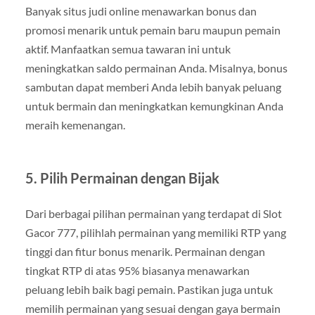
Banyak situs judi online menawarkan bonus dan
promosi menarik untuk pemain baru maupun pemain
aktif. Manfaatkan semua tawaran ini untuk
meningkatkan saldo permainan Anda. Misalnya, bonus
sambutan dapat memberi Anda lebih banyak peluang
untuk bermain dan meningkatkan kemungkinan Anda
meraih kemenangan.
5. Pilih Permainan dengan Bijak
Dari berbagai pilihan permainan yang terdapat di Slot
Gacor 777, pilihlah permainan yang memiliki RTP yang
tinggi dan fitur bonus menarik. Permainan dengan
tingkat RTP di atas 95% biasanya menawarkan
peluang lebih baik bagi pemain. Pastikan juga untuk
memilih permainan yang sesuai dengan gaya bermain