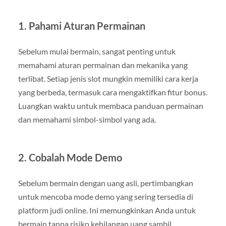
1. Pahami Aturan Permainan
Sebelum mulai bermain, sangat penting untuk
memahami aturan permainan dan mekanika yang
terlibat. Setiap jenis slot mungkin memiliki cara kerja
yang berbeda, termasuk cara mengaktifkan fitur bonus.
Luangkan waktu untuk membaca panduan permainan
dan memahami simbol-simbol yang ada.
2. Cobalah Mode Demo
Sebelum bermain dengan uang asli, pertimbangkan
untuk mencoba mode demo yang sering tersedia di
platform judi online. Ini memungkinkan Anda untuk
bermain tanpa risiko kehilangan uang sambil