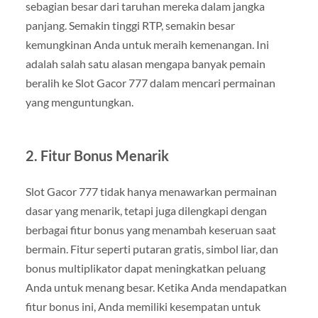
sebagian besar dari taruhan mereka dalam jangka
panjang. Semakin tinggi RTP, semakin besar
kemungkinan Anda untuk meraih kemenangan. Ini
adalah salah satu alasan mengapa banyak pemain
beralih ke Slot Gacor 777 dalam mencari permainan
yang menguntungkan.
2. Fitur Bonus Menarik
Slot Gacor 777 tidak hanya menawarkan permainan
dasar yang menarik, tetapi juga dilengkapi dengan
berbagai fitur bonus yang menambah keseruan saat
bermain. Fitur seperti putaran gratis, simbol liar, dan
bonus multiplikator dapat meningkatkan peluang
Anda untuk menang besar. Ketika Anda mendapatkan
fitur bonus ini, Anda memiliki kesempatan untuk