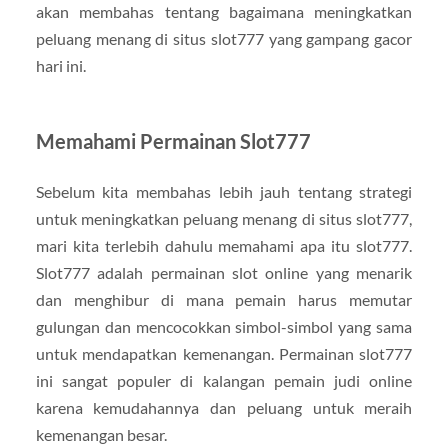
akan membahas tentang bagaimana meningkatkan
peluang menang di situs slot777 yang gampang gacor
hari ini.
Memahami Permainan Slot777
Sebelum kita membahas lebih jauh tentang strategi
untuk meningkatkan peluang menang di situs slot777,
mari kita terlebih dahulu memahami apa itu slot777.
Slot777 adalah permainan slot online yang menarik
dan menghibur di mana pemain harus memutar
gulungan dan mencocokkan simbol-simbol yang sama
untuk mendapatkan kemenangan. Permainan slot777
ini sangat populer di kalangan pemain judi online
karena kemudahannya dan peluang untuk meraih
kemenangan besar.