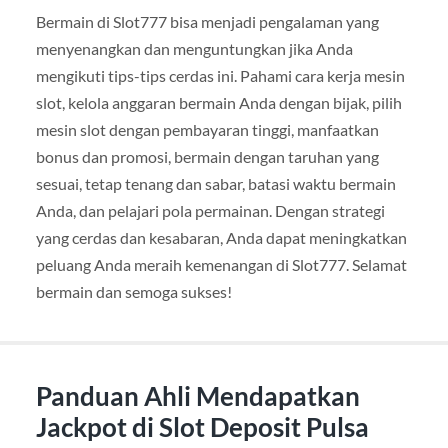
Bermain di Slot777 bisa menjadi pengalaman yang
menyenangkan dan menguntungkan jika Anda
mengikuti tips-tips cerdas ini. Pahami cara kerja mesin
slot, kelola anggaran bermain Anda dengan bijak, pilih
mesin slot dengan pembayaran tinggi, manfaatkan
bonus dan promosi, bermain dengan taruhan yang
sesuai, tetap tenang dan sabar, batasi waktu bermain
Anda, dan pelajari pola permainan. Dengan strategi
yang cerdas dan kesabaran, Anda dapat meningkatkan
peluang Anda meraih kemenangan di Slot777. Selamat
bermain dan semoga sukses!
Panduan Ahli Mendapatkan
Jackpot di Slot Deposit Pulsa