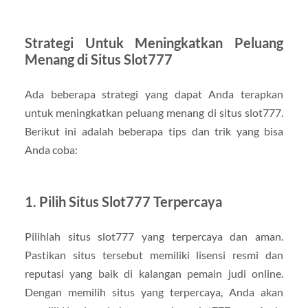
Strategi Untuk Meningkatkan Peluang
Menang di Situs Slot777
Ada beberapa strategi yang dapat Anda terapkan
untuk meningkatkan peluang menang di situs slot777.
Berikut ini adalah beberapa tips dan trik yang bisa
Anda coba:
1. Pilih Situs Slot777 Terpercaya
Pilihlah situs slot777 yang terpercaya dan aman.
Pastikan situs tersebut memiliki lisensi resmi dan
reputasi yang baik di kalangan pemain judi online.
Dengan memilih situs yang terpercaya, Anda akan