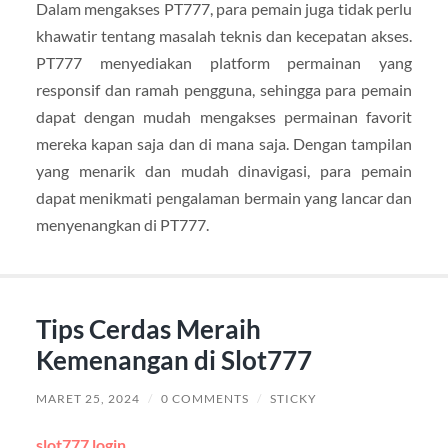
Dalam mengakses PT777, para pemain juga tidak perlu
khawatir tentang masalah teknis dan kecepatan akses.
PT777 menyediakan platform permainan yang
responsif dan ramah pengguna, sehingga para pemain
dapat dengan mudah mengakses permainan favorit
mereka kapan saja dan di mana saja. Dengan tampilan
yang menarik dan mudah dinavigasi, para pemain
dapat menikmati pengalaman bermain yang lancar dan
menyenangkan di PT777.
Tips Cerdas Meraih
Kemenangan di Slot777
MARET 25, 2024
/
0 COMMENTS
/
STICKY
slot777 login