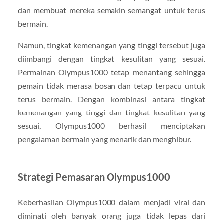
dan membuat mereka semakin semangat untuk terus
bermain.
Namun, tingkat kemenangan yang tinggi tersebut juga
diimbangi dengan tingkat kesulitan yang sesuai.
Permainan Olympus1000 tetap menantang sehingga
pemain tidak merasa bosan dan tetap terpacu untuk
terus bermain. Dengan kombinasi antara tingkat
kemenangan yang tinggi dan tingkat kesulitan yang
sesuai, Olympus1000 berhasil menciptakan
pengalaman bermain yang menarik dan menghibur.
Strategi Pemasaran Olympus1000
Keberhasilan Olympus1000 dalam menjadi viral dan
diminati oleh banyak orang juga tidak lepas dari