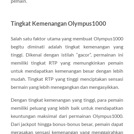
pemain.
Tingkat Kemenangan Olympus1000
Salah satu faktor utama yang membuat Olympus1000
begitu diminati adalah tingkat kemenangan yang
tinggi. Dikenal dengan istilah “gacor”, permainan ini
memiliki tingkat RTP yang memungkinkan pemain
untuk mendapatkan kemenangan besar dengan lebih
mudah. Tingkat RTP yang tinggi menciptakan sensasi
bermain yang lebih menegangkan dan mengasyikkan.
Dengan tingkat kemenangan yang tinggi, para pemain
memiliki peluang yang lebih baik untuk mendapatkan
keuntungan maksimal dari permainan Olympus1000.
Dari jackpot hingga bonus-bonus besar, pemain dapat
merasakan sensasi kemenangan yang menggairahkan