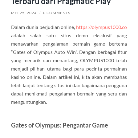
Terbaru dari Pragmatic Play
MEI 25, 2024
/
0 COMMENTS
Dalam dunia perjudian online,
https://olympus1000.co
adalah salah satu situs demo eksklusif yang
menawarkan pengalaman bermain game bertema
“Gates of Olympus Auto Win”. Dengan berbagai fitur
yang menarik dan menantang, OLYMPUS1000 telah
menjadi pilihan utama bagi para pecinta permainan
kasino online. Dalam artikel ini, kita akan membahas
lebih lanjut tentang situs ini dan bagaimana pengguna
dapat menikmati pengalaman bermain yang seru dan
menguntungkan.
Gates of Olympus: Pengantar Game