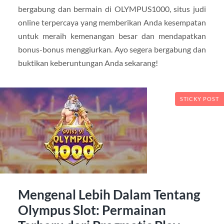
bergabung dan bermain di OLYMPUS1000, situs judi
online terpercaya yang memberikan Anda kesempatan
untuk meraih kemenangan besar dan mendapatkan
bonus-bonus menggiurkan. Ayo segera bergabung dan
buktikan keberuntungan Anda sekarang!
STICKY POST
Mengenal Lebih Dalam Tentang
Olympus Slot: Permainan