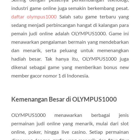
industri game online juga semakin berkembang pesat.
daftar olympus1000
Salah satu game terbaru yang
sedang menjadi perbincangan hangat di kalangan para
pemain judi online adalah OLYMPUS1000. Game ini
menawarkan pengalaman bermain yang mendebarkan
dan menarik, serta peluang untuk memenangkan
hadiah besar. Tak hanya itu, OLYMPUS1000 juga
dikenal sebagai game yang memberikan bonus new
member gacor nomor 1 di Indonesia.
Kemenangan Besar di OLYMPUS1000
OLYMPUS1000 menawarkan berbagai jenis
permainan judi online yang menarik, mulai dari slot
online, poker, hingga live casino. Setiap permainan