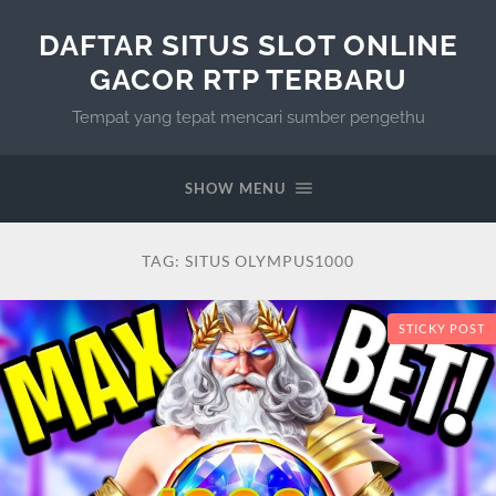
DAFTAR SITUS SLOT ONLINE
GACOR RTP TERBARU
Tempat yang tepat mencari sumber pengethu
SHOW MENU
TAG:
SITUS OLYMPUS1000
STICKY POST