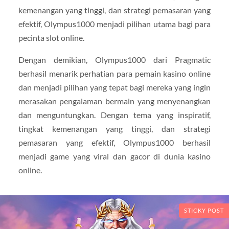
kemenangan yang tinggi, dan strategi pemasaran yang
efektif, Olympus1000 menjadi pilihan utama bagi para
pecinta slot online.
Dengan demikian, Olympus1000 dari Pragmatic
berhasil menarik perhatian para pemain kasino online
dan menjadi pilihan yang tepat bagi mereka yang ingin
merasakan pengalaman bermain yang menyenangkan
dan menguntungkan. Dengan tema yang inspiratif,
tingkat kemenangan yang tinggi, dan strategi
pemasaran yang efektif, Olympus1000 berhasil
menjadi game yang viral dan gacor di dunia kasino
online.
STICKY POST