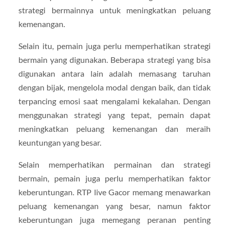
strategi bermainnya untuk meningkatkan peluang
kemenangan.
Selain itu, pemain juga perlu memperhatikan strategi
bermain yang digunakan. Beberapa strategi yang bisa
digunakan antara lain adalah memasang taruhan
dengan bijak, mengelola modal dengan baik, dan tidak
terpancing emosi saat mengalami kekalahan. Dengan
menggunakan strategi yang tepat, pemain dapat
meningkatkan peluang kemenangan dan meraih
keuntungan yang besar.
Selain memperhatikan permainan dan strategi
bermain, pemain juga perlu memperhatikan faktor
keberuntungan. RTP live Gacor memang menawarkan
peluang kemenangan yang besar, namun faktor
keberuntungan juga memegang peranan penting