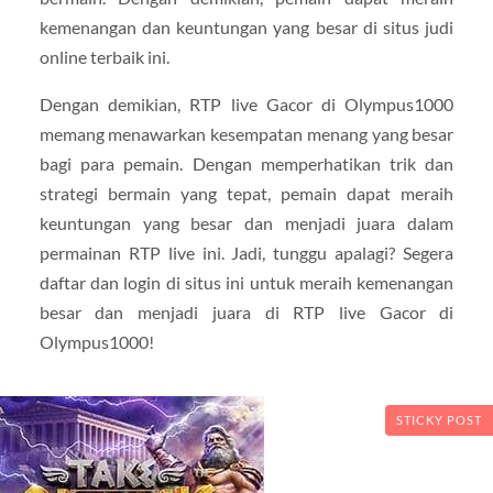
kemenangan dan keuntungan yang besar di situs judi
online terbaik ini.
Dengan demikian, RTP live Gacor di Olympus1000
memang menawarkan kesempatan menang yang besar
bagi para pemain. Dengan memperhatikan trik dan
strategi bermain yang tepat, pemain dapat meraih
keuntungan yang besar dan menjadi juara dalam
permainan RTP live ini. Jadi, tunggu apalagi? Segera
daftar dan login di situs ini untuk meraih kemenangan
besar dan menjadi juara di RTP live Gacor di
Olympus1000!
STICKY POST