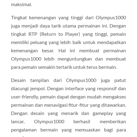
maksimal.
Tingkat kemenangan yang tinggi dari Olympus1000
juga menjadi daya tarik utama permainan ini. Dengan
tingkat RTP (Return to Player) yang tinggi, pemain
memiliki peluang yang lebih baik untuk mendapatkan
kemenangan besar. Hal ini membuat permainan
Olympus1000 lebih menguntungkan dan membuat
para pemain semakin tertarik untuk terus bermain.
Desain tampilan dari Olympus1000 juga patut
diacungi jempol. Dengan interface yang responsif dan
user-friendly, pemain dapat dengan mudah mengakses
permainan dan menavigasi fitur-fitur yang ditawarkan.
Dengan desain yang menarik dan gameplay yang
lancar, Olympus1000 berhasil memberikan
pengalaman bermain yang memuaskan bagi para