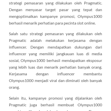
strategi pemasaran yang dilakukan oleh Pragmatic.
Dengan menyasar target pasar yang tepat dan
mengoptimalkan kampanye promosi, Olympus1000
berhasil menarik perhatian para pecinta slot online.
Salah satu strategi pemasaran yang dilakukan oleh
Pragmatic adalah melakukan kerjasama dengan
influencer. Dengan mendapatkan dukungan dari
influencer yang memiliki jangkauan luas di media
sosial, Olympus1000 berhasil mendapatkan eksposur
yang lebih luas dan menarik perhatian banyak orang.
Kerjasama dengan influencer membantu
Olympus1000 menjadi viral dan diminati oleh banyak
orang.
Selain itu, kampanye promosi yang dijalankan oleh
Pragmatic juga berhasil membuat Olympus1000