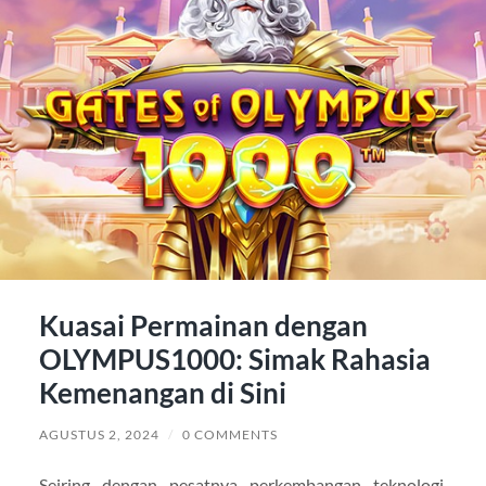
Kuasai Permainan dengan
OLYMPUS1000: Simak Rahasia
Kemenangan di Sini
AGUSTUS 2, 2024
/
0 COMMENTS
Seiring dengan pesatnya perkembangan teknologi,