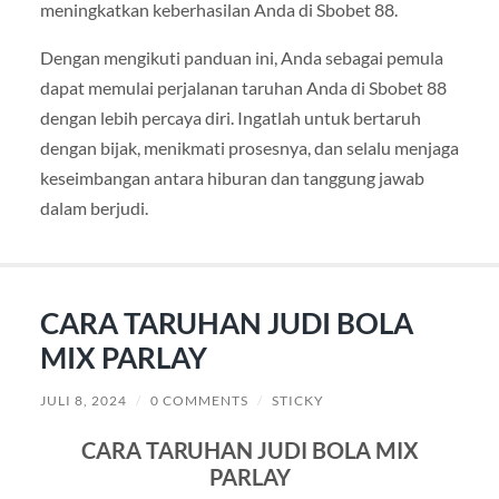
meningkatkan keberhasilan Anda di Sbobet 88.
Dengan mengikuti panduan ini, Anda sebagai pemula
dapat memulai perjalanan taruhan Anda di Sbobet 88
dengan lebih percaya diri. Ingatlah untuk bertaruh
dengan bijak, menikmati prosesnya, dan selalu menjaga
keseimbangan antara hiburan dan tanggung jawab
dalam berjudi.
CARA TARUHAN JUDI BOLA
MIX PARLAY
JULI 8, 2024
/
0 COMMENTS
/
STICKY
CARA TARUHAN JUDI BOLA MIX
PARLAY