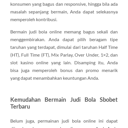
konsumen yang bagus dan responsive, hingga bila ada
masalah sepanjang bermain, Anda dapat selekasnya
memperoleh kontribusi.
Bermain judi bola online memang bagus sekali dan
menggembirakan. Anda dapat pilih beragam tipe
taruhan yang terdapat, dimulai dari taruhan Half Time
(HT), Full Time (FT), Mix Parlay, Over Under, 1×2, dan
slot kasino online yang lain. Disamping itu, Anda
bisa juga memperoleh bonus dan promo menarik
yang dapat menambahkan keuntungan Anda.
Kemudahan Bermain Judi Bola Sbobet
Terbaru
Belum juga, permainan judi bola online ini dapat