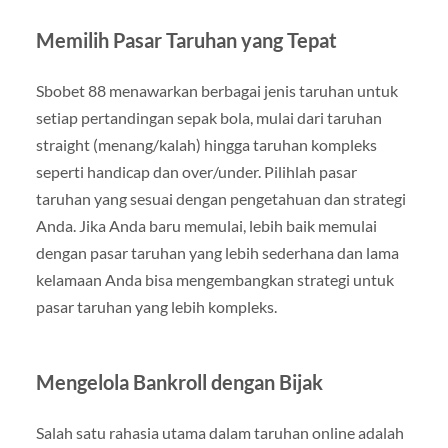
Memilih Pasar Taruhan yang Tepat
Sbobet 88 menawarkan berbagai jenis taruhan untuk
setiap pertandingan sepak bola, mulai dari taruhan
straight (menang/kalah) hingga taruhan kompleks
seperti handicap dan over/under. Pilihlah pasar
taruhan yang sesuai dengan pengetahuan dan strategi
Anda. Jika Anda baru memulai, lebih baik memulai
dengan pasar taruhan yang lebih sederhana dan lama
kelamaan Anda bisa mengembangkan strategi untuk
pasar taruhan yang lebih kompleks.
Mengelola Bankroll dengan Bijak
Salah satu rahasia utama dalam taruhan online adalah