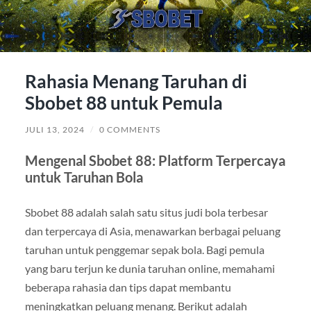
Rahasia Menang Taruhan di
Sbobet 88 untuk Pemula
JULI 13, 2024
/
0 COMMENTS
Mengenal Sbobet 88: Platform Terpercaya
untuk Taruhan Bola
Sbobet 88 adalah salah satu situs judi bola terbesar
dan terpercaya di Asia, menawarkan berbagai peluang
taruhan untuk penggemar sepak bola. Bagi pemula
yang baru terjun ke dunia taruhan online, memahami
beberapa rahasia dan tips dapat membantu
meningkatkan peluang menang. Berikut adalah