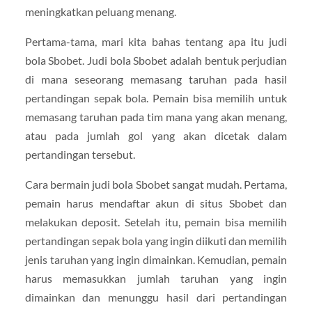
meningkatkan peluang menang.
Pertama-tama, mari kita bahas tentang apa itu judi
bola Sbobet. Judi bola Sbobet adalah bentuk perjudian
di mana seseorang memasang taruhan pada hasil
pertandingan sepak bola. Pemain bisa memilih untuk
memasang taruhan pada tim mana yang akan menang,
atau pada jumlah gol yang akan dicetak dalam
pertandingan tersebut.
Cara bermain judi bola Sbobet sangat mudah. Pertama,
pemain harus mendaftar akun di situs Sbobet dan
melakukan deposit. Setelah itu, pemain bisa memilih
pertandingan sepak bola yang ingin diikuti dan memilih
jenis taruhan yang ingin dimainkan. Kemudian, pemain
harus memasukkan jumlah taruhan yang ingin
dimainkan dan menunggu hasil dari pertandingan