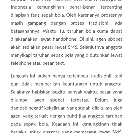
Indonesia kemungkinan benar-benar terpenting
dilapisan fans sepak bola. Oleh karenanya prosesnya
masih gampang dengan proses tradisionil, ada
batasanannya. Waktu itu, taruhan bola cuma dapat
dilaksanakan lewat handphone. Di sini, agen sbobet
akan sediakan pasar lewat SMS. Selanjutnya anggota
menyikapi taruhan sepak bola yang dibutuhkan lewat
telephone atau pesan text.
Langkah ini bukan hanya terlampau tradisionil, tapi
pun tidak memberikan keuntungan untuk anggota.
Selainnya habiskan begitu banyak waktu, pasar yang
dijumpai agen sbobet terbatas. Belum juga
dampak negatif kekeliruan yang sudah dilakukan oleh
agen, yang terkait dengan bukti jika anggota taruhan
pada sepak bola. Keadaan ini kemungkinan tidak
berlaku untuk anggota yang memasang lewat SMS.