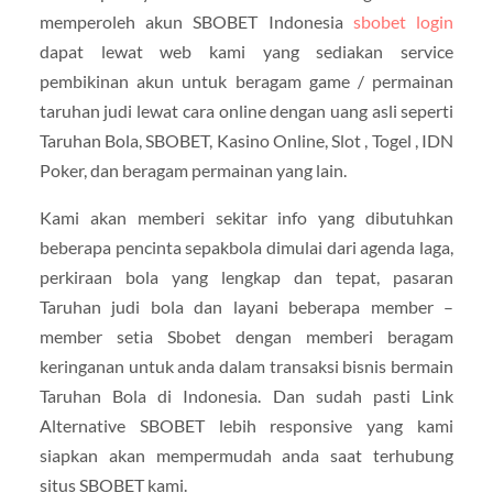
memperoleh akun SBOBET Indonesia
sbobet login
dapat lewat web kami yang sediakan service
pembikinan akun untuk beragam game / permainan
taruhan judi lewat cara online dengan uang asli seperti
Taruhan Bola, SBOBET, Kasino Online, Slot , Togel , IDN
Poker, dan beragam permainan yang lain.
Kami akan memberi sekitar info yang dibutuhkan
beberapa pencinta sepakbola dimulai dari agenda laga,
perkiraan bola yang lengkap dan tepat, pasaran
Taruhan judi bola dan layani beberapa member –
member setia Sbobet dengan memberi beragam
keringanan untuk anda dalam transaksi bisnis bermain
Taruhan Bola di Indonesia. Dan sudah pasti Link
Alternative SBOBET lebih responsive yang kami
siapkan akan mempermudah anda saat terhubung
situs SBOBET kami.