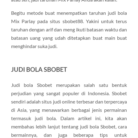
Begitu metode buat menempatkan taruhan judi bola
Mix Parlay pada situs sbobet88. Yakini untuk terus
taruhan dengan arif dan meng ikuti batasan waktu dan
batasan uang yang udah ditetapkan buat main buat
menghindar suka judi.
JUDI BOLA SBOBET
Judi bola Sbobet merupakan salah satu bentuk
perjudian yang sangat populer di Indonesia. Sbobet
sendiri adalah situs judi online terbesar dan terpercaya
di Asia, yang menawarkan berbagai jenis permainan
termasuk judi bola. Dalam artikel ini, kita akan
membahas lebih lanjut tentang judi bola Sbobet, cara
bermainnya, dan juga beberapa tips untuk