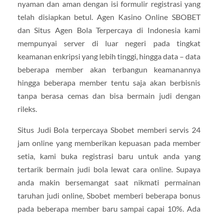
nyaman dan aman dengan isi formulir registrasi yang
telah disiapkan betul. Agen Kasino Online SBOBET
dan Situs Agen Bola Terpercaya di Indonesia kami
mempunyai server di luar negeri pada tingkat
keamanan enkripsi yang lebih tinggi, hingga data – data
beberapa member akan terbangun keamanannya
hingga beberapa member tentu saja akan berbisnis
tanpa berasa cemas dan bisa bermain judi dengan
rileks.
Situs Judi Bola terpercaya Sbobet memberi servis 24
jam online yang memberikan kepuasan pada member
setia, kami buka registrasi baru untuk anda yang
tertarik bermain judi bola lewat cara online. Supaya
anda makin bersemangat saat nikmati permainan
taruhan judi online, Sbobet memberi beberapa bonus
pada beberapa member baru sampai capai 10%. Ada