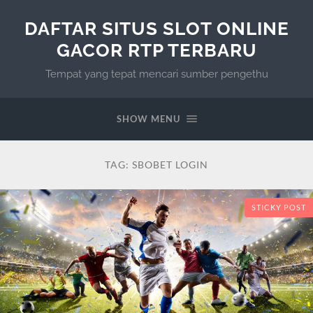
DAFTAR SITUS SLOT ONLINE
GACOR RTP TERBARU
Tempat yang tepat mencari sumber pengethu
SHOW MENU
TAG:
SBOBET LOGIN
STICKY POST