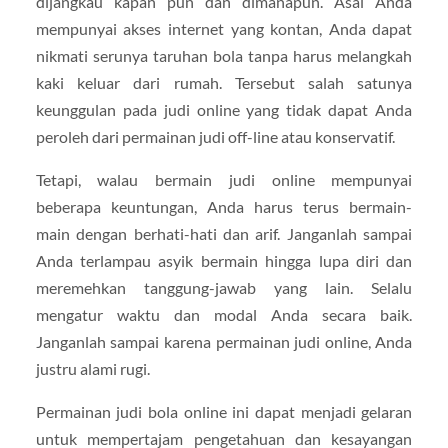
dijangkau kapan pun dan dimanapun. Asal Anda
mempunyai akses internet yang kontan, Anda dapat
nikmati serunya taruhan bola tanpa harus melangkah
kaki keluar dari rumah. Tersebut salah satunya
keunggulan pada judi online yang tidak dapat Anda
peroleh dari permainan judi off-line atau konservatif.
Tetapi, walau bermain judi online mempunyai
beberapa keuntungan, Anda harus terus bermain-
main dengan berhati-hati dan arif. Janganlah sampai
Anda terlampau asyik bermain hingga lupa diri dan
meremehkan tanggung-jawab yang lain. Selalu
mengatur waktu dan modal Anda secara baik.
Janganlah sampai karena permainan judi online, Anda
justru alami rugi.
Permainan judi bola online ini dapat menjadi gelaran
untuk mempertajam pengetahuan dan kesayangan