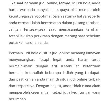
Jika saat bermain judi online, termasuk judi bola, anda
harus waspada banyak hal supaya bisa memperoleh
keuntungan yang optimal. Salah satunya hal yang perlu
anda cermati ialah kecermatan dalam pasang taruhan.
Jangan tergesa-gesa saat memasangkan taruhan,
tetapi lakukan perkiraan dengan matang saat sebelum
putuskan taruhan anda.
Bermain judi bola di situs judi online memang lumayan
menyenangkan. Tetapi ingat, anda harus terus
bermain-main dengan arif. Ketahuilah ketentuan
bermain, ketahuilah beberapa istilah yang terdapat,
dan pastikanlah anda main di situs judi online terbaik
dan terpercaya. Dengan begitu, anda tidak cuma akan
memperoleh kesenangan, tetapi juga keuntungan yang
berlimpah