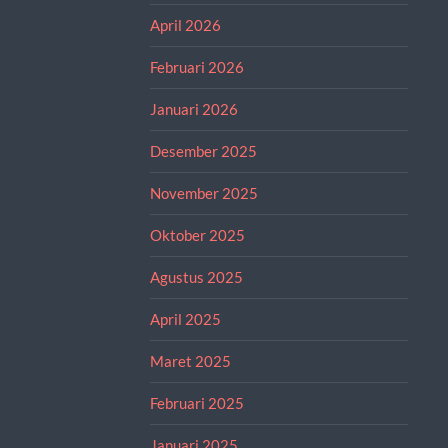
April 2026
Februari 2026
Januari 2026
Desember 2025
November 2025
Oktober 2025
Agustus 2025
April 2025
Maret 2025
Februari 2025
Januari 2025