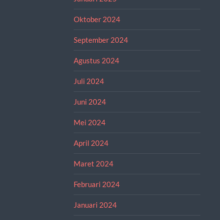
Oktober 2024
September 2024
Agustus 2024
Juli 2024
Juni 2024
Mei 2024
April 2024
Maret 2024
Februari 2024
Januari 2024