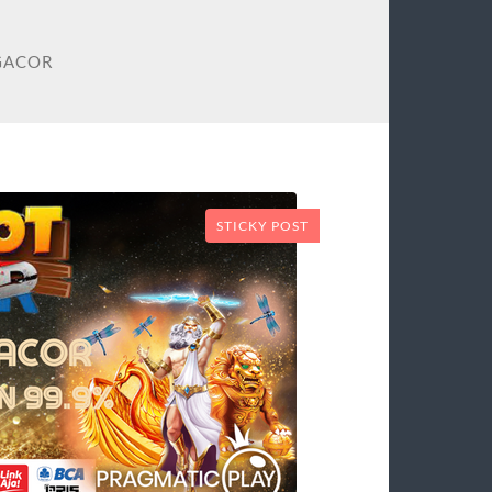
 GACOR
STICKY POST