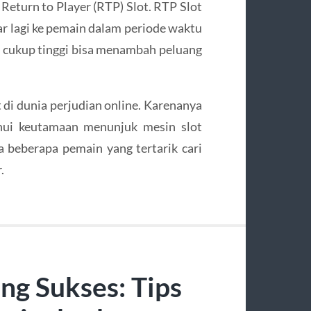
Return to Player (RTP) Slot. RTP Slot
yar lagi ke pemain dalam periode waktu
g cukup tinggi bisa menambah peluang
t di dunia perjudian online. Karenanya
hui keutamaan menunjuk mesin slot
a beberapa pemain yang tertarik cari
.
g Sukses: Tips