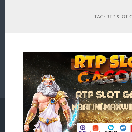
TAG:
RTP SLOT