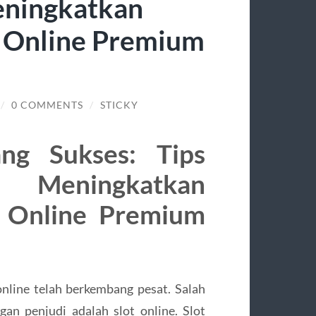
eningkatkan
t Online Premium
/
0 COMMENTS
/
STICKY
ng Sukses: Tips
k Meningkatkan
t Online Premium
 online telah berkembang pesat. Salah
an penjudi adalah slot online. Slot