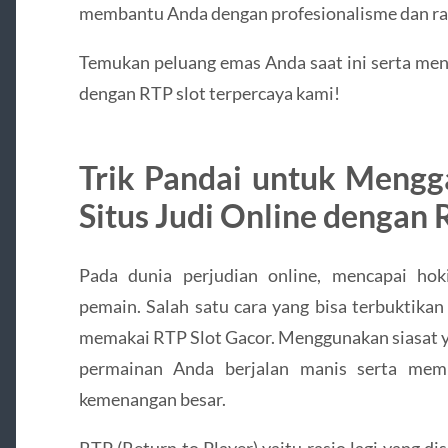
membantu Anda dengan profesionalisme dan r
Temukan peluang emas Anda saat ini serta menan
dengan RTP slot terpercaya kami!
Trik Pandai untuk Mengga
Situs Judi Online dengan 
Pada dunia perjudian online, mencapai hok
pemain. Salah satu cara yang bisa terbuktikan
memakai RTP Slot Gacor. Menggunakan siasat ya
permainan Anda berjalan manis serta mem
kemenangan besar.