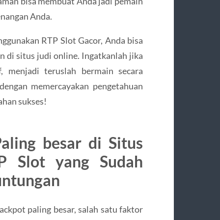
galaman bisa membuat Anda jadi pemain
enangan Anda.
nggunakan RTP Slot Gacor, Anda bisa
i situs judi online. Ingatkanlah jika
f, menjadi teruslah bermain secara
 dengan memercayakan pengetahuan
ahan sukses!
ling besar di Situs
P Slot yang Sudah
untungan
ckpot paling besar, salah satu faktor