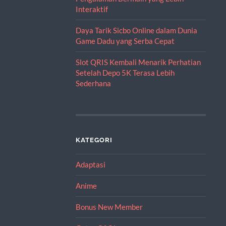
Interaktif
Daya Tarik Sicbo Online dalam Dunia
Game Dadu yang Serba Cepat
Slot QRIS Kembali Menarik Perhatian
Setelah Depo 5K Terasa Lebih
Sederhana
KATEGORI
Adaptasi
Anime
Bonus New Member