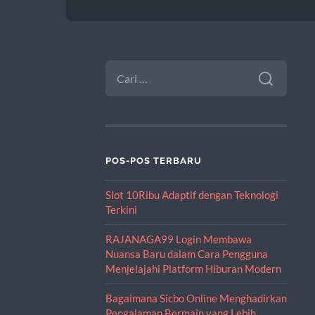
CARI
UNTUK:
POS-POS TERBARU
Slot 10Ribu Adaptif dengan Teknologi
Terkini
RAJANAGA99 Login Membawa
Nuansa Baru dalam Cara Pengguna
Menjelajahi Platform Hiburan Modern
Bagaimana Sicbo Online Menghadirkan
Pengalaman Bermain yang Lebih