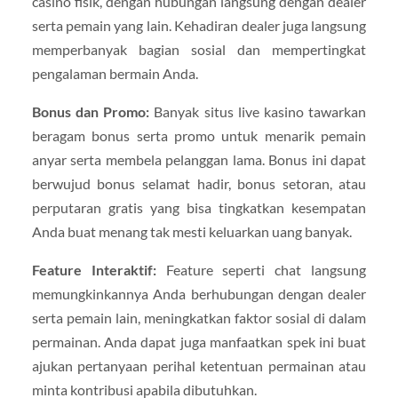
casino fisik, dengan hubungan langsung dengan dealer
serta pemain yang lain. Kehadiran dealer juga langsung
memperbanyak bagian sosial dan mempertingkat
pengalaman bermain Anda.
Bonus dan Promo:
Banyak situs live kasino tawarkan
beragam bonus serta promo untuk menarik pemain
anyar serta membela pelanggan lama. Bonus ini dapat
berwujud bonus selamat hadir, bonus setoran, atau
perputaran gratis yang bisa tingkatkan kesempatan
Anda buat menang tak mesti keluarkan uang banyak.
Feature Interaktif:
Feature seperti chat langsung
memungkinkannya Anda berhubungan dengan dealer
serta pemain lain, meningkatkan faktor sosial di dalam
permainan. Anda dapat juga manfaatkan spek ini buat
ajukan pertanyaan perihal ketentuan permainan atau
minta kontribusi apabila dibutuhkan.