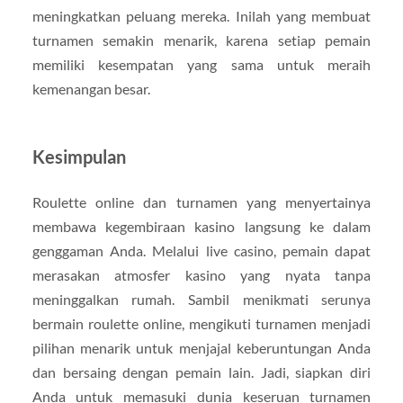
meningkatkan peluang mereka. Inilah yang membuat
turnamen semakin menarik, karena setiap pemain
memiliki kesempatan yang sama untuk meraih
kemenangan besar.
Kesimpulan
Roulette online dan turnamen yang menyertainya
membawa kegembiraan kasino langsung ke dalam
genggaman Anda. Melalui live casino, pemain dapat
merasakan atmosfer kasino yang nyata tanpa
meninggalkan rumah. Sambil menikmati serunya
bermain roulette online, mengikuti turnamen menjadi
pilihan menarik untuk menjajal keberuntungan Anda
dan bersaing dengan pemain lain. Jadi, siapkan diri
Anda untuk memasuki dunia keseruan turnamen