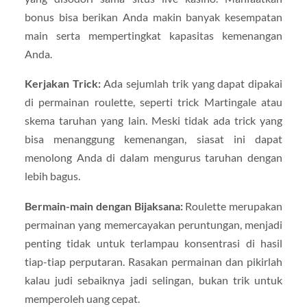
bonus bisa berikan Anda makin banyak kesempatan
main serta mempertingkat kapasitas kemenangan
Anda.
Kerjakan Trick:
Ada sejumlah trik yang dapat dipakai
di permainan roulette, seperti trick Martingale atau
skema taruhan yang lain. Meski tidak ada trick yang
bisa menanggung kemenangan, siasat ini dapat
menolong Anda di dalam mengurus taruhan dengan
lebih bagus.
Bermain-main dengan Bijaksana:
Roulette merupakan
permainan yang memercayakan peruntungan, menjadi
penting tidak untuk terlampau konsentrasi di hasil
tiap-tiap perputaran. Rasakan permainan dan pikirlah
kalau judi sebaiknya jadi selingan, bukan trik untuk
memperoleh uang cepat.