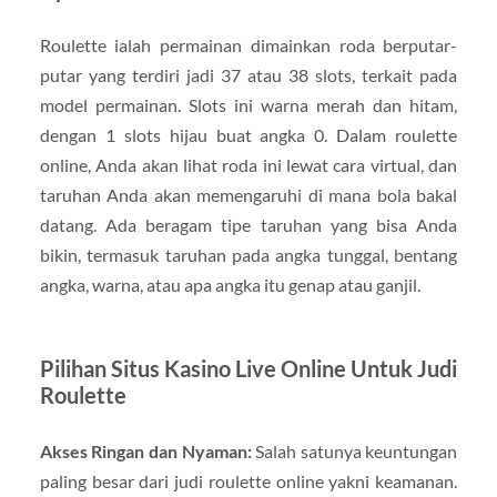
Roulette ialah permainan dimainkan roda berputar-
putar yang terdiri jadi 37 atau 38 slots, terkait pada
model permainan. Slots ini warna merah dan hitam,
dengan 1 slots hijau buat angka 0. Dalam roulette
online, Anda akan lihat roda ini lewat cara virtual, dan
taruhan Anda akan memengaruhi di mana bola bakal
datang. Ada beragam tipe taruhan yang bisa Anda
bikin, termasuk taruhan pada angka tunggal, bentang
angka, warna, atau apa angka itu genap atau ganjil.
Pilihan Situs Kasino Live Online Untuk Judi
Roulette
Akses Ringan dan Nyaman:
Salah satunya keuntungan
paling besar dari judi roulette online yakni keamanan.