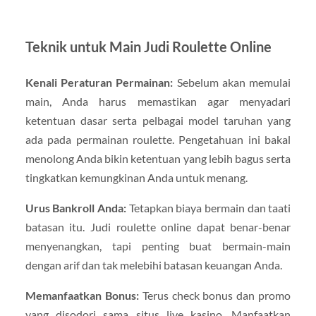
Teknik untuk Main Judi Roulette Online
Kenali Peraturan Permainan:
Sebelum akan memulai
main, Anda harus memastikan agar menyadari
ketentuan dasar serta pelbagai model taruhan yang
ada pada permainan roulette. Pengetahuan ini bakal
menolong Anda bikin ketentuan yang lebih bagus serta
tingkatkan kemungkinan Anda untuk menang.
Urus Bankroll Anda:
Tetapkan biaya bermain dan taati
batasan itu. Judi roulette online dapat benar-benar
menyenangkan, tapi penting buat bermain-main
dengan arif dan tak melebihi batasan keuangan Anda.
Memanfaatkan Bonus:
Terus check bonus dan promo
yang disodori sama situs live kasino. Manfaatkan