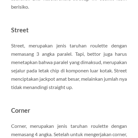
berisiko.
Street
Street, merupakan jenis taruhan roulette dengan
memasang 3 angka paralel. Tapi, bettor juga harus
menetapkan bahwa paralel yang dimaksud, merupakan
sejalur pada letak chip di komponen luar kotak. Street
menciptakan jackpot amat besar, melainkan jumlah nya
tidak menandingi straight up.
Corner
Corner, merupakan jenis taruhan roulette dengan
memasang 4 angka. Setelah untuk mengerjakan corner,