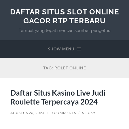
DAFTAR SITUS SLOT ONLINE
GACOR RTP TERBARU
Tempat yang tepat mencari sumber pengethu
SHOW MENU
TAG:
ROLET ONLINE
Daftar Situs Kasino Live Judi
Roulette Terpercaya 2024
AGUSTUS 26, 2024
/
0 COMMENTS
/
STICKY