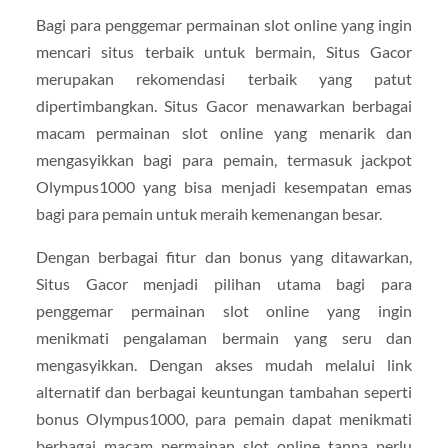
Bagi para penggemar permainan slot online yang ingin
mencari situs terbaik untuk bermain, Situs Gacor
merupakan rekomendasi terbaik yang patut
dipertimbangkan. Situs Gacor menawarkan berbagai
macam permainan slot online yang menarik dan
mengasyikkan bagi para pemain, termasuk jackpot
Olympus1000 yang bisa menjadi kesempatan emas
bagi para pemain untuk meraih kemenangan besar.
Dengan berbagai fitur dan bonus yang ditawarkan,
Situs Gacor menjadi pilihan utama bagi para
penggemar permainan slot online yang ingin
menikmati pengalaman bermain yang seru dan
mengasyikkan. Dengan akses mudah melalui link
alternatif dan berbagai keuntungan tambahan seperti
bonus Olympus1000, para pemain dapat menikmati
berbagai macam permainan slot online tanpa perlu