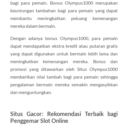
bagi para pemain. Bonus Olympus1000 merupakan
keuntungan tambahan bagi para pemain yang dapat
membantu meningkatkan peluang kemenangan
mereka dalam bermain.
Dengan adanya bonus Olympus1000, para pemain
dapat mendapatkan ekstra kredit atau putaran gratis
yang dapat digunakan untuk bermain lebih lama dan
meningkatkan kemenangan mereka. Bonus dan
promosi yang ditawarkan oleh Situs Olympus1000
memberikan nilai tambah bagi para pemain sehingga
pengalaman bermain mereka semakin mengasyikkan
dan menguntungkan.
Situs Gacor: Rekomendasi Terbaik bagi
Penggemar Slot Online