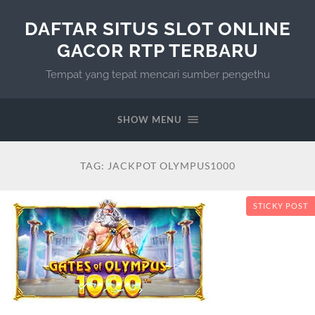
DAFTAR SITUS SLOT ONLINE
GACOR RTP TERBARU
Tempat yang tepat mencari sumber pengethu
SHOW MENU
TAG:
JACKPOT OLYMPUS1000
STICKY POST