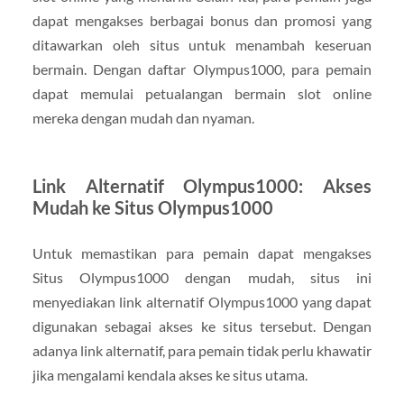
dapat mengakses berbagai bonus dan promosi yang
ditawarkan oleh situs untuk menambah keseruan
bermain. Dengan daftar Olympus1000, para pemain
dapat memulai petualangan bermain slot online
mereka dengan mudah dan nyaman.
Link Alternatif Olympus1000: Akses
Mudah ke Situs Olympus1000
Untuk memastikan para pemain dapat mengakses
Situs Olympus1000 dengan mudah, situs ini
menyediakan link alternatif Olympus1000 yang dapat
digunakan sebagai akses ke situs tersebut. Dengan
adanya link alternatif, para pemain tidak perlu khawatir
jika mengalami kendala akses ke situs utama.