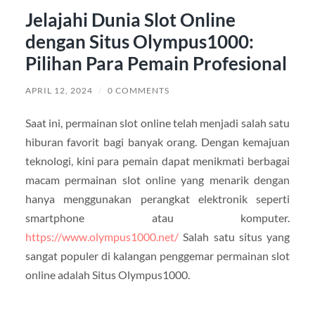
Jelajahi Dunia Slot Online
dengan Situs Olympus1000:
Pilihan Para Pemain Profesional
APRIL 12, 2024
/
0 COMMENTS
Saat ini, permainan slot online telah menjadi salah satu
hiburan favorit bagi banyak orang. Dengan kemajuan
teknologi, kini para pemain dapat menikmati berbagai
macam permainan slot online yang menarik dengan
hanya menggunakan perangkat elektronik seperti
smartphone atau komputer.
https://www.olympus1000.net/
Salah satu situs yang
sangat populer di kalangan penggemar permainan slot
online adalah Situs Olympus1000.