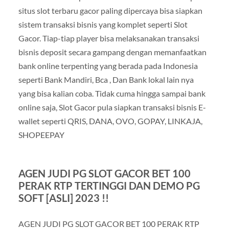
situs slot terbaru gacor paling dipercaya bisa siapkan
sistem transaksi bisnis yang komplet seperti Slot
Gacor. Tiap-tiap player bisa melaksanakan transaksi
bisnis deposit secara gampang dengan memanfaatkan
bank online terpenting yang berada pada Indonesia
seperti Bank Mandiri, Bca , Dan Bank lokal lain nya
yang bisa kalian coba. Tidak cuma hingga sampai bank
online saja, Slot Gacor pula siapkan transaksi bisnis E-
wallet seperti QRIS, DANA, OVO, GOPAY, LINKAJA,
SHOPEEPAY
AGEN JUDI PG SLOT GACOR BET 100
PERAK RTP TERTINGGI DAN DEMO PG
SOFT [ASLI] 2023 !!
AGEN JUDI PG SLOT GACOR BET 100 PERAK RTP