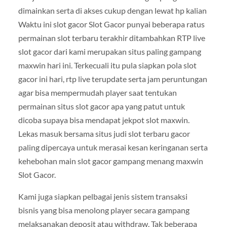
dimainkan serta di akses cukup dengan lewat hp kalian
Waktu ini slot gacor Slot Gacor punyai beberapa ratus
permainan slot terbaru terakhir ditambahkan RTP live
slot gacor dari kami merupakan situs paling gampang
maxwin hari ini. Terkecuali itu pula siapkan pola slot
gacor ini hari, rtp live terupdate serta jam peruntungan
agar bisa mempermudah player saat tentukan
permainan situs slot gacor apa yang patut untuk
dicoba supaya bisa mendapat jekpot slot maxwin.
Lekas masuk bersama situs judi slot terbaru gacor
paling dipercaya untuk merasai kesan keringanan serta
kehebohan main slot gacor gampang menang maxwin
Slot Gacor.
Kami juga siapkan pelbagai jenis sistem transaksi
bisnis yang bisa menolong player secara gampang
melaksanakan deposit atau withdraw. Tak beberapa