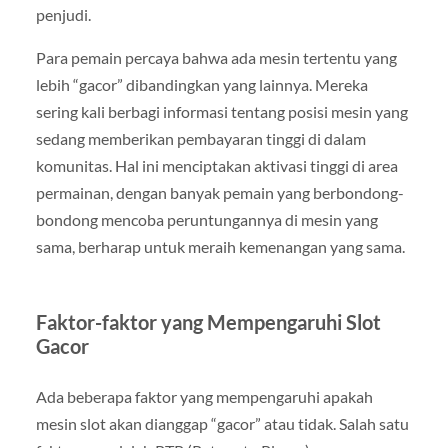
penjudi.
Para pemain percaya bahwa ada mesin tertentu yang
lebih “gacor” dibandingkan yang lainnya. Mereka
sering kali berbagi informasi tentang posisi mesin yang
sedang memberikan pembayaran tinggi di dalam
komunitas. Hal ini menciptakan aktivasi tinggi di area
permainan, dengan banyak pemain yang berbondong-
bondong mencoba peruntungannya di mesin yang
sama, berharap untuk meraih kemenangan yang sama.
Faktor-faktor yang Mempengaruhi Slot
Gacor
Ada beberapa faktor yang mempengaruhi apakah
mesin slot akan dianggap “gacor” atau tidak. Salah satu