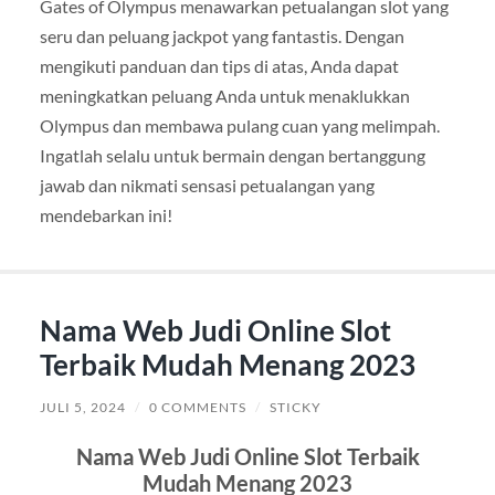
Gates of Olympus menawarkan petualangan slot yang
seru dan peluang jackpot yang fantastis. Dengan
mengikuti panduan dan tips di atas, Anda dapat
meningkatkan peluang Anda untuk menaklukkan
Olympus dan membawa pulang cuan yang melimpah.
Ingatlah selalu untuk bermain dengan bertanggung
jawab dan nikmati sensasi petualangan yang
mendebarkan ini!
Nama Web Judi Online Slot
Terbaik Mudah Menang 2023
JULI 5, 2024
/
0 COMMENTS
/
STICKY
Nama Web Judi Online Slot Terbaik
Mudah Menang 2023