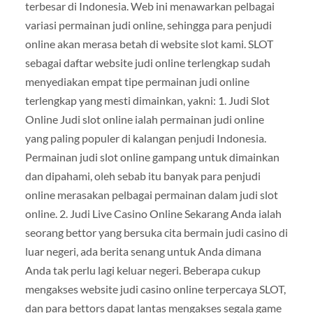
terbesar di Indonesia. Web ini menawarkan pelbagai
variasi permainan judi online, sehingga para penjudi
online akan merasa betah di website slot kami. SLOT
sebagai daftar website judi online terlengkap sudah
menyediakan empat tipe permainan judi online
terlengkap yang mesti dimainkan, yakni: 1. Judi Slot
Online Judi slot online ialah permainan judi online
yang paling populer di kalangan penjudi Indonesia.
Permainan judi slot online gampang untuk dimainkan
dan dipahami, oleh sebab itu banyak para penjudi
online merasakan pelbagai permainan dalam judi slot
online. 2. Judi Live Casino Online Sekarang Anda ialah
seorang bettor yang bersuka cita bermain judi casino di
luar negeri, ada berita senang untuk Anda dimana
Anda tak perlu lagi keluar negeri. Beberapa cukup
mengakses website judi casino online terpercaya SLOT,
dan para bettors dapat lantas mengakses segala game