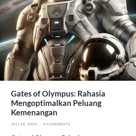
Gates of Olympus: Rahasia
Mengoptimalkan Peluang
Kemenangan
JULI 24, 2024
/
0 COMMENTS