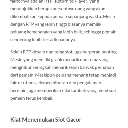
faktornya adalah RTP (Return to Player) yang
menunjukkan berapa persentase uang yang akan
dikembalikan kepada pemain sepanjang waktu. Mesin
dengan RTP yang lebih tinggi biasanya memiliki
peluang kemenangan yang lebih baik, sehingga pemain
cenderung lebih tertarik padanya.
Selain RTP, desain dan tema slot juga berperan penting.
Mesin yang memiliki grafik menarik dan tema yang
menghibur seringkali menarik lebih banyak perhatian
dari pemain. Meskipun peluang menang tetap menjadi
faktor utama, elemen hiburan dan pengalaman
bermain juga memberikan nilai tambah yang membuat
pemain terus kembali.
Kiat Menemukan Slot Gacor