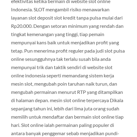
efektivitas ketika bermain di website slot online
Indonesia. SLOT mengambil risiko menawarkan
layanan slot deposit slot kredit tanpa pulsa mulai dari
Rp20.000. Dengan setoran minimum yang rendah dan
tingkat kemenangan yang tinggi, tiap pemain
mempunyai kans baik untuk menjadikan profit yang
tetap. Pun menerima profit reguler pada judi slot pulsa
online sesungguhnya tak terlalu susah bila anda
mempunyai trik dan taktik sendiri di website slot
online indonesia seperti memandang sistem kerja
mesin slot, mengubah poin taruhan naik turun, dan
mengubah permainan menurut RTP yang ditampilkan
di halaman depan. mesin slot online terpercaya Dikala
sepanjang tahun ini, lebih dari lima juta orang sudah
memilih untuk mendaftar dan bermain slot online tiap
hari. Slot online ialah permainan paling populer di
antara banyak penggemar sebab menjadikan pundi-