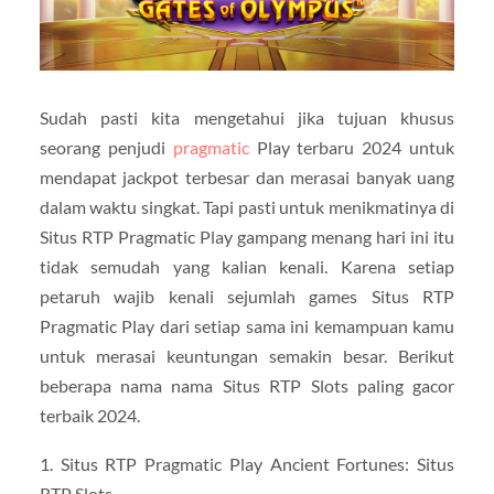
Sudah pasti kita mengetahui jika tujuan khusus
seorang penjudi
pragmatic
Play terbaru 2024 untuk
mendapat jackpot terbesar dan merasai banyak uang
dalam waktu singkat. Tapi pasti untuk menikmatinya di
Situs RTP Pragmatic Play gampang menang hari ini itu
tidak semudah yang kalian kenali. Karena setiap
petaruh wajib kenali sejumlah games Situs RTP
Pragmatic Play dari setiap sama ini kemampuan kamu
untuk merasai keuntungan semakin besar. Berikut
beberapa nama nama Situs RTP Slots paling gacor
terbaik 2024.
1. Situs RTP Pragmatic Play Ancient Fortunes: Situs
RTP Slots