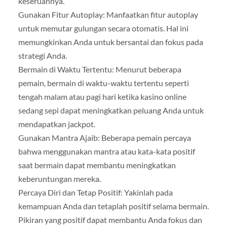
keseruannya.
Gunakan Fitur Autoplay: Manfaatkan fitur autoplay
untuk memutar gulungan secara otomatis. Hal ini
memungkinkan Anda untuk bersantai dan fokus pada
strategi Anda.
Bermain di Waktu Tertentu: Menurut beberapa
pemain, bermain di waktu-waktu tertentu seperti
tengah malam atau pagi hari ketika kasino online
sedang sepi dapat meningkatkan peluang Anda untuk
mendapatkan jackpot.
Gunakan Mantra Ajaib: Beberapa pemain percaya
bahwa menggunakan mantra atau kata-kata positif
saat bermain dapat membantu meningkatkan
keberuntungan mereka.
Percaya Diri dan Tetap Positif: Yakinlah pada
kemampuan Anda dan tetaplah positif selama bermain.
Pikiran yang positif dapat membantu Anda fokus dan