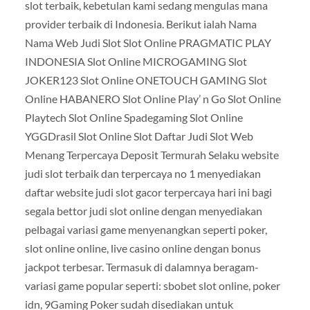
slot terbaik, kebetulan kami sedang mengulas mana
provider terbaik di Indonesia. Berikut ialah Nama
Nama Web Judi Slot Slot Online PRAGMATIC PLAY
INDONESIA Slot Online MICROGAMING Slot
JOKER123 Slot Online ONETOUCH GAMING Slot
Online HABANERO Slot Online Play’ n Go Slot Online
Playtech Slot Online Spadegaming Slot Online
YGGDrasil Slot Online Slot Daftar Judi Slot Web
Menang Terpercaya Deposit Termurah Selaku website
judi slot terbaik dan terpercaya no 1 menyediakan
daftar website judi slot gacor terpercaya hari ini bagi
segala bettor judi slot online dengan menyediakan
pelbagai variasi game menyenangkan seperti poker,
slot online online, live casino online dengan bonus
jackpot terbesar. Termasuk di dalamnya beragam-
variasi game popular seperti: sbobet slot online, poker
idn, 9Gaming Poker sudah disediakan untuk