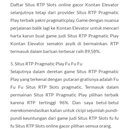
Daftar Situs RTP Slots online gacor Kontan Elevator
selanjutnya tetap dari provider Situs RTP Pragmatic
Play terbaik yakni pragmaticplay. Game dengan nuansa
perjalanan balik lagi ke Kontan Elevator untuk mencari
harta karun buat game judi Situs RTP Pragmatic Play
Kontan Elevator semakin asyik di bermainkan. RTP
termasuk dalam barisan terbesar raih 89,58%.
5. Situs RTP Pragmatic Play Fu Fu Fu
Selajutnya dalam deretan game Situs RTP Pragmatic
Play yang terkenal dengan putaran gratisnya adalah Fu
Fu Fu Situs RTP Slots pragmatic. Termasuk dalam
permainan Situs RTP Pragmatic Play pilihan terbaik
karena RTP tertinggi 96%. Dan saya betul-betul
merekomendasikan kalian untuk cicipi sejumlah pundi-
pundi keuntungan dari game judi Situs RTP Slots fu fu
fu Situs RTP Slots online gacor pilihan semua orang.