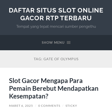
DAFTAR SITUS SLOT ONLINE
GACOR RTP TERBARU
Tempat yang tepat mencari sumber pengethu
SHOW MENU
TAG:
GATE OF OLYMPUS
Slot Gacor Mengapa Para
Pemain Berebut Mendapatkan
Kesempatan?
MARET 6, 2025
/
0 COMMENTS
/
STICKY