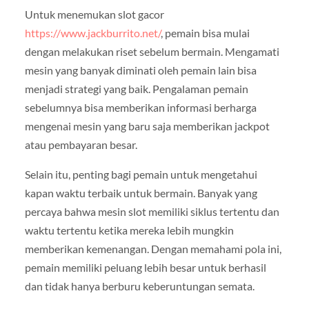
Untuk menemukan slot gacor
https://www.jackburrito.net/
, pemain bisa mulai
dengan melakukan riset sebelum bermain. Mengamati
mesin yang banyak diminati oleh pemain lain bisa
menjadi strategi yang baik. Pengalaman pemain
sebelumnya bisa memberikan informasi berharga
mengenai mesin yang baru saja memberikan jackpot
atau pembayaran besar.
Selain itu, penting bagi pemain untuk mengetahui
kapan waktu terbaik untuk bermain. Banyak yang
percaya bahwa mesin slot memiliki siklus tertentu dan
waktu tertentu ketika mereka lebih mungkin
memberikan kemenangan. Dengan memahami pola ini,
pemain memiliki peluang lebih besar untuk berhasil
dan tidak hanya berburu keberuntungan semata.