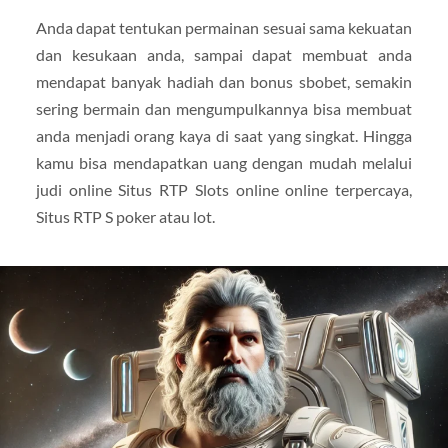
Anda dapat tentukan permainan sesuai sama kekuatan
dan kesukaan anda, sampai dapat membuat anda
mendapat banyak hadiah dan bonus sbobet, semakin
sering bermain dan mengumpulkannya bisa membuat
anda menjadi orang kaya di saat yang singkat. Hingga
kamu bisa mendapatkan uang dengan mudah melalui
judi online Situs RTP Slots online online terpercaya,
Situs RTP S poker atau lot.