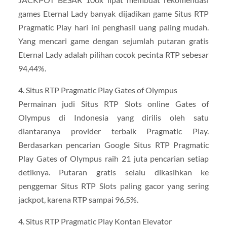
games Eternal Lady banyak dijadikan game Situs RTP
Pragmatic Play hari ini penghasil uang paling mudah.
Yang mencari game dengan sejumlah putaran gratis
Eternal Lady adalah pilihan cocok pecinta RTP sebesar
94,44%.
4. Situs RTP Pragmatic Play Gates of Olympus
Permainan judi Situs RTP Slots online Gates of
Olympus di Indonesia yang dirilis oleh satu
diantaranya provider terbaik Pragmatic Play.
Berdasarkan pencarian Google Situs RTP Pragmatic
Play Gates of Olympus raih 21 juta pencarian setiap
detiknya. Putaran gratis selalu dikasihkan ke
penggemar Situs RTP Slots paling gacor yang sering
jackpot, karena RTP sampai 96,5%.
4. Situs RTP Pragmatic Play Kontan Elevator