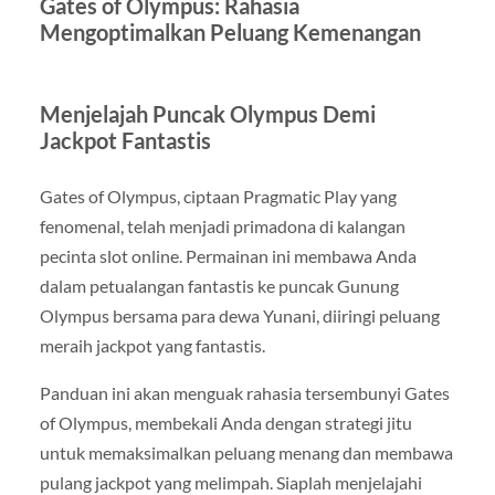
Gates of Olympus: Rahasia
Mengoptimalkan Peluang Kemenangan
Menjelajah Puncak Olympus Demi
Jackpot Fantastis
Gates of Olympus, ciptaan Pragmatic Play yang
fenomenal, telah menjadi primadona di kalangan
pecinta slot online. Permainan ini membawa Anda
dalam petualangan fantastis ke puncak Gunung
Olympus bersama para dewa Yunani, diiringi peluang
meraih jackpot yang fantastis.
Panduan ini akan menguak rahasia tersembunyi Gates
of Olympus, membekali Anda dengan strategi jitu
untuk memaksimalkan peluang menang dan membawa
pulang jackpot yang melimpah. Siaplah menjelajahi