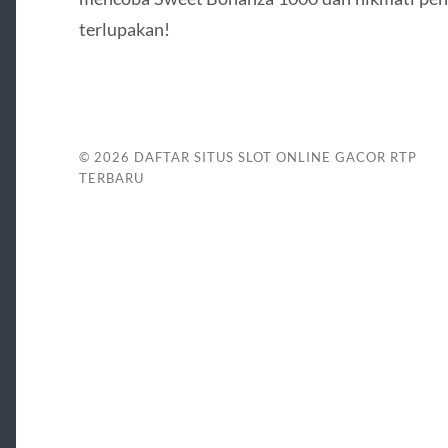
terlupakan!
© 2026
DAFTAR SITUS SLOT ONLINE GACOR RTP
TERBARU