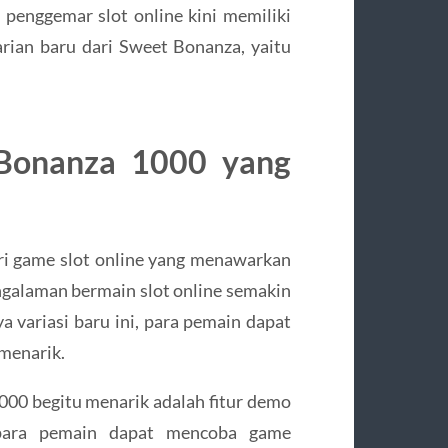
penggemar slot online kini memiliki
rian baru dari Sweet Bonanza, yaitu
 Bonanza 1000 yang
i game slot online yang menawarkan
ngalaman bermain slot online semakin
 variasi baru ini, para pemain dapat
 menarik.
00 begitu menarik adalah fitur demo
 para pemain dapat mencoba game