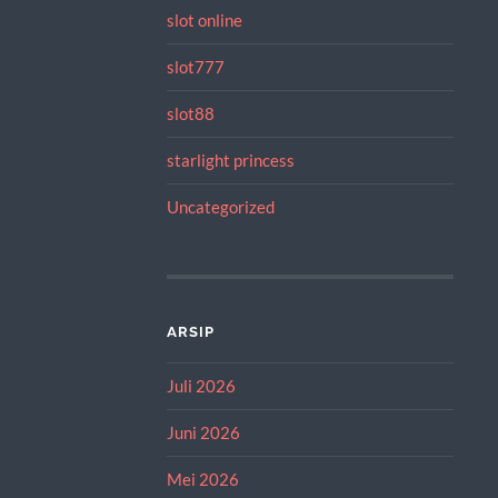
slot online
slot777
slot88
starlight princess
Uncategorized
ARSIP
Juli 2026
Juni 2026
Mei 2026