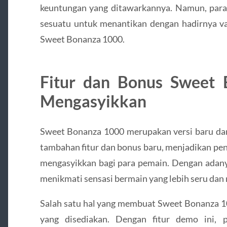
keuntungan yang ditawarkannya. Namun, para 
sesuatu untuk menantikan dengan hadirnya va
Sweet Bonanza 1000.
Fitur dan Bonus Sweet
Mengasyikkan
Sweet Bonanza 1000 merupakan versi baru dar
tambahan fitur dan bonus baru, menjadikan pe
mengasyikkan bagi para pemain. Dengan adanya
menikmati sensasi bermain yang lebih seru dan
Salah satu hal yang membuat Sweet Bonanza 10
yang disediakan. Dengan fitur demo ini,