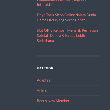
Interaktif
Daya Tarik Sicbo Online dalam Dunia
Game Dadu yang Serba Cepat
Slot QRIS Kembali Menarik Perhatian
Setelah Depo 5K Terasa Lebih
Sederhana
KATEGORI
Adaptasi
Anime
Bonus New Member