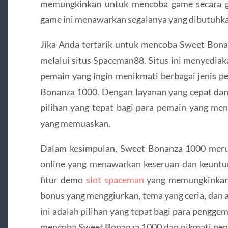
memungkinkan untuk mencoba game secara gr
game ini menawarkan segalanya yang dibutuhkan
Jika Anda tertarik untuk mencoba Sweet Bon
melalui situs Spaceman88. Situs ini menyedia
pemain yang ingin menikmati berbagai jenis p
Bonanza 1000. Dengan layanan yang cepat da
pilihan yang tepat bagi para pemain yang men
yang memuaskan.
Dalam kesimpulan, Sweet Bonanza 1000 merup
online yang menawarkan keseruan dan keuntu
fitur demo
slot spaceman
yang memungkinkan 
bonus yang menggiurkan, tema yang ceria, dan 
ini adalah pilihan yang tepat bagi para penggema
mencoba Sweet Bonanza 1000 dan nikmati peng