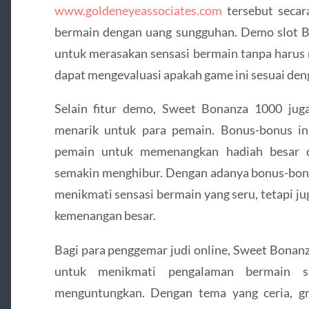
www.goldeneyeassociates.com
tersebut secar
bermain dengan uang sungguhan. Demo slot
untuk merasakan sensasi bermain tanpa harus
dapat mengevaluasi apakah game ini sesuai deng
Selain fitur demo, Sweet Bonanza 1000 ju
menarik untuk para pemain. Bonus-bonus in
pemain untuk memenangkan hadiah besar 
semakin menghibur. Dengan adanya bonus-bonus
menikmati sensasi bermain yang seru, tetapi j
kemenangan besar.
Bagi para penggemar judi online, Sweet Bonan
untuk menikmati pengalaman bermain s
menguntungkan. Dengan tema yang ceria, gr