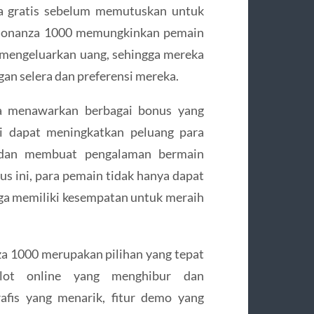
a gratis sebelum memutuskan untuk
 Bonanza 1000 memungkinkan pemain
 mengeluarkan uang, sehingga mereka
an selera dan preferensi mereka.
ga menawarkan berbagai bonus yang
i dapat meningkatkan peluang para
dan membuat pengalaman bermain
 ini, para pemain tidak hanya dapat
uga memiliki kesempatan untuk meraih
za 1000 merupakan pilihan yang tepat
lot online yang menghibur dan
afis yang menarik, fitur demo yang