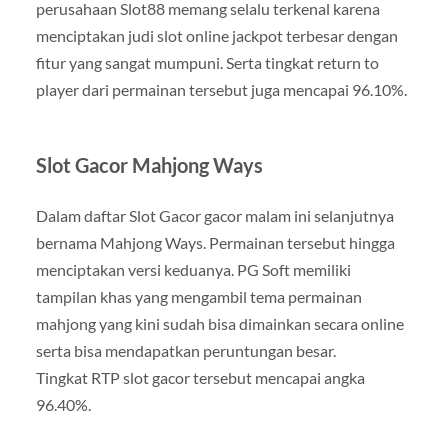
perusahaan Slot88 memang selalu terkenal karena
menciptakan judi slot online jackpot terbesar dengan
fitur yang sangat mumpuni. Serta tingkat return to
player dari permainan tersebut juga mencapai 96.10%.
Slot Gacor Mahjong Ways
Dalam daftar Slot Gacor gacor malam ini selanjutnya
bernama Mahjong Ways. Permainan tersebut hingga
menciptakan versi keduanya. PG Soft memiliki
tampilan khas yang mengambil tema permainan
mahjong yang kini sudah bisa dimainkan secara online
serta bisa mendapatkan peruntungan besar.
Tingkat RTP slot gacor tersebut mencapai angka
96.40%.