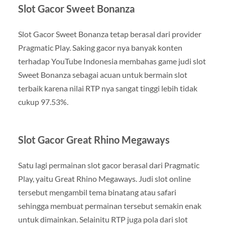
Slot Gacor Sweet Bonanza
Slot Gacor Sweet Bonanza tetap berasal dari provider
Pragmatic Play. Saking gacor nya banyak konten
terhadap YouTube Indonesia membahas game judi slot
Sweet Bonanza sebagai acuan untuk bermain slot
terbaik karena nilai RTP nya sangat tinggi lebih tidak
cukup 97.53%.
Slot Gacor Great Rhino Megaways
Satu lagi permainan slot gacor berasal dari Pragmatic
Play, yaitu Great Rhino Megaways. Judi slot online
tersebut mengambil tema binatang atau safari
sehingga membuat permainan tersebut semakin enak
untuk dimainkan. Selainitu RTP juga pola dari slot