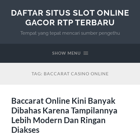
DAFTAR SITUS SLOT ONLINE
GACOR RTP TERBARU
Tempat yang tepat mencari sumber pengethu
SHOW MENU
TAG:
BACCARAT CASINO ONLINE
Baccarat Online Kini Banyak
Dibahas Karena Tampilannya
Lebih Modern Dan Ringan
Diakses