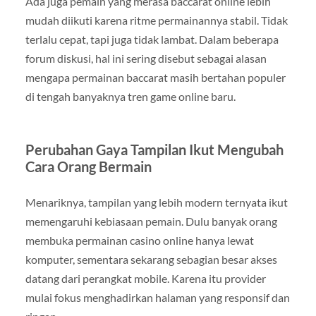
Ada juga pemain yang merasa baccarat online lebih
mudah diikuti karena ritme permainannya stabil. Tidak
terlalu cepat, tapi juga tidak lambat. Dalam beberapa
forum diskusi, hal ini sering disebut sebagai alasan
mengapa permainan baccarat masih bertahan populer
di tengah banyaknya tren game online baru.
Perubahan Gaya Tampilan Ikut Mengubah
Cara Orang Bermain
Menariknya, tampilan yang lebih modern ternyata ikut
memengaruhi kebiasaan pemain. Dulu banyak orang
membuka permainan casino online hanya lewat
komputer, sementara sekarang sebagian besar akses
datang dari perangkat mobile. Karena itu provider
mulai fokus menghadirkan halaman yang responsif dan