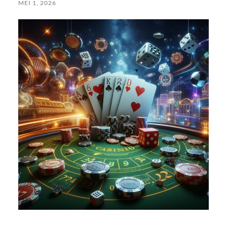
MEI 1, 2026