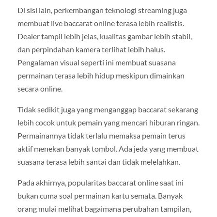
Di sisi lain, perkembangan teknologi streaming juga
membuat live baccarat online terasa lebih realistis.
Dealer tampil lebih jelas, kualitas gambar lebih stabil,
dan perpindahan kamera terlihat lebih halus.
Pengalaman visual seperti ini membuat suasana
permainan terasa lebih hidup meskipun dimainkan
secara online.
Tidak sedikit juga yang menganggap baccarat sekarang
lebih cocok untuk pemain yang mencari hiburan ringan.
Permainannya tidak terlalu memaksa pemain terus
aktif menekan banyak tombol. Ada jeda yang membuat
suasana terasa lebih santai dan tidak melelahkan.
Pada akhirnya, popularitas baccarat online saat ini
bukan cuma soal permainan kartu semata. Banyak
orang mulai melihat bagaimana perubahan tampilan,